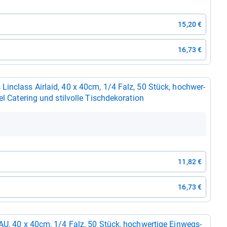
15,20 €
16,73 €
in­class Air­laid, 40 x 40cm, 1/4 Falz, 50 Stück, hoch­wer­
l Cate­ring und stil­volle Tisch­de­ko­ra­tion
11,82 €
16,73 €
AU, 40 x 40cm, 1/4 Falz, 50 Stück, hoch­wer­tige Ein­wegs­