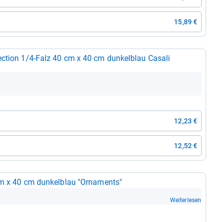
15,89 €
c­tion 1/4-​Falz 40 cm x 40 cm dun­kel­blau Casali
12,23 €
12,52 €
 cm x 40 cm dun­kel­blau "Orna­ments"
Weiterlesen