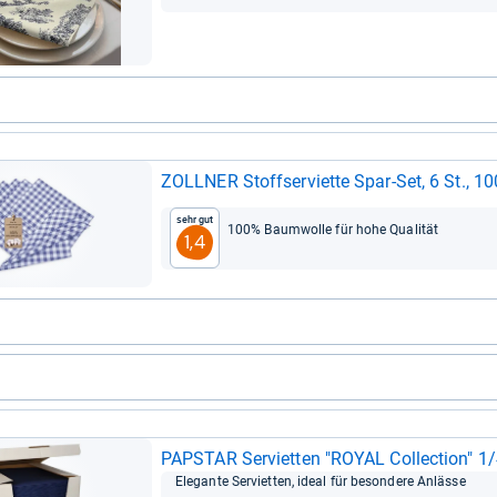
ZOLL­NER Stoffs­er­vi­ette Spar-​Set, 6 St.,
Sehr gut
100% Baum­wolle für hohe Qua­li­tät
1,4
PAPSTAR Ser­vi­et­ten "ROYAL Col­lec­tion" 1/
Ele­gante Ser­vi­et­ten, ideal für beson­dere Anlässe