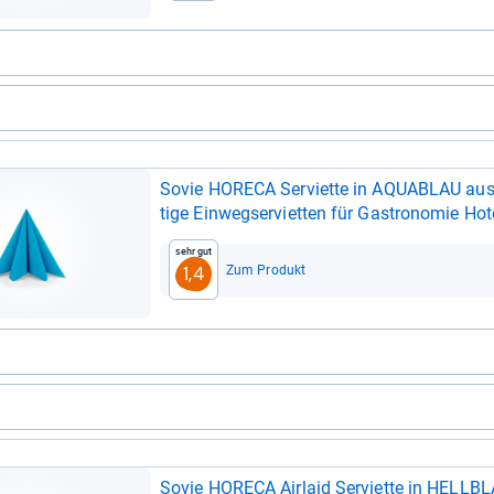
Sovie HORECA Ser­vi­ette in AQUA­B­LAU aus L
tige Ein­wegs­er­vi­et­ten für Gastro­no­mie Hote
Sehr gut
Zum Produkt
1,4
Sovie HORECA Air­laid Ser­vi­ette in HELL­BL