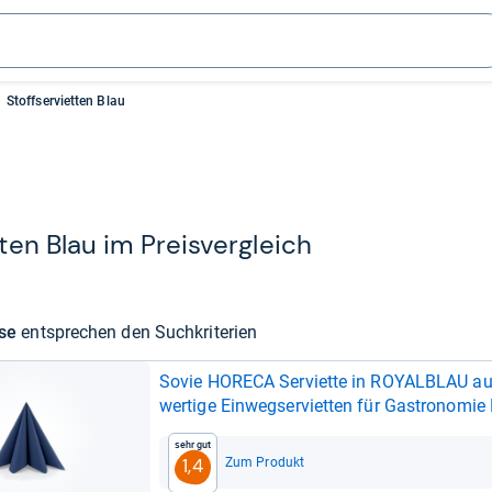
Stoffservietten Blau
­ten Blau im Preis­ver­gleich
sse
ent­spre­chen den Such­kri­te­rien
Sovie HORECA Ser­vi­ette in ROYAL­B­LAU aus
wer­tige Ein­wegs­er­vi­et­ten für Gastro­no­mie
Sehr gut
Zum Produkt
1,4