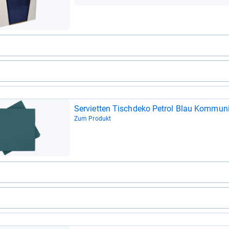
Ser­vi­et­ten Tisch­deko Petrol Blau Kom­mu­
Zum Produkt