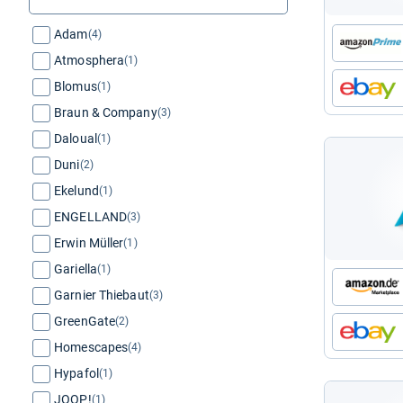
Adam
(4)
Atmosphera
(1)
Blomus
(1)
Braun & Company
(3)
Daloual
(1)
Duni
(2)
Ekelund
(1)
ENGELLAND
(3)
Erwin Müller
(1)
Gariella
(1)
Garnier Thiebaut
(3)
GreenGate
(2)
Homescapes
(4)
Hypafol
(1)
JOOP!
(1)