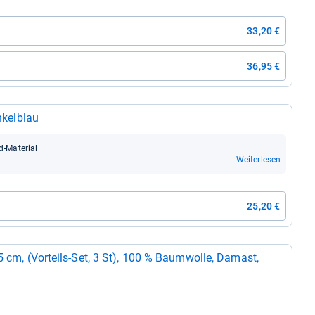
33,20 €
36,95 €
n­kel­blau
d-​Mate­rial
Weiterlesen
25,20 €
45 cm, (Vor­teils-​Set, 3 St), 100 % Baum­wolle, Damast,