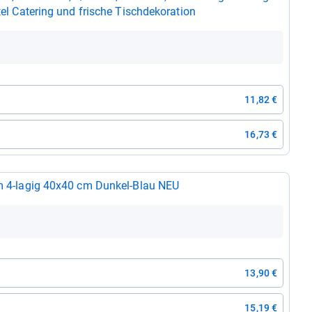
tel Cate­ring und fri­sche Tisch­de­ko­ra­tion
11,82 €
16,73 €
ium 4-​lagig 40x40 cm Dun­kel-​Blau NEU
13,90 €
15,19 €