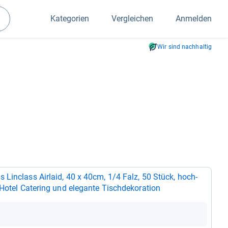
Kategorien
Vergleichen
Anmelden
Suchen
Wir sind nachhaltig
 Lin­class Air­laid, 40 x 40cm, 1/4 Falz, 50 Stück, hoch­
 Hotel Cate­ring und ele­gante Tisch­de­ko­ra­tion