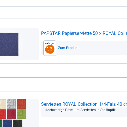
PAPSTAR Papier­ser­vi­ette 50 x ROYAL Col­le
Sehr gut
Zum Produkt
1,3
Ser­vi­et­ten ROYAL Col­lec­tion 1/4-​Falz 40
Hoch­wer­tige Pre­mium-​Ser­vi­et­ten in Stoff­op­tik