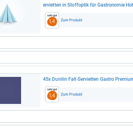
er­vi­et­ten in Stoff­op­tik für Gastro­no­mie Ho
Sehr gut
Zum Produkt
1,4
45x Duni­lin Falt-​Ser­vi­et­ten Gastro Pre­m
Sehr gut
Zum Produkt
1,4