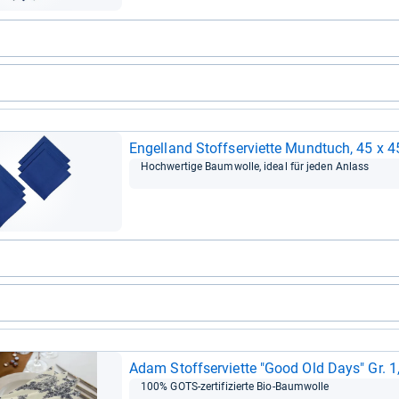
Engel­land Stoffs­er­vi­ette Mund­tuch, 45 x 
Hoch­wer­tige Baum­wolle, ideal für jeden Anlass
Adam Stoffs­er­vi­ette "Good Old Days" Gr. 1, 
100% GOTS-​zer­ti­fi­zierte Bio-​Baum­wolle