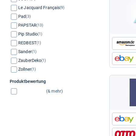
Le Jacquard Français
(9)
Pad
(3)
PAPSTAR
(13)
Pip Studio
(1)
REDBEST
(1)
Sander
(1)
ZauberDeko
(1)
Zollner
(1)
Produktbewertung
(& mehr)