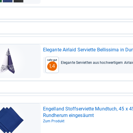
Ele­gante Air­laid Ser­vi­ette Bel­lis­sima in Du
Sehr gut
Ele­gante Ser­vi­et­ten aus hoch­wer­ti­gem Air­lai
1,4
Engel­land Stoffs­er­vi­ette Mund­tuch, 45 x 
Rund­herum ein­ge­säumt
Zum Produkt