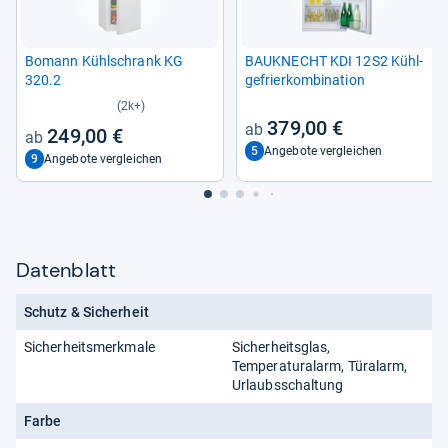
Bomann Kühl­schrank KG
BAU­KNECHT KDI 12S2 Kühl­
320.2
ge­frier­kom­bi­na­tion
(2k+)
379,00 €
249,00 €
5
Angebote vergleichen
9
Angebote vergleichen
Datenblatt
Schutz & Sicherheit
Sicherheitsmerkmale
Sicherheitsglas,
Temperaturalarm, Türalarm,
Urlaubsschaltung
Farbe