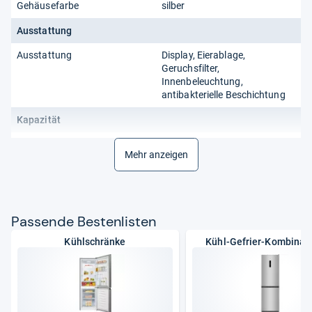
Gehäusefarbe
silber
Ausstattung
Ausstattung
Display, Eierablage,
Geruchsfilter,
Innenbeleuchtung,
antibakterielle Beschichtung
Kapazität
Gesamtnutzinhalt
539 l
Mehr anzeigen
Material
Gehäusematerial
Edelstahl
Pas­sende Bes­ten­lis­ten
Leistungsmerkmale
Kühlschränke
Kühl-Gefrier-Kombinat
Gefrierklasse
4 Sterne
Funktionalitäten
Funktionen
Eco-Modus,
Energiesparmodus,