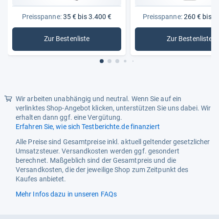
Schnellgefrieren,
Schnellkühlen
Preisspanne:
35 € bis 3.400 €
Preisspanne:
260 € bis 1
Energiemerkmale
Zur Bestenliste
Zur Bestenliste
: Kühlschränke
: Kühl-Ge
Energieeffizienzklasse
E
Klimaklasse
N, SN, ST
Wir arbeiten unabhängig und neutral. Wenn Sie auf ein
verlinktes Shop-Angebot klicken, unterstützen Sie uns dabei. Wir
erhalten dann ggf. eine Vergütung.
Erfahren Sie, wie sich Testberichte.de finanziert
Alle Preise sind Gesamtpreise inkl. aktuell geltender gesetzlicher
Umsatzsteuer. Versandkosten werden ggf. gesondert
berechnet. Maßgeblich sind der Gesamtpreis und die
Versandkosten, die der jeweilige Shop zum Zeitpunkt des
Kaufes anbietet.
Mehr Infos dazu in unseren FAQs