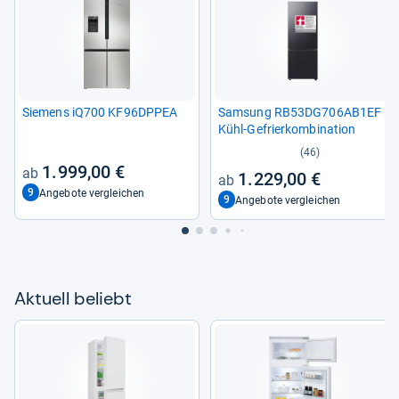
Sie­mens iQ700 KF96DPPEA
Sam­sung RB53DG706AB1EF
Kühl-​Gefrier­kom­bi­na­tion
(46)
1.999,00 €
1.229,00 €
9
Angebote vergleichen
9
Angebote vergleichen
Aktu­ell beliebt