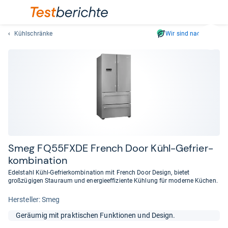
Kühlschränke
Wir sind nachhaltig
Suc
Geben
Sie
mindest
drei
Zeichen
ein.
Vorschl
erschei
automat
Smeg FQ55FXDE French Door Kühl-​Gefrier­
und
kom­bi­na­tion
lassen
Edelstahl Kühl-Gefrierkombination mit French Door Design, bietet
sich
großzügigen Stauraum und energieeffiziente Kühlung für moderne Küchen.
mit
Her­stel­ler: Smeg
den
Pfeiltas
Geräumig mit praktischen Funktionen und Design.
auswähl