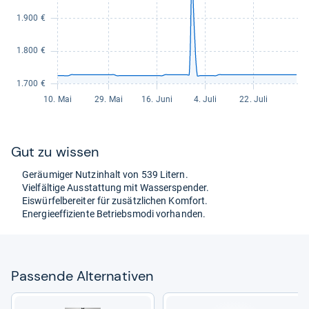
Gut zu wis­sen
Geräu­mi­ger Nut­zin­halt von 539 Litern.
Viel­fäl­tige Aus­stat­tung mit Was­ser­spen­der.
Eis­wür­fel­be­rei­ter für zusätz­li­chen Kom­fort.
Ener­gie­ef­fi­zi­ente Betriebs­modi vor­han­den.
Pas­sende Alter­na­ti­ven