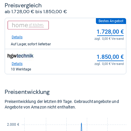
Preis­ver­gleich
ab 1.728,00 € bis 1.850,00 €
Bestes Angebot
zum
Shop:
1.728,00 €
bei
homeofkitchen.shop
Details
zzgl. 0,00 € Versand
für
Auf Lager, sofort lieferbar
1.728,00
kaufen.
zum
1.850,00 €
Shop:
bei
Details
zzgl. 0,00 € Versand
HGW-
10 Werktage
Technik.de
für
1.850,00
kaufen.
Preis­ent­wick­lung
Preisentwicklung der letzten 89 Tage. Gebrauchtangebote und
Angebote von Amazon nicht enthalten.