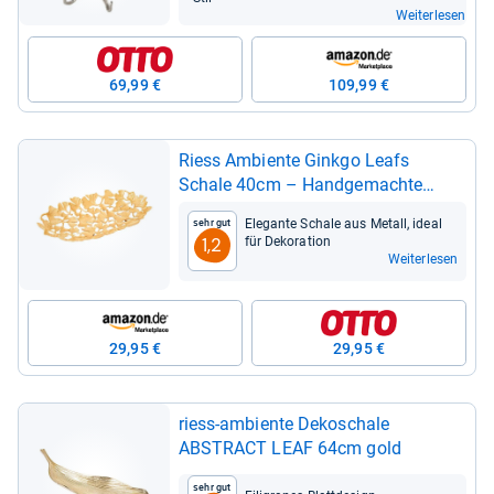
Weiterlesen
69,99 €
109,99 €
Riess Ambiente Ginkgo Leafs
Schale 40cm – Hand­ge­machte
Deko­schale aus Metall
Ele­gante Schale aus Metall, ideal
Sehr gut
für Deko­ra­tion
1,2
Weiterlesen
29,95 €
29,95 €
riess-​ambiente Deko­schale
ABSTRACT LEAF 64cm gold
Sehr gut