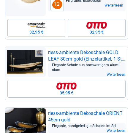
Fili­gra­nes Blatt­de­sign
1,2
Weiterlesen
32,95 €
32,95 €
riess-​ambiente Deko­schale GOLD
LEAF 80cm gold (Ein­zel­ar­ti­kel, 1 St),
Wohn­zim­mer · Metall · Blatt-​Design ·
Ele­gante Schale aus hoch­wer­ti­gem Alu­mi­
nium
Hand­ar­beit · Acces­soire
Weiterlesen
35,95 €
riess-​ambiente Deko­schale ORI­ENT
45cm gold
Ele­gante, hand­ge­fer­tigte Scha­len im Set
Weiterlesen