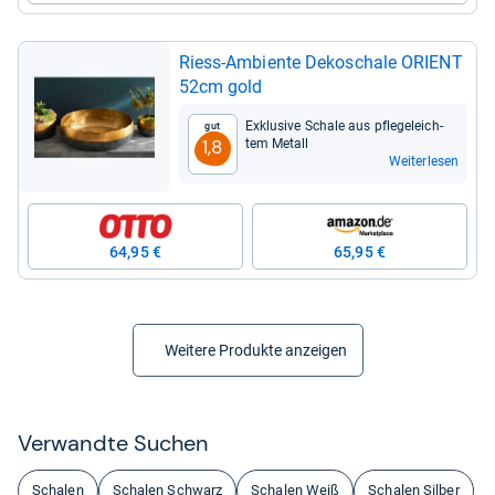
Riess-​Ambiente Deko­schale ORI­ENT
52cm gold
Exklu­sive Schale aus pfle­ge­leich­
Gut
tem Metall
1,8
Weiterlesen
64,95 €
65,95 €
Weitere Produkte anzeigen
Ver­wandte Suchen
Schalen
Schalen Schwarz
Schalen Weiß
Schalen Silber