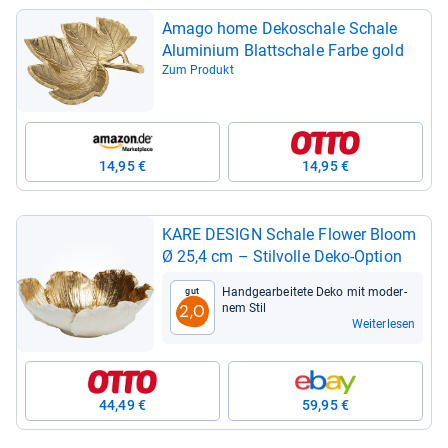
Amago home Deko­schale Schale
Alu­mi­nium Blatt­schale Farbe gold
Zum Produkt
14,95 €
14,95 €
KARE DESIGN Schale Flower Bloom
Ø 25,4 cm – Stil­volle Deko-​Option
Hand­ge­ar­bei­tete Deko mit moder­
Gut
nem Stil
2,0
Weiterlesen
44,49 €
59,95 €