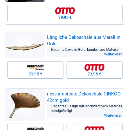
39,95 €
Läng­li­che Deko­schale aus Metall in
Gold
Ele­gante Deko in Gold, lang­le­bi­ges Mate­rial
Weiterlesen
73,95 €
73,95 €
riess-​ambiente Deko­schale GINKGO
42cm gold
Ele­gan­tes Design mit hoch­wer­ti­gem Mate­rial,
hand­ge­fer­tigt
Weiterlesen