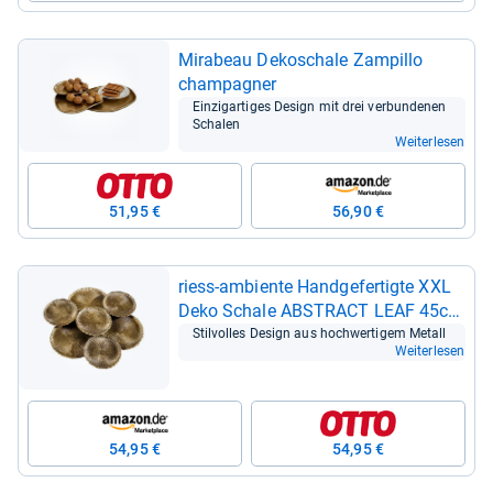
Mira­beau Deko­schale Zam­pillo
cham­pa­gner
Ein­zig­ar­ti­ges Design mit drei ver­bun­de­nen
Scha­len
Weiterlesen
51,95 €
56,90 €
riess-​ambiente Hand­ge­fer­tigte XXL
Deko Schale ABSTRACT LEAF 45cm
in Gold
Stil­vol­les Design aus hoch­wer­ti­gem Metall
Weiterlesen
54,95 €
54,95 €