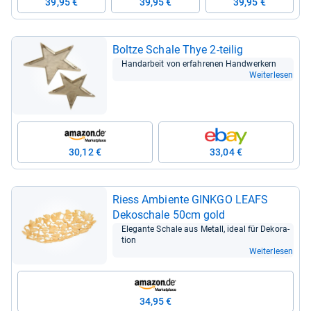
39,95 €
39,95 €
39,95 €
Boltze Schale Thye 2-​tei­lig
Hand­ar­beit von erfah­re­nen Hand­wer­kern
Weiterlesen
30,12 €
33,04 €
Riess Ambiente GINKGO LEAFS
Deko­schale 50cm gold
Ele­gante Schale aus Metall, ideal für Deko­ra­
tion
Weiterlesen
34,95 €