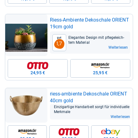
Riess-​Ambiente Deko­schale ORI­ENT
19cm gold
Ele­gan­tes Design mit pfle­ge­leich­
Gut
tem Mate­rial
1,7
Weiterlesen
24,95 €
25,95 €
riess-​ambiente Deko­schale ORI­ENT
40cm gold
Ein­zig­ar­tige Hand­ar­beit sorgt für indi­vi­du­elle
Merk­male
Weiterlesen