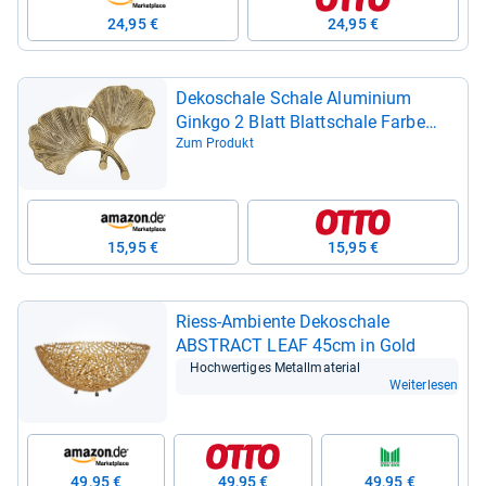
24,95 €
24,95 €
Deko­schale Schale Alu­mi­nium
Ginkgo 2 Blatt Blatt­schale Farbe
gold
Zum Produkt
15,95 €
15,95 €
Riess-​Ambiente Deko­schale
ABSTRACT LEAF 45cm in Gold
Hoch­wer­ti­ges Metall­ma­te­rial
Weiterlesen
49,95 €
49,95 €
49,95 €