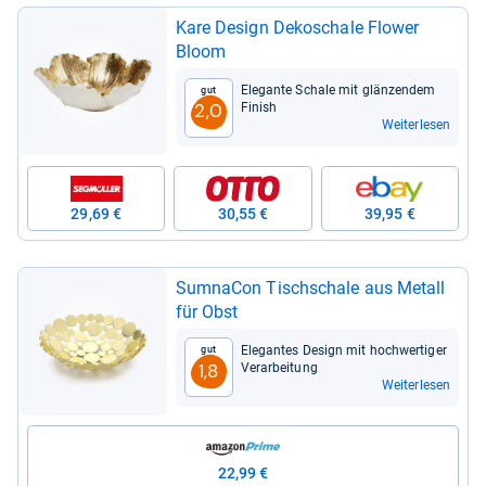
Kare Design Deko­schale Flower
Bloom
Ele­gante Schale mit glän­zen­dem
Gut
Finish
2,0
Weiterlesen
29,69 €
30,55 €
39,95 €
Sum­naCon Tisch­schale aus Metall
für Obst
Ele­gan­tes Design mit hoch­wer­ti­ger
Gut
Ver­ar­bei­tung
1,8
Weiterlesen
22,99 €