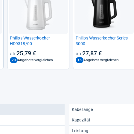
Phi­lips Was­ser­ko­cher
Phi­lips Was­ser­ko­cher Series
HD9318/00
3000
25,79 €
27,87 €
20
16
Angebote vergleichen
Angebote vergleichen
Kabellänge
Kapazität
Leistung