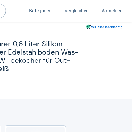
Kategorien
Vergleichen
Anmelden
Suchen
Wir sind nachhaltig
rer 0,6 Liter Sili­kon
her Edel­stahl­bo­den Was­
0 W Tee­ko­cher für Out­
eiß