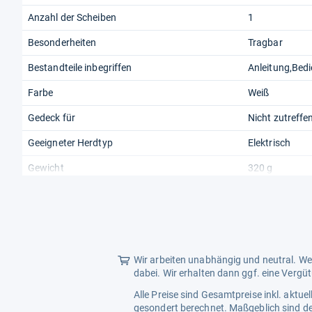
Anzahl der Scheiben
1
Besonderheiten
Tragbar
Bestandteile inbegriffen
Anleitung,Bed
Farbe
Weiß
Gedeck für
Nicht zutreffe
Geeigneter Herdtyp
Elektrisch
Gewicht
320 g
Herstellergarantie
1 Jahr
Höhe
18 cm
Wir arbeiten unabhängig und neutral. Wen
dabei. Wir erhalten dann ggf. eine Vergü
Alle Preise sind Gesamtpreise inkl. aktu
gesondert berechnet. Maßgeblich sind de