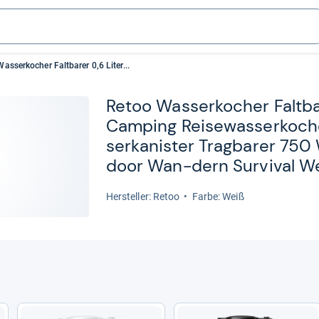
asserkocher Faltbarer 0,6 Liter...
Retoo Was­ser­ko­cher Falt­ba­
Cam­ping Rei­se­was­ser­ko­c
ser­ka­nis­ter Trag­ba­rer 75
door Wan-​dern Sur­vi­val W
Her­stel­ler: Retoo
Farbe: Weiß