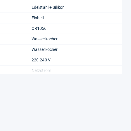
Edelstahl + Silikon
Einheit
OR1056
Wasserkocher
Wasserkocher
220-240 V
Netzstrom
Nicht zutreffend
China