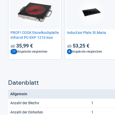
PROFI COOK Ein­zel­koch­platte
Induc­tion Plate St.Maria
Infra­rot PC-​EKP 1210 inox
35,99 €
53,25 €
11
6
Angebote vergleichen
Angebote vergleichen
Datenblatt
Allgemein
Anzahl der Bleche
1
Anzahl der Einheiten
1