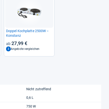
Dop­pel Koch­platte 2500W –
Kon­stanz
27,99 €
3
Angebote vergleichen
Nicht zutreffend
0,6 L
750 W