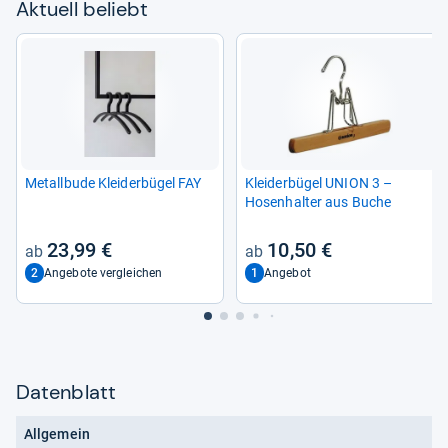
Aktu­ell beliebt
Metall­bude Klei­der­bü­gel FAY
Klei­der­bü­gel UNION 3 –
Hosen­hal­ter aus Buche
23,99 €
10,50 €
2
1
Angebote vergleichen
Angebot
Datenblatt
Allgemein