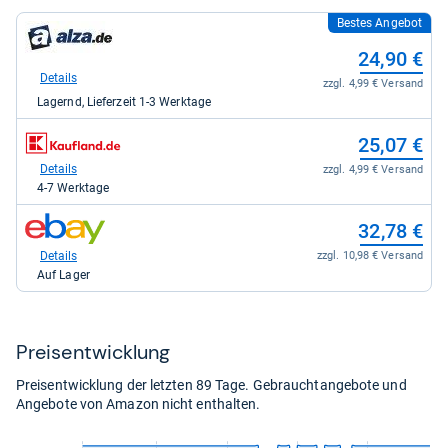
Bestes Angebot
zum
Shop:
24,90 €
bei
alza.de
Details
zzgl. 4,99 € Versand
für
Lagernd, Lieferzeit 1-3 Werktage
24,90
kaufen.
zum
25,07 €
Shop:
bei
Details
zzgl. 4,99 € Versand
Kaufland.de
4-7 Werktage
für
25,07
zum
32,78 €
kaufen.
Shop:
bei
Details
zzgl. 10,98 € Versand
eBay
Auf Lager
für
32,78
kaufen.
Preis­ent­wick­lung
Preisentwicklung der letzten 89 Tage. Gebrauchtangebote und
Angebote von Amazon nicht enthalten.