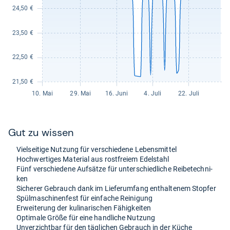
Gut zu wis­sen
Viel­sei­tige Nut­zung für ver­schie­dene Lebens­mit­tel
Hoch­wer­ti­ges Mate­rial aus rost­freiem Edel­stahl
Fünf ver­schie­dene Auf­sätze für unter­schied­li­che Rei­be­tech­ni­
ken
Siche­rer Gebrauch dank im Lie­fe­r­um­fang ent­hal­te­nem Stop­fer
Spül­ma­schi­nen­fest für ein­fa­che Rei­ni­gung
Erwei­te­rung der kuli­na­ri­schen Fähig­kei­ten
Opti­male Größe für eine hand­li­che Nut­zung
Unver­zicht­bar für den täg­li­chen Gebrauch in der Küche