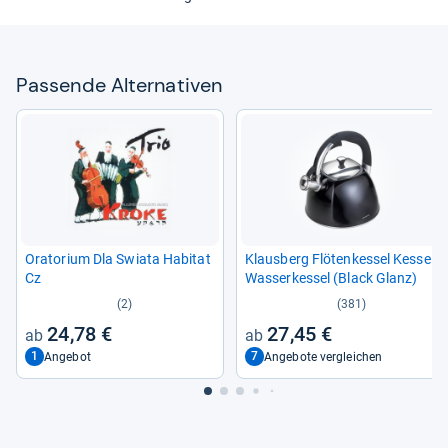
Pas­sende Alter­na­ti­ven
Ora­to­rium Dla Swiata Habi­tat
Klaus­berg Flö­ten­kes­sel Kes­sel
Cz
Was­ser­kes­sel (Black Glanz)
(2)
(381)
24,78 €
27,45 €
1
7
Angebot
Angebote vergleichen