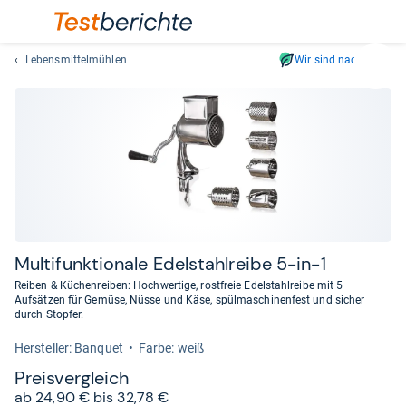
Lebensmittelmühlen
Wir sind nachhaltig
Suc
Geben
Sie
mindest
drei
Zeichen
ein.
Vorschl
erschei
automat
Mul­ti­funk­tio­nale Edel­stahl­reibe 5-​in-​1
und
Reiben & Küchenreiben: Hochwertige, rostfreie Edelstahlreibe mit 5
lassen
Aufsätzen für Gemüse, Nüsse und Käse, spülmaschinenfest und sicher
durch Stopfer.
sich
mit
Her­stel­ler: Banquet
Farbe: weiß
den
Preis­ver­gleich
Pfeiltas
ab 24,90 € bis 32,78 €
auswähl