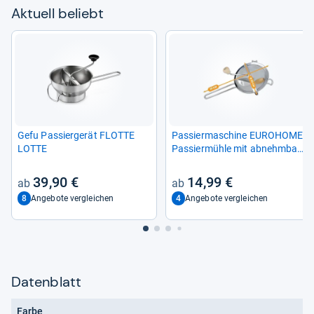
Aktu­ell beliebt
Gefu Pas­sier­ge­rät FLOTTE
Pas­sier­ma­schine EURO­HOME
LOTTE
Pas­sier­mühle mit abnehm­ba­
rem Rühr­werk aus Edel­stahl,
Pas­sier­sieb mit Holz­griff
39,90 €
14,99 €
39cm
8
4
Angebote vergleichen
Angebote vergleichen
Datenblatt
Farbe