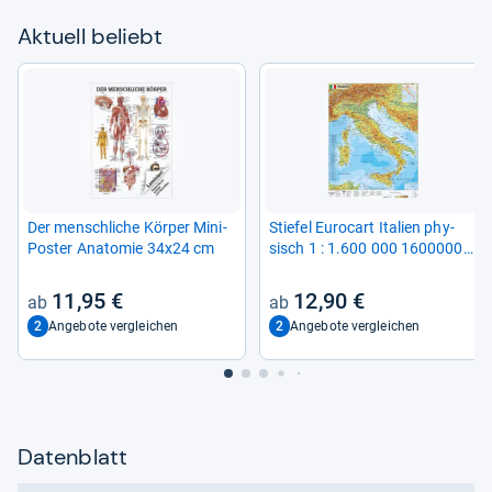
Aktu­ell beliebt
Der mensch­li­che Kör­per Mini-​
Stie­fel Euro­cart Ita­lien phy­
Pos­ter Ana­to­mie 34x24 cm
sisch 1 : 1.600 000 1600000
(Deutsch, Hein­rich Stie­fel,
2016) (7290699)
11,95 €
12,90 €
2
2
Angebote vergleichen
Angebote vergleichen
Datenblatt