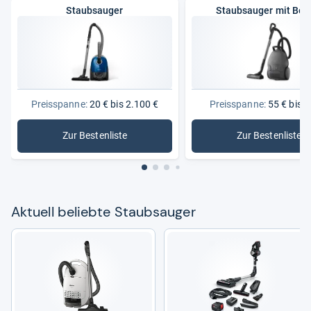
Staubsauger
Staubsauger mit Beu
Preisspanne:
20 € bis 2.100 €
Preisspanne:
55 € bis 3
Zur Bestenliste
Zur Bestenliste
: Staubsauger
: Staubsa
Aktu­ell beliebte Staub­sau­ger