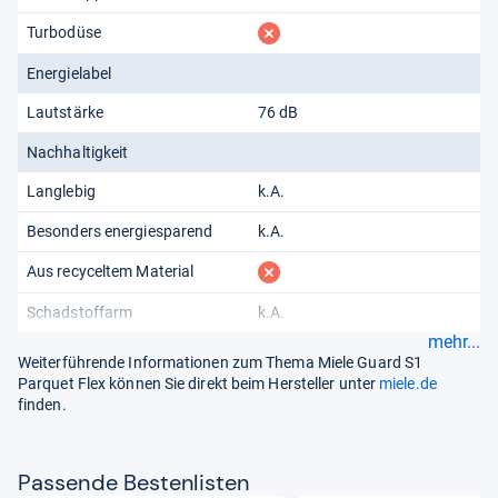
fehlt
Turbodüse
Energielabel
Lautstärke
76 dB
Nachhaltigkeit
Langlebig
k.A.
Besonders energiesparend
k.A.
fehlt
Aus recyceltem Material
Schadstoffarm
k.A.
mehr...
Weiterführende Informationen zum Thema Miele Guard S1
Parquet Flex können Sie direkt beim Hersteller unter
miele.de
finden.
Pas­sende Bes­ten­lis­ten