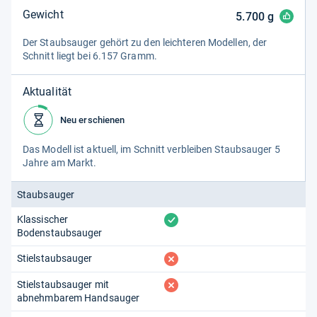
Gewicht
5.700
g
Der Staub­sau­ger gehört zu den leich­teren Model­len, der
Schnitt liegt bei 6.157 Gramm.
Aktualität
Neu erschienen
Das Modell ist aktu­ell, im Schnitt ver­blei­ben Staub­sau­ger 5
Jahre am Markt.
Staubsauger
vorhanden
Klassischer
Bodenstaubsauger
fehlt
Stielstaubsauger
fehlt
Stielstaubsauger mit
abnehmbarem Handsauger