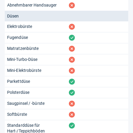
fehlt
Abnehmbarer Handsauger
Düsen
fehlt
Elektrobürste
vorhanden
Fugendüse
fehlt
Matratzenbürste
fehlt
Mini-Turbo-Düse
fehlt
Mini-Elektrobürste
vorhanden
Parkettdüse
vorhanden
Polsterdüse
fehlt
Saugpinsel / -bürste
fehlt
Softbürste
vorhanden
Standarddüse für
Hart-/Teppichböden