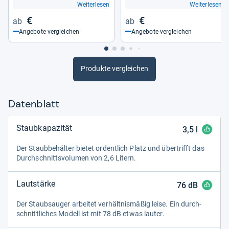
Weiterlesen
Weiterlesen
von
Nadia Hamdan
€
€
Angebote vergleichen
Angebote vergleichen
Produkte vergleichen
Datenblatt
Staubkapazität
3,5
l
Der Staub­be­häl­ter bie­tet ordent­lich Platz und über­trifft das
Durch­schnitts­vo­lu­men von 2,6 Litern.
Lautstärke
76
dB
Der Staub­sau­ger arbei­tet ver­hält­nis­mä­ßig leise. Ein durch­
schnitt­li­ches Modell ist mit 78 dB etwas lau­ter.