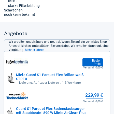
leicht
starke Filterleistung
Schwächen
noch keine bekannt
Angebote
Wir arbeiten unabhängig und neutral. Wenn Sie auf ein verlinktes Shop-
Angebot klicken, unterstützen Sie uns dabei. Wir erhalten dann ggf. eine
Vergütung.
Mehr erfahren
229,00 €
Bester
Preis
Versand:
0,00 €
Miele Guard S1 Parquet Flex Brillantweiß -
STRF0
Lieferung: Auf Lager, Lieferzeit: 1-3 Werktage
229,99 €
Versand:
0,00 €
Guard S1 Parquet Flex Bodenstaubsauger
mit Staubbeutel 890 W Miele AirClean Plus