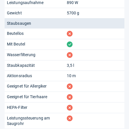
Leistungsaufnahme
890 W
Gewicht
5700 g
Staubsaugen
fehlt
Beutellos
vorhanden
Mit Beutel
fehlt
Wasserfilterung
Staubkapazität
3,5 l
Aktionsradius
10 m
fehlt
Geeignet für Allergiker
fehlt
Geeignet für Tierhaare
fehlt
HEPA-Filter
fehlt
Leistungssteuerung am
Saugrohr