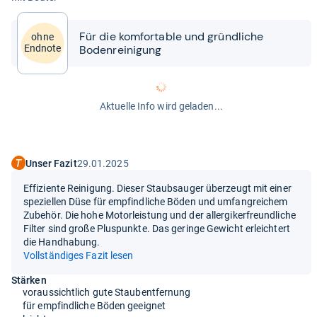
Für die kom­for­ta­ble und gründ­li­che
ohne
Boden­rei­ni­gung
Endnote
Aktuelle Info wird geladen...
Unser Fazit
29.01.2025
Effiziente Reinigung. Dieser Staubsauger überzeugt mit einer
speziellen Düse für empfindliche Böden und umfangreichem
Zubehör. Die hohe Motorleistung und der allergikerfreundliche
Filter sind große Pluspunkte. Das geringe Gewicht erleichtert
die Handhabung.
Vollständiges Fazit lesen
Stärken
voraussichtlich gute Staubentfernung
für empfindliche Böden geeignet