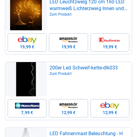
LED Leuchtzweig 120 cm 160 LED
warm­weiß Lich­terzweig Innen und
Außen Deko­le­uchte
Zum Produkt
19,99 €
19,99 €
19,99 €
200er Led Schweif-​kette-​dlk033
Zum Produkt
7,99 €
12,99 €
12,99 €
LED Fah­nen­mast Beleuch­tung -​ H