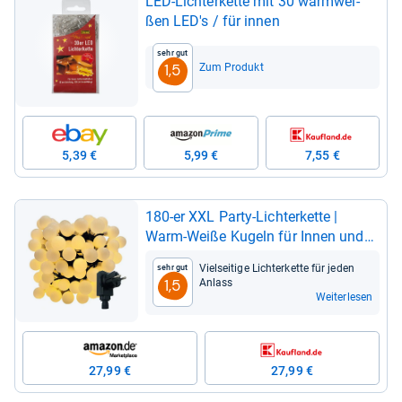
LED-​Lich­ter­kette mit 30 warm­wei­
ßen LED's / für innen
Sehr gut
Zum Produkt
1,5
5,39 €
5,99 €
7,55 €
180-​er XXL Party-​Lich­ter­kette |
Warm-​Weiße Kugeln für Innen und
Außen
Viel­sei­tige Lich­ter­kette für jeden
Sehr gut
Anlass
1,5
Weiterlesen
27,99 €
27,99 €