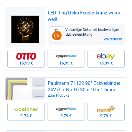
LED Ring Deko Fens­ter­kranz warm­
weiß
Viel­sei­tige Deko mit hoch­wer­ti­ger
Gut
LED-​Beleuch­tung
1,9
Weiterlesen
16,99 €
16,99 €
16,99 €
Paul­mann 71122 90° Eck­ver­bin­der
24V (L x B x H) 30 x 10 x 1.6mm
1St.
Zum Produkt
9,74 €
9,79 €
9,79 €