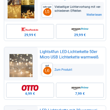
Viel­sei­ti­ger Lich­ter­vor­hang mit ver­
Sehr gut
schie­de­nen Effek­ten
1,5
Weiterlesen
29,99 €
29,99 €
Lights4fun LED-​Lich­ter­kette 50er
Micro USB Lich­ter­kette warm­weiß
Gut
Zum Produkt
1,6
6,99 €
7,99 €