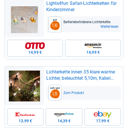
Lights4fun Safari-​Lich­ter­ket­ten für
Kin­der­zim­mer
Gut
Bat­te­rie­be­trie­bene Lich­ter­kette
1,6
Weiterlesen
14,99 €
14,99 €
Lich­ter­kette innen 35 klare warme
Lich­ter, beleuch­tet 5,10m, Kabel
grün, Ste­cker
Sehr gut
Zum Produkt
1,5
13,99 €
14,39 €
17,99 €