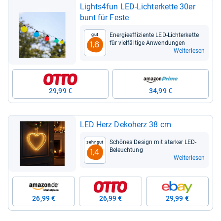
Lights4fun LED-​Lich­ter­kette 30er
bunt für Feste
Ener­gie­ef­fi­zi­ente LED-​Lich­ter­kette
Gut
für viel­fäl­tige Anwen­dun­gen
1,6
Weiterlesen
29,99 €
34,99 €
LED Herz Deko­herz 38 cm
Schö­nes Design mit star­ker LED-​
Sehr gut
Beleuch­tung
1,4
Weiterlesen
26,99 €
26,99 €
29,99 €