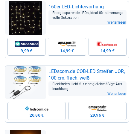
160er LED-​Lich­ter­vor­hang
Ener­gie­spa­rende LEDs, ideal für stim­mungs­
volle Deko­ra­tion
Weiterlesen
9,99 €
14,99 €
14,99 €
LEDs­com.de COB-​LED Strei­fen JOR,
100 cm, flach, weiß
Fleck­freies Licht für eine gleich­mä­ßige Aus­
leuch­tung
Weiterlesen
26,86 €
29,96 €