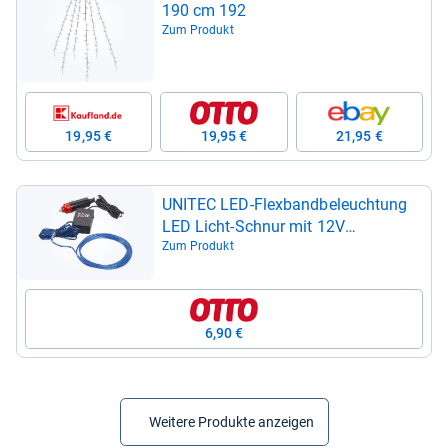
190 cm 192
Zum Produkt
19,95 €
19,95 €
21,95 €
UNI­TEC LED-​Flex­band­be­leuch­tung
LED Licht-​Schnur mit 12V
Anschluss, Ambien­te­be­leuch­tung
Zum Produkt
6,90 €
Weitere Produkte anzeigen