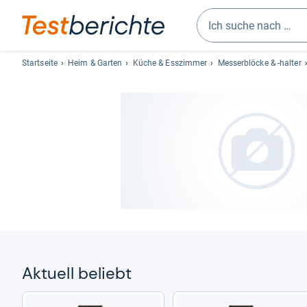
Geben
Sie
Startseite
Heim & Garten
Küche & Esszimmer
Messerblöcke & -halter
mindestens
drei
Zeichen
ein.
Vorschläge
erscheinen
automatisch
und
lassen
sich
mit
den
Pfeiltasten
Aktu­ell beliebt
auswählen.