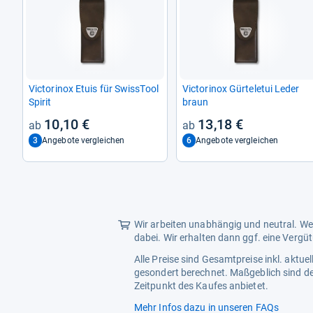
Vic­to­rinox Etuis für Swiss­Tool
Vic­to­rinox Gür­te­le­tui Leder
Spi­rit
braun
10,10 €
13,18 €
3
6
Angebote vergleichen
Angebote vergleichen
Wir arbeiten unabhängig und neutral. Wen
dabei. Wir erhalten dann ggf. eine Vergü
Alle Preise sind Gesamtpreise inkl. aktu
gesondert berechnet. Maßgeblich sind de
Zeitpunkt des Kaufes anbietet.
Mehr Infos dazu in unseren FAQs