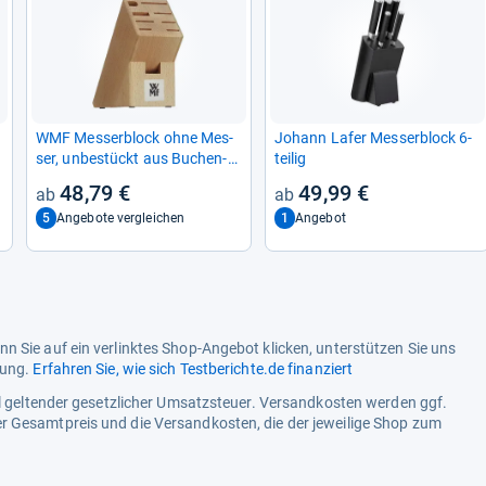
WMF Mes­ser­block ohne Mes­
Johann Lafer Mes­ser­block 6-​
ser, unbe­stückt aus Buchen­
tei­lig
holz
48,79 €
49,99 €
5
1
Angebote vergleichen
Angebot
n Sie auf ein verlinktes Shop-Angebot klicken, unterstützen Sie uns
tung.
Erfahren Sie, wie sich Testberichte.de finanziert
ell geltender gesetzlicher Umsatzsteuer. Versandkosten werden ggf.
r Gesamtpreis und die Versandkosten, die der jeweilige Shop zum