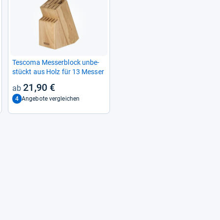
Tes­coma Mes­ser­block unbe­
stückt aus Holz für 13 Mes­ser
21,90 €
4
Angebote vergleichen