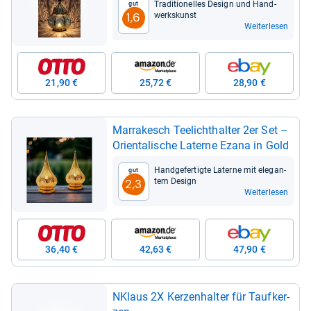
Tra­di­tio­nel­les Design und Hand­
Gut
werks­kunst
1,6
Weiterlesen
21,90 €
25,72 €
28,90 €
Mar­ra­kesch Tee­licht­hal­ter 2er Set –
Ori­en­ta­li­sche Laterne Ezana in Gold
Hand­ge­fer­tigte Laterne mit ele­gan­
Gut
tem Design
2,3
Weiterlesen
36,40 €
42,63 €
47,90 €
NKlaus 2X Ker­zen­hal­ter für Tauf­ker­