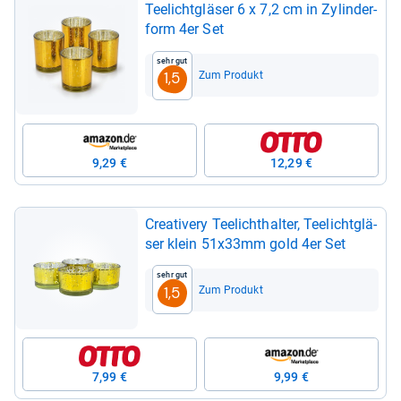
Tee­licht­glä­ser 6 x 7,2 cm in Zylin­der­
form 4er Set
Sehr gut
Zum Produkt
1,5
9,29 €
12,29 €
Crea­ti­very Tee­licht­hal­ter, Tee­licht­glä­
ser klein 51x33mm gold 4er Set
Sehr gut
Zum Produkt
1,5
7,99 €
9,99 €