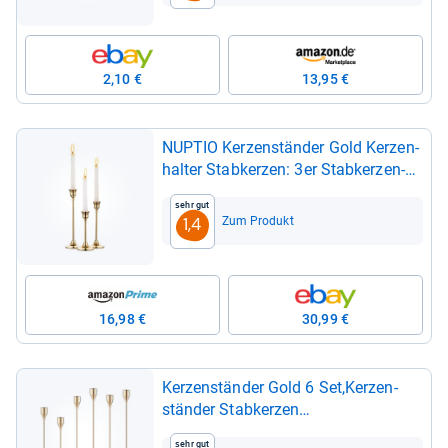
2,10 €
13,95 €
NUP­TIO Ker­zen­stän­der Gold Ker­zen­
hal­ter Stab­ker­zen: 3er Stab­ker­zen­
hal­ter
Sehr gut
Zum Produkt
1,4
16,98 €
30,99 €
Ker­zen­stän­der Gold 6 Set,Ker­zen­
stän­der Stab­ker­zen
33/29/23cm,Metall Kegel­Ker­zen­
Sehr gut