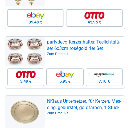
39,49 €
45,95 €
par­ty­deco Ker­zen­hal­ter, Tee­licht­glä­
ser 6x3cm rosé­gold 4er Set
Zum Produkt
5,49 €
5,95 €
7,10 €
NKlaus Unter­set­zer, für Ker­zen, Mes­
sing, gebürs­tet, gold­far­ben, 1 Stück
Zum Produkt