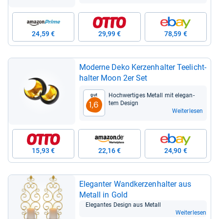
24,59 €
29,99 €
78,59 €
Moderne Deko Ker­zen­hal­ter Tee­licht­
hal­ter Moon 2er Set
Hoch­wer­ti­ges Metall mit ele­gan­
Gut
tem Design
1,6
Weiterlesen
15,93 €
22,16 €
24,90 €
Ele­gan­ter Wand­ker­zen­hal­ter aus
Metall in Gold
Ele­gan­tes Design aus Metall
Weiterlesen