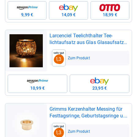
9,99 €
14,09 €
18,99 €
Lar­cen­ciel Tee­licht­hal­ter Tee­
lichtauf­satz aus Glas Glasauf­satz
für Ker­zen­leuch­ter
Sehr gut
Zum Produkt
1,3
10,99 €
23,95 €
Grimms Ker­zen­hal­ter Mes­sing für
Fest­tags­ringe, Geburts­tags­ringe u.
Ker­zen­ste­cker
Sehr gut
Zum Produkt
1,3