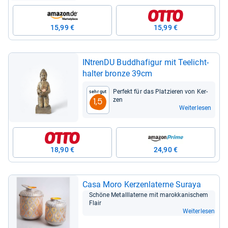
15,99 €
15,99 €
INtrenDU Bud­dha­fi­gur mit Tee­licht­
hal­ter bronze 39cm
Per­fekt für das Plat­zie­ren von Ker­
Sehr gut
zen
1,5
Weiterlesen
18,90 €
24,90 €
Casa Moro Ker­zen­la­terne Suraya
Schöne Metall­la­terne mit marok­ka­ni­schem
Flair
Weiterlesen