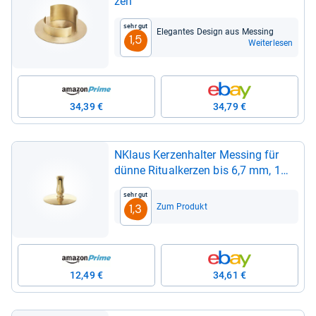
zen
Sehr gut
Ele­gan­tes Design aus Mes­sing
1,5
Weiterlesen
34,39 €
34,79 €
NKlaus Ker­zen­hal­ter Mes­sing für
dünne Ritu­al­ker­zen bis 6,7 mm, 1
Stück
Sehr gut
Zum Produkt
1,3
12,49 €
34,61 €