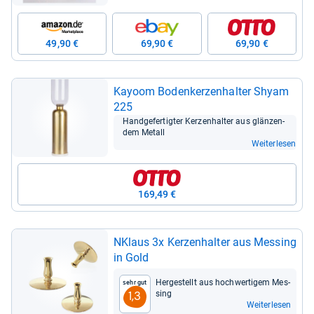
49,90 €
69,90 €
69,90 €
Kayoom Boden­ker­zen­hal­ter Shyam
225
Hand­ge­fer­tig­ter Ker­zen­hal­ter aus glän­zen­
dem Metall
Weiterlesen
169,49 €
NKlaus 3x Ker­zen­hal­ter aus Mes­sing
in Gold
Her­ge­stellt aus hoch­wer­ti­gem Mes­
Sehr gut
sing
1,3
Weiterlesen