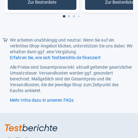
Zur Bestenliste
Zur Bestenliste
: Getreidemühlen
: 400 bis 
Stromquelle
Manuell
Tiefe
18,5 cm
VendorProductNumber
A11900
Wir arbeiten unabhängig und neutral. Wenn Sie auf ein
WEEE-Nummer
999
verlinktes Shop-Angebot klicken, unterstützen Sie uns dabei. Wir
erhalten dann ggf. eine Vergütung.
komplette Adresse GPSR
Schnitzer GmbH & Co.
Erfahren Sie, wie sich Testberichte.de finanziert
KG,Marlener Straße
9,77656,Offenburg
Alle Preise sind Gesamtpreise inkl. aktuell geltender gesetzlicher
Umsatzsteuer. Versandkosten werden ggf. gesondert
berechnet. Maßgeblich sind der Gesamtpreis und die
Versandkosten, die der jeweilige Shop zum Zeitpunkt des
Kaufes anbietet.
Mehr Infos dazu in unseren FAQs