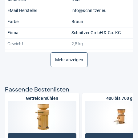
EMail Hersteller
info@schnitzer.eu
Farbe
Braun
Firma
Schnitzer GmbH & Co. KG
Gewicht
2,5 kg
Herweck Bild-URL 1
https://pic.herweck.de/bilder/
Mehr anzeigen
382102.jpg
Höhe
25 cm
Material
Holz
Pas­sende Bes­ten­lis­ten
Modell
Schnitzer Campo
Getreidemühlen
400 bis 700 g
Ort Hersteller
Offenburg
PLZ Hersteller
77656
Produktart
Getreidemühle
Strasse Hersteller
Marlener Straße 9