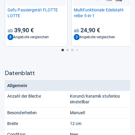
Gefu Pas­sier­ge­rät FLOTTE
Mul­ti­funk­tio­nale Edel­stahl­
LOTTE
reibe 5-​in-​1
39,90 €
24,90 €
8
3
Angebote vergleichen
Angebote vergleichen
Datenblatt
Allgemein
Anzahl der Bleche
Korund/Keramik stufenlos
einstellbar
Besonderheiten
Manuell
Breite
12 cm
Condition
New