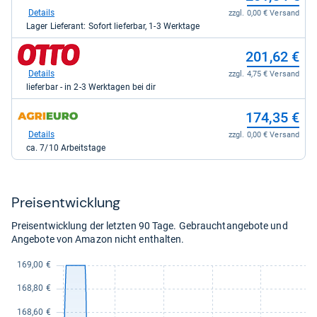
bei
Details
zzgl. 0,00 € Versand
galaxus
Lager Lieferant: Sofort lieferbar, 1-3 Werktage
für
201,34
zum
201,62 €
kaufen.
Shop:
bei
Details
zzgl. 4,75 € Versand
Otto.de
lieferbar - in 2-3 Werktagen bei dir
für
201,62
zum
174,35 €
kaufen.
Shop:
bei
Details
zzgl. 0,00 € Versand
agrieuro.de
ca. 7/10 Arbeitstage
für
174,35
kaufen.
Preis­ent­wick­lung
Preisentwicklung der letzten 90 Tage. Gebrauchtangebote und
Angebote von Amazon nicht enthalten.