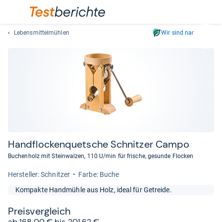
Lebensmittelmühlen
Wir sind nachhaltig
Suc
Geben
Sie
mindest
drei
Zeichen
ein.
Vorschl
erschei
automat
Hand­flo­cken­quet­sche Schnit­zer Campo
und
Buchenholz mit Steinwalzen, 110 U/min für frische, gesunde Flocken
lassen
sich
Her­stel­ler: Schnitzer
Farbe: Buche
mit
Kompakte Handmühle aus Holz, ideal für Getreide.
den
Pfeiltas
Preis­ver­gleich
auswähl
ab 168,00 € bis 201,62 €