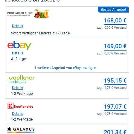
Bestes Angebot
zum
Shop:
168,00 €
bei
Profimixershop
Details
zzgl. 0,00 € Versand
für
Sofort verfügbar, Lieferzeit: 1-3 Tage
168,00
kaufen.
zum
169,00 €
Shop:
bei
Details
zzgl. 0,00 € Versand
eBay
Auf Lager
für
169,00
1 weiteres Angebot von eBay anzeigen
kaufen.
zum
zum
185,75 €
195,15 €
Shop:
Shop:
bei
bei
Details
Details
zzgl. 0,00 € Versand
zzgl. 4,75 € Versand
eBay
voelkner
Auf Lager
1-2 Werktage
für
Marktplatz
185,75
für
zum
197,07 €
kaufen.
195,15
Shop:
kaufen.
bei
Details
zzgl. 4,75 € Versand
Kaufland
1-2 Werktage
für
197,07
zum
201,34 €
kaufen.
Shop: