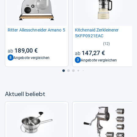
Rit­ter Alles­schnei­der Amano 5
Kit­che­naid Zer­klei­ne­rer
5KFP0921EAC
(12)
189,00 €
147,27 €
8
Angebote vergleichen
3
Angebote vergleichen
Aktu­ell beliebt