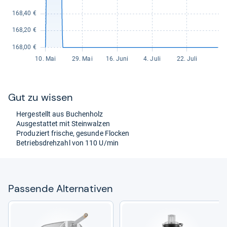
Gut zu wis­sen
Her­ge­stellt aus Buchen­holz
Aus­ge­stat­tet mit Stein­wal­zen
Pro­du­ziert fri­sche, gesunde Flo­cken
Betriebs­dreh­zahl von 110 U/min
Pas­sende Alter­na­ti­ven