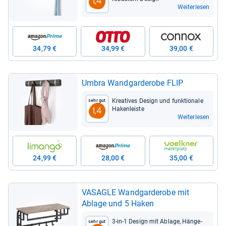
1,4
Weiterlesen
34,79 €
34,99 €
39,00 €
Umbra Wand­gar­de­robe FLIP
Krea­ti­ves Design und funk­tio­nale
Sehr gut
Haken­leiste
1,4
Weiterlesen
24,99 €
28,00 €
35,00 €
VASA­GLE Wand­gar­de­robe mit
Ablage und 5 Haken
3-​in-​1 Design mit Ablage, Hän­ge­
Sehr gut