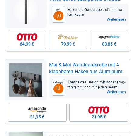
Maxi­male Gar­de­robe auf mini­ma­
Gut
lem Raum
1,6
Weiterlesen
64,99 €
79,99 €
83,85 €
Mai & Mai Wand­gar­de­robe mit 4
klapp­ba­ren Haken aus Alu­mi­nium
Kom­pak­tes Design mit hoher Trag­
Sehr gut
fä­hig­keit, ideal für jeden Raum
1,1
Weiterlesen
21,95 €
21,95 €