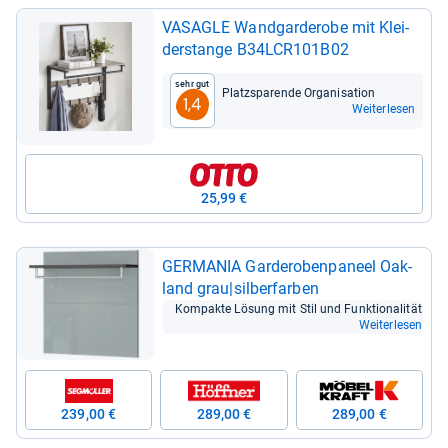
VASA­GLE Wand­gar­de­robe mit Klei­
der­stange B34LCR101B02
Sehr gut
Platz­spa­rende Orga­ni­sa­tion
1,4
Weiterlesen
25,99 €
GER­MA­NIA Gar­de­ro­ben­pa­neel Oak­
land grau|sil­ber­far­ben
Kom­pakte Lösung mit Stil und Funk­tio­na­li­tät
Weiterlesen
239,00 €
289,00 €
289,00 €