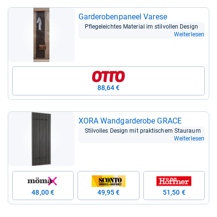
Gar­de­ro­ben­pa­neel Varese
Pfle­ge­leich­tes Mate­rial im stil­vol­len Design
Weiterlesen
88,64 €
XORA Wand­gar­de­robe GRACE
Stil­vol­les Design mit prak­ti­schem Stau­raum
Weiterlesen
48,00 €
49,95 €
51,50 €