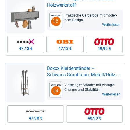
Holz­werk­stoff
Prak­ti­sche Gar­de­robe mit moder­
Sehr gut
nem Design
1,5
Weiterlesen
47,13 €
47,13 €
49,95 €
Boxxx Klei­der­stän­der –
Schwarz/Grau­braun, Metall/Holz­
werk­stoff
Viel­sei­ti­ger Stän­der mit vin­tage
Sehr gut
Charme und Sta­bi­li­tät
1,4
Weiterlesen
47,98 €
48,99 €