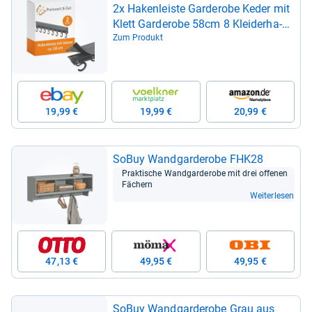
2x Haken­leiste Gar­de­robe Keder mit
Klett Gar­de­robe 58cm 8 Klei­der­ha­
ken Wohn­wa­gen
Zum Produkt
19,99 €
19,99 €
20,99 €
SoBuy Wand­gar­de­robe FHK28
Prak­ti­sche Wand­gar­de­robe mit drei offe­nen
Fächern
Weiterlesen
47,13 €
49,95 €
49,95 €
SoBuy Wand­gar­de­robe Grau aus