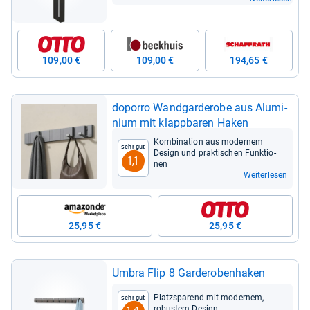
109,00 €
109,00 €
194,65 €
doporro Wand­gar­de­robe aus Alu­mi­
nium mit klapp­ba­ren Haken
Kom­bi­na­tion aus moder­nem
Sehr gut
Design und prak­ti­schen Funk­tio­
1,1
nen
Weiterlesen
25,95 €
25,95 €
Umbra Flip 8 Gar­de­ro­ben­ha­ken
Platz­spa­rend mit moder­nem,
Sehr gut
robus­tem Design