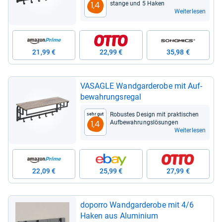
stange und 5 Haken
1,4
Weiterlesen
21,99 €
22,99 €
35,98 €
VASA­GLE Wand­gar­de­robe mit Auf­
be­wah­rungs­re­gal
Robus­tes Design mit prak­ti­schen
Sehr gut
Auf­be­wah­rungs­lö­sun­gen
1,4
Weiterlesen
22,09 €
25,99 €
27,99 €
doporro Wand­gar­de­robe mit 4/6
Haken aus Alu­mi­nium