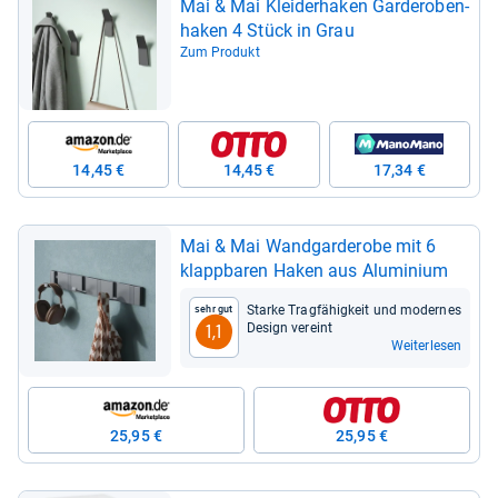
Mai & Mai Klei­der­ha­ken Gar­de­ro­ben­
ha­ken 4 Stück in Grau
Zum Produkt
14,45 €
14,45 €
17,34 €
Mai & Mai Wand­gar­de­robe mit 6
klapp­ba­ren Haken aus Alu­mi­nium
Starke Trag­fä­hig­keit und moder­nes
Sehr gut
Design ver­eint
1,1
Weiterlesen
25,95 €
25,95 €