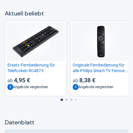
Aktu­ell beliebt
Ersatz-​Fern­be­die­nung für
Ori­gi­nale Fern­be­die­nung für
Tele­fun­ken RC4875
alle Phi­lips Smart TV Fern­se­
her
4,95 €
8,38 €
5
3
Angebote vergleichen
Angebote vergleichen
Datenblatt