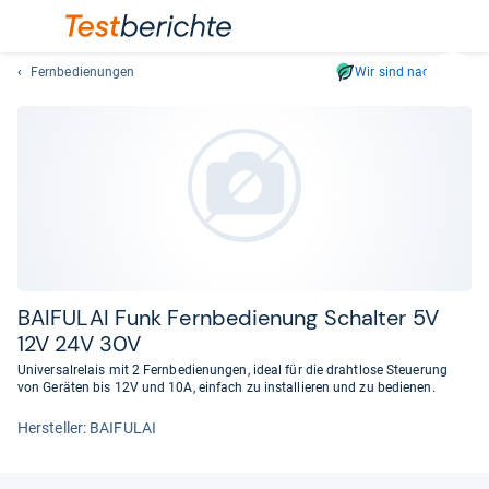
Fernbedienungen
Wir sind nachhaltig
Suc
Geben
Sie
mindest
drei
Zeichen
ein.
Vorschl
erschei
automat
BAI­FU­LAI Funk Fern­be­die­nung Schal­ter 5V
und
12V 24V 30V
lassen
Universalrelais mit 2 Fernbedienungen, ideal für die drahtlose Steuerung
sich
von Geräten bis 12V und 10A, einfach zu installieren und zu bedienen.
mit
Her­stel­ler: BAIFULAI
den
Pfeiltas
auswähl