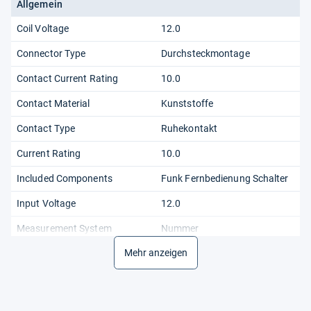
Allgemein
Coil Voltage
12.0
Connector Type
Durchsteckmontage
Contact Current Rating
10.0
Contact Material
Kunststoffe
Contact Type
Ruhekontakt
Current Rating
10.0
Included Components
Funk Fernbedienung Schalter
Input Voltage
12.0
Measurement System
Nummer
Mehr anzeigen
Minimum Switching Voltage
5.0
Model
Does not apply
Model Number
Yy851-Kzhiqi