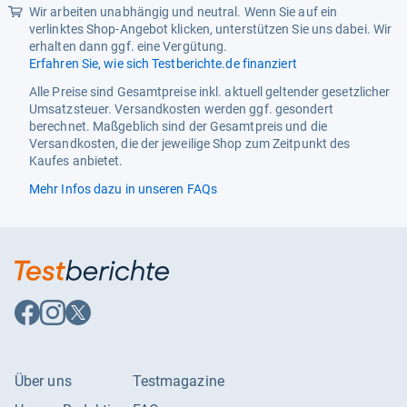
Wir arbeiten unabhängig und neutral. Wenn Sie auf ein
Mounting Type
Gelochte Anlage
verlinktes Shop-Angebot klicken, unterstützen Sie uns dabei. Wir
erhalten dann ggf. eine Vergütung.
Operating Voltage
12.0
Erfahren Sie, wie sich Testberichte.de finanziert
Operation Mode
Manuell
Alle Preise sind Gesamtpreise inkl. aktuell geltender gesetzlicher
Umsatzsteuer. Versandkosten werden ggf. gesondert
Package Dimensions LxWxH
3.54x2.8x1.26 Inches
berechnet. Maßgeblich sind der Gesamtpreis und die
Versandkosten, die der jeweilige Shop zum Zeitpunkt des
Part Number
Yy851-Kzhiqi
Kaufes anbietet.
Power Plug Type
No Plug
Mehr Infos dazu in unseren FAQs
Recommended Browse Nodes
2076277031
Specification Met
Ce
Wattage
120.0
Auf
Auf
Auf
Weight
0.2 Pounds
Facebook
Instagram
X
folgen
folgen
folgen
Über uns
Testmagazine