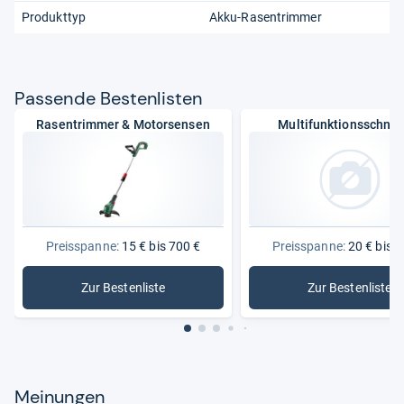
Produkttyp
Akku-Rasentrimmer
Pas­sende Bes­ten­lis­ten
Rasentrimmer & Motorsensen
Multifunktionsschnei
Preisspanne:
15 € bis 700 €
Preisspanne:
20 € bis 4
Zur Bestenliste
Zur Bestenliste
: Rasentrimmer & Motorsensen
: Multifu
Meinungen