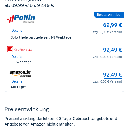
Sternen
ab 69,99 € bis 92,49 €
Bestes Angebot
zum
Shop:
69,99 €
bei
pollin.de
Details
zzgl. 5,99 € Versand
-
Sofort lieferbar, Lieferzeit 1-3 Werktage
Pollin
Electronic
zum
GmbH
92,49 €
Shop:
für
bei
Details
zzgl. 0,00 € Versand
69,99
Kaufland
kaufen.
1-3 Werktage
für
92,49
zum
92,49 €
kaufen.
Shop:
bei
Details
zzgl. 0,00 € Versand
Amazon.de
Auf Lager
für
92,49
kaufen.
Preis­ent­wick­lung
Preisentwicklung der letzten 90 Tage. Gebrauchtangebote und
Angebote von Amazon nicht enthalten.