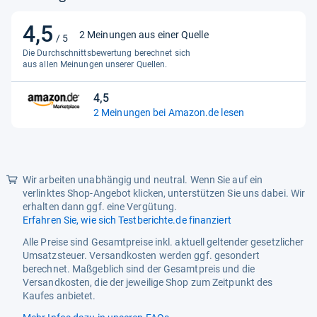
4,5
4,5
2 Meinungen aus einer Quelle
/ 5
von
Die Durchschnittsbewertung berechnet sich
5
aus allen Meinungen unserer Quellen.
Sternen
4,5
4,5
2 Meinungen bei Amazon.de lesen
von
5
Sternen
Wir arbeiten unabhängig und neutral. Wenn Sie auf ein
verlinktes Shop-Angebot klicken, unterstützen Sie uns dabei. Wir
erhalten dann ggf. eine Vergütung.
Erfahren Sie, wie sich Testberichte.de finanziert
Alle Preise sind Gesamtpreise inkl. aktuell geltender gesetzlicher
Umsatzsteuer. Versandkosten werden ggf. gesondert
berechnet. Maßgeblich sind der Gesamtpreis und die
Versandkosten, die der jeweilige Shop zum Zeitpunkt des
Kaufes anbietet.