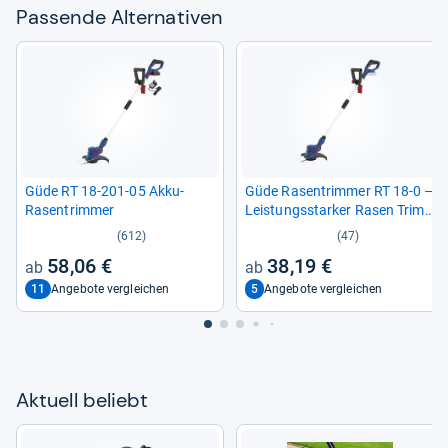
Pas­sende Alter­na­ti­ven
Güde RT 18-​201-​05 Akku-​
Güde Rasen­trim­mer RT 18-​0 –
Rasen­trim­mer
Leis­tungs­star­ker Rasen Trim­
mer
(612)
(47)
58,06 €
38,19 €
11
5
Angebote vergleichen
Angebote vergleichen
Aktu­ell beliebt