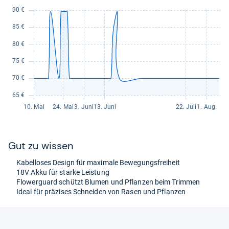
Gut zu wis­sen
Kabel­lo­ses Design für maxi­male Bewe­gungs­frei­heit
18V Akku für starke Leis­tung
Flo­wer­guard schützt Blu­men und Pflan­zen beim Trim­men
Ideal für prä­zi­ses Schnei­den von Rasen und Pflan­zen