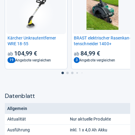
Kär­cher Unkrautent­fer­ner
BRAST elek­tri­scher Rasen­kan­
WRE 18-​55
ten­schnei­der 1400+
104,99 €
84,99 €
19
3
Angebote vergleichen
Angebote vergleichen
Datenblatt
Allgemein
Aktualität
Nur aktuelle Produkte
Ausführung
inkl. 1 x 4,0 Ah Akku