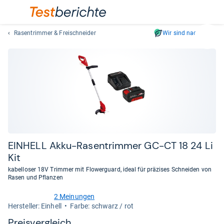
Rasentrimmer & Freischneider
Wir sind nachhaltig
Suc
Geben
Sie
mindest
drei
Zeichen
ein.
Vorschl
erschei
automat
EIN­HELL Akku-​Rasen­trim­mer GC-​CT 18 24 Li
und
Kit
lassen
kabelloser 18V Trimmer mit Flowerguard, ideal für präzises Schneiden von
sich
Rasen und Pflanzen
mit
den
2 Meinungen
4,5
Her­stel­ler: Einhell
Farbe: schwarz / rot
Pfeiltas
von
auswähl
5
Preis­ver­gleich