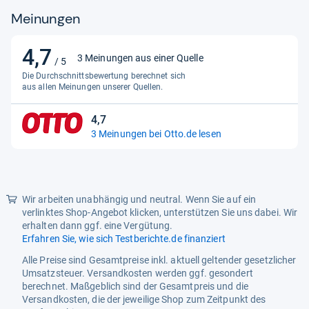
Stromquelle
Netzstrom
Meinungen
Tiefe
26 cm
4,7
4,7
3 Meinungen aus einer Quelle
/ 5
von
Die Durchschnittsbewertung berechnet sich
5
aus allen Meinungen unserer Quellen.
Sternen
4,7
4,7
3 Meinungen bei Otto.de lesen
von
5
Sternen
Wir arbeiten unabhängig und neutral. Wenn Sie auf ein
verlinktes Shop-Angebot klicken, unterstützen Sie uns dabei. Wir
erhalten dann ggf. eine Vergütung.
Erfahren Sie, wie sich Testberichte.de finanziert
Alle Preise sind Gesamtpreise inkl. aktuell geltender gesetzlicher
Umsatzsteuer. Versandkosten werden ggf. gesondert
berechnet. Maßgeblich sind der Gesamtpreis und die
Versandkosten, die der jeweilige Shop zum Zeitpunkt des