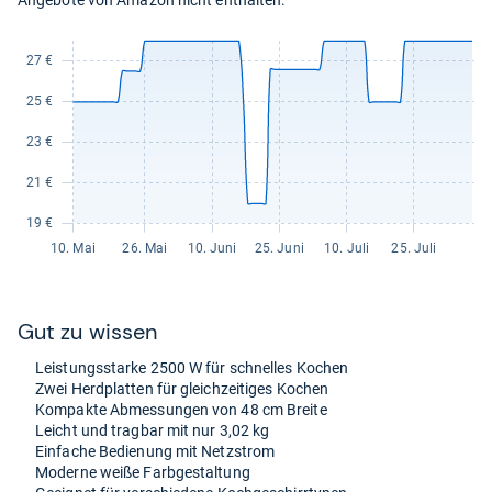
Angebote von Amazon nicht enthalten.
Gut zu wis­sen
Leis­tungs­starke 2500 W für schnel­les Kochen
Zwei Herd­plat­ten für gleich­zei­ti­ges Kochen
Kom­pakte Abmes­sun­gen von 48 cm Breite
Leicht und trag­bar mit nur 3,02 kg
Ein­fa­che Bedie­nung mit Netz­strom
Moderne weiße Farb­ge­stal­tung