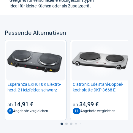
Geeig­net für ver­schie­dene Koch­ge­schirr­ty­pen
Ideal für kleine Küchen oder als Zusatz­ge­rät
Pas­sende Alter­na­ti­ven
Espe­ranza EKH010K Elek­tro­
Cla­tro­nic Edel­stahl-​Dop­pel­
herd, 2 Heiz­fel­der, schwarz
koch­platte DKP 3668 E
14,91 €
34,99 €
5
11
Angebote vergleichen
Angebote vergleichen