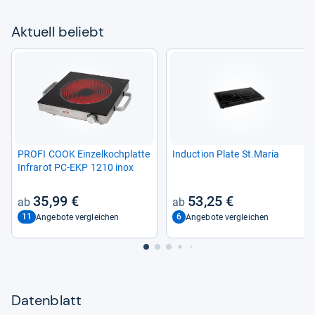
Aktu­ell beliebt
PROFI COOK Ein­zel­koch­platte
Induc­tion Plate St.Maria
Infra­rot PC-​EKP 1210 inox
35,99 €
53,25 €
11
6
Angebote vergleichen
Angebote vergleichen
Datenblatt