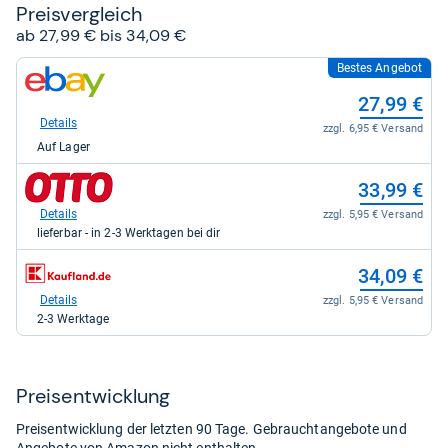
Preis­ver­gleich
ab 27,99 € bis 34,09 €
Bestes Angebot
zum
Shop:
27,99 €
bei
eBay
Details
zzgl. 6,95 € Versand
für
Auf Lager
27,99
kaufen.
zum
33,99 €
Shop:
bei
Details
zzgl. 5,95 € Versand
Otto.de
lieferbar - in 2-3 Werktagen bei dir
für
33,99
zum
34,09 €
kaufen.
Shop:
bei
Details
zzgl. 5,95 € Versand
Kaufland
2-3 Werktage
für
34,09
kaufen.
Preis­ent­wick­lung
Preisentwicklung der letzten 90 Tage. Gebrauchtangebote und