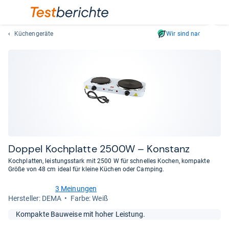
Küchengeräte
Wir sind nachhaltig
Suc
Geben
Sie
mindest
drei
Zeichen
ein.
Vorschl
erschei
automat
Dop­pel Koch­platte 2500W – Kon­stanz
und
Kochplatten, leistungsstark mit 2500 W für schnelles Kochen, kompakte
lassen
Größe von 48 cm ideal für kleine Küchen oder Camping.
sich
3 Meinungen
mit
4,7
Her­stel­ler: DEMA
Farbe: Weiß
den
von
Pfeiltas
5
Kompakte Bauweise mit hoher Leistung.
Sternen
auswähl