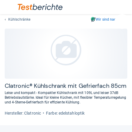
Kühlschränke
Wir sind nachhaltig
Suc
Geben
Sie
mindest
drei
Zeichen
ein.
Vorschl
erschei
automat
Cla­tro­nic® Kühl­schrank mit Gefrier­fach 85cm
und
Leise und kompakt - Kompakter Kühlschrank mit 109L und leiser 37dB
lassen
Betriebslautstärke. Ideal für kleine Küchen, mit flexibler Temperaturregelung
und 4-Sterne-Gefrierfach für effiziente Kühlung.
sich
mit
Her­stel­ler: Clatronic
Farbe: edelstahloptik
den
Pfeiltas
auswähl