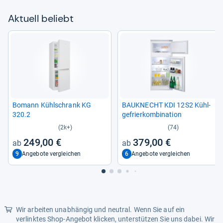
Aktu­ell beliebt
Bomann Kühl­schrank KG
BAU­KNECHT KDI 12S2 Kühl­
320.2
ge­frier­kom­bi­na­tion
(2k+)
(74)
249,00 €
379,00 €
9
6
Angebote vergleichen
Angebote vergleichen
Wir arbeiten unabhängig und neutral. Wenn Sie auf ein
verlinktes Shop-Angebot klicken, unterstützen Sie uns dabei. Wir