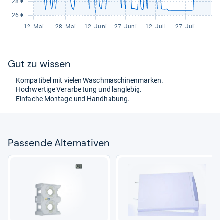
Gut zu wis­sen
Kom­pa­ti­bel mit vie­len Wasch­ma­schi­nen­mar­ken.
Hoch­wer­tige Ver­ar­bei­tung und lang­le­big.
Ein­fa­che Mon­tage und Hand­ha­bung.
Pas­sende Alter­na­ti­ven