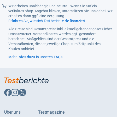
Kompatibles Modell
AWT2173 AWT2176 AWT2200
AWT22001 AWT2205
Wir arbeiten unabhängig und neutral. Wenn Sie auf ein
AWT2240 AWT22401
verlinktes Shop-Angebot klicken, unterstützen Sie uns dabei. Wir
AWT2241
erhalten dann ggf. eine Vergütung.
Erfahren Sie, wie sich Testberichte.de finanziert
Material
Metall
Alle Preise sind Gesamtpreise inkl. aktuell geltender gesetzlicher
Umsatzsteuer. Versandkosten werden ggf. gesondert
Menge
1
berechnet. Maßgeblich sind der Gesamtpreis und die
Modell
481011094705
Versandkosten, die der jeweilige Shop zum Zeitpunkt des
Kaufes anbietet.
Netzteil
Elektrische
Mehr Infos dazu in unseren FAQs
Produktart
Waschmaschinendeckel
Tiefe
426 mm
Auf
Auf
Auf
Facebook
Instagram
X
folgen
folgen
folgen
Über uns
Testmagazine