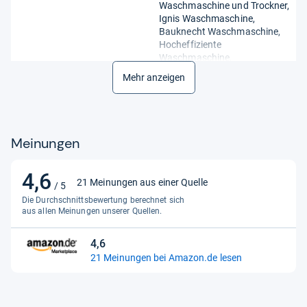
Waschmaschine und Trockner,
Ignis Waschmaschine,
Bauknecht Waschmaschine,
Hocheffiziente
Waschmaschine,
Waschmaschine, Whirlpool
Mehr anzeigen
Waschmaschine
Herstellergarantie
1 Monat
Höhe
26 mm
Meinungen
Im Set enthalten
Whirlpool Waschmaschine
Deckel,
4,6
4,6
21 Meinungen aus einer Quelle
Waschmaschinendeckel,
/ 5
von
obere Abdeckung, oberer
Die Durchschnittsbewertung berechnet sich
5
Deckel, Panel, Deckel
aus allen Meinungen unserer Quellen.
Sternen
Installation
Eingebaute
4,6
4,6
21 Meinungen bei Amazon.de lesen
Kompatible Marke
Scholtes, Ariston, Bauknecht,
von
Ikea, Whirlpool, Indesit, Ignis,
5
Hotpoint
Sternen