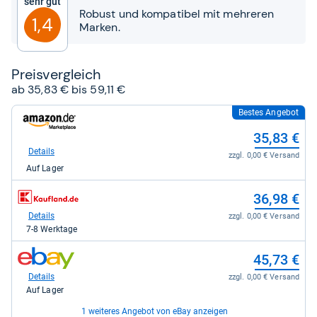
Sehr gut
Sternen
Robust und kompatibel mit mehreren
1,4
Marken.
Preis­ver­gleich
ab 35,83 € bis 59,11 €
Bestes Angebot
zum
Shop:
35,83 €
bei
Amazon.de
Details
zzgl. 0,00 € Versand
für
Auf Lager
35,83
kaufen.
zum
36,98 €
Shop:
bei
Details
zzgl. 0,00 € Versand
Kaufland
7-8 Werktage
für
36,98
zum
45,73 €
kaufen.
Shop:
bei
Details
zzgl. 0,00 € Versand
eBay
Auf Lager
für
45,73
1 weiteres Angebot von eBay anzeigen