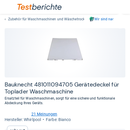
Zubehör für Waschmaschinen und Wäschetrockner
Wir sind nachhaltig
Suc
Geben
Sie
mindest
drei
Zeichen
ein.
Vorschl
erschei
automat
Bau­knecht 481011094705 Gerä­te­de­ckel für
und
Topla­der Wasch­ma­schine
lassen
Ersatzteil für Waschmaschinen, sorgt für eine sichere und funktionale
sich
Abdeckung Ihres Geräts.
mit
den
21 Meinungen
4,6
Her­stel­ler: Whirlpool
Farbe: Bianco
Pfeiltas
von
auswähl
5