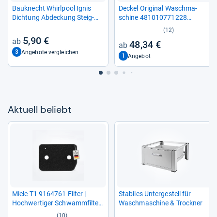
Bau­knecht Whirl­pool Ignis
Deckel Ori­gi­nal Wasch­ma­
Dich­tung Abde­ckung Steig­
schine 481010771228
rohr / Sprüh­arm
C00446909 Whirl­pool
(12)
481253029331
5,90 €
48,34 €
3
Angebote vergleichen
1
Angebot
Aktu­ell beliebt
Miele T1 9164761 Fil­ter |
Sta­bi­les Unter­ge­stell für
Hoch­wer­ti­ger Schwamm­fil­ter
Wasch­ma­schine & Trock­ner
für Wäsche­trock­ner
(10)