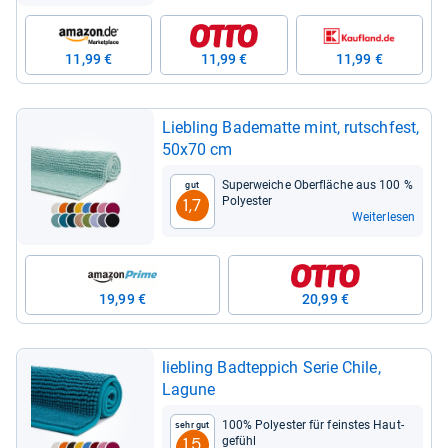
11,99 €
11,99 €
11,99 €
Lieb­ling Bade­matte mint, rutsch­fest,
50x70 cm
Super­wei­che Ober­flä­che aus 100 %
Gut
Poly­es­ter
1,7
Weiterlesen
19,99 €
20,99 €
lieb­ling Bad­t­ep­pich Serie Chile,
Lagune
100% Poly­es­ter für feins­tes Haut­
Sehr gut
ge­fühl
1,5