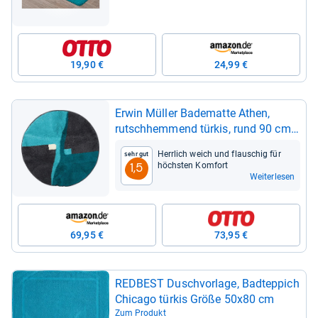
beschich­tet, Memory Schaum,
schnell trock­nend, fuß­bo­den­hei­
zungs­ge­eig­net
19,90 €
24,99 €
Erwin Mül­ler Bade­matte Athen,
rutsch­hem­mend tür­kis, rund 90 cm
Ø
Herr­lich weich und flau­schig für
Sehr gut
höchs­ten Kom­fort
1,5
Weiterlesen
69,95 €
73,95 €
RED­BEST Dusch­vor­lage, Bad­t­ep­pich
Chi­cago tür­kis Größe 50x80 cm
Zum Produkt