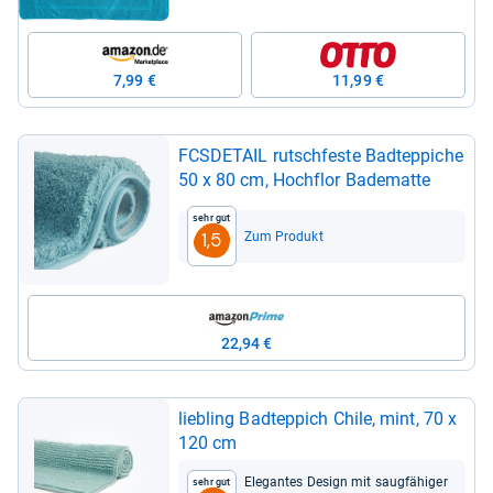
7,99 €
11,99 €
FCS­DE­TAIL rutsch­feste Bad­t­ep­pi­che
50 x 80 cm, Hoch­flor Bade­matte
Sehr gut
Zum Produkt
1,5
22,94 €
lieb­ling Bad­t­ep­pich Chile, mint, 70 x
120 cm
Ele­gan­tes Design mit saug­fä­hi­ger
Sehr gut