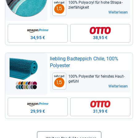
100% Poly­acryl für hohe Stra­pa­
Sehr gut
zier­fä­hig­keit
1,5
Weiterlesen
34,95 €
38,95 €
lieb­ling Bad­t­ep­pich Chile, 100%
Poly­es­ter
100% Poly­es­ter für feins­tes Haut­
Sehr gut
ge­fühl
1,5
Weiterlesen
29,99 €
31,99 €