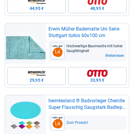
44,95 €
48,95 €
Erwin Mül­ler Bade­matte Uni Serie
Stutt­gart tür­kis 60x100 cm
Hoch­wer­tige Baum­wolle mit hoher
Sehr gut
Saug­fä­hig­keit
1,4
Weiterlesen
29,95 €
33,95 €
heim­tex­land ® Bad­vor­le­ger Che­nille
Super Flau­schig Saug­stark Bad­t­ep­
pich Bade­matte Öko­tex Typ771
Sehr gut
Aqua 60 cm rund
Zum Produkt
1,4