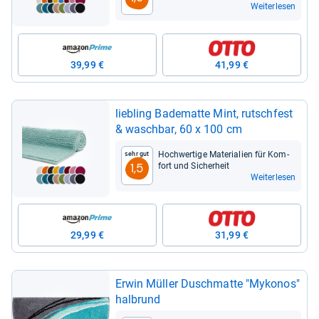
Weiterlesen
39,99 €
41,99 €
lieb­ling Bade­matte Mint, rutsch­fest
& wasch­bar, 60 x 100 cm
Hoch­wer­tige Mate­ria­lien für Kom­
Sehr gut
fort und Sicher­heit
1,5
Weiterlesen
29,99 €
31,99 €
Erwin Mül­ler Duschmatte "Myko­nos"
halb­rund