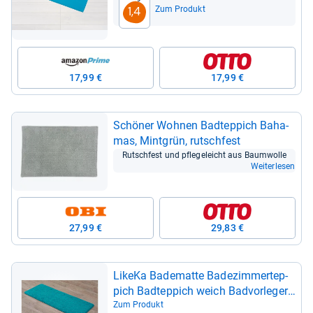
Zum Produkt
1,4
17,99 €
17,99 €
Schö­ner Woh­nen Bad­t­ep­pich Baha­
mas, Mint­grün, rutsch­fest
Rutsch­fest und pfle­ge­leicht aus Baum­wolle
Weiterlesen
27,99 €
29,83 €
LikeKa Bade­matte Bade­zim­mer­tep­
pich Bad­t­ep­pich weich Bad­vor­le­ger
45x120 cm, rutsch­hem­mend
Zum Produkt