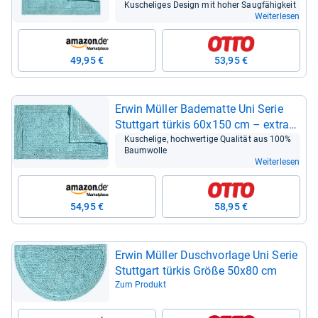
Kusche­li­ges Design mit hoher Saug­fä­hig­keit
Weiterlesen
49,95 €
53,95 €
Erwin Mül­ler Bade­matte Uni Serie
Stutt­gart tür­kis 60x150 cm – extra
dick und saug­fä­hig
Kusche­lige, hoch­wer­tige Qua­li­tät aus 100%
Baum­wolle
Weiterlesen
54,95 €
58,95 €
Erwin Mül­ler Dusch­vor­lage Uni Serie
Stutt­gart tür­kis Größe 50x80 cm
Zum Produkt