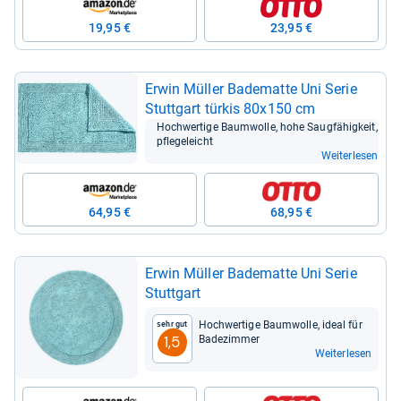
19,95 €
23,95 €
Erwin Mül­ler Bade­matte Uni Serie
Stutt­gart tür­kis 80x150 cm
Hoch­wer­tige Baum­wolle, hohe Saug­fä­hig­keit,
pfle­ge­leicht
Weiterlesen
64,95 €
68,95 €
Erwin Mül­ler Bade­matte Uni Serie
Stutt­gart
Hoch­wer­tige Baum­wolle, ideal für
Sehr gut
Bade­zim­mer
1,5
Weiterlesen