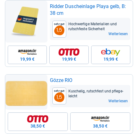
Rid­der Duschein­lage Playa gelb, B:
38 cm
Hoch­wer­tige Mate­ria­lien und
Sehr gut
rutsch­feste Sicher­heit
1,5
Weiterlesen
19,99 €
19,99 €
19,99 €
Gözze RIO
Kusche­lig, rutsch­fest und pfle­ge­
Sehr gut
leicht
1,5
Weiterlesen
38,50 €
38,50 €