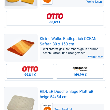
Weiterlesen
38,69 €
Kleine Wolke Bad­t­ep­pich OCEAN
Safran 80 x 150 cm
Wel­len­för­mi­ges Strei­fen­de­sign in har­mo­ni­
schen Safran-​ und Oran­ge­tö­nen
Weiterlesen
99,81 €
169,99 €
RID­DER Duschein­lage Platt­fuß
beige 54x54 cm
Sehr gut
Zum Produkt