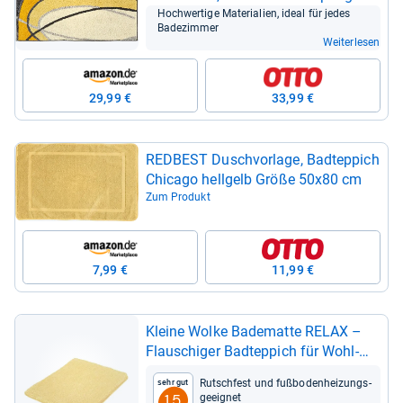
leicht
Hoch­wer­tige Mate­ria­lien, ideal für jedes
Bade­zim­mer
Weiterlesen
29,99 €
33,99 €
RED­BEST Dusch­vor­lage, Bad­t­ep­pich
Chi­cago hell­gelb Größe 50x80 cm
Zum Produkt
7,99 €
11,99 €
Kleine Wolke Bade­matte RELAX –
Flau­schi­ger Bad­t­ep­pich für Wohl­
fühl­mo­mente
Rutsch­fest und fuß­bo­den­hei­zungs­
Sehr gut
ge­eig­net
1,5