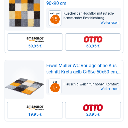
90x90 cm
Kusche­li­ger Hoch­flor mit rutsch­
Sehr gut
hem­men­der Beschich­tung
1,5
Weiterlesen
59,95 €
63,95 €
Erwin Mül­ler WC-​Vor­lage ohne Aus­
schnitt Kreta gelb Größe 50x50 cm,
rutsch­hem­mend
Gut
Flau­schig weich für hohen Kom­fort
1,7
Weiterlesen
19,95 €
23,95 €