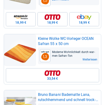
1,5
18,99 €
18,99 €
18,99 €
Kleine Wolke WC-​Vor­le­ger OCEAN
Safran 55 x 50 cm
Moderne Wohn­lich­keit durch war­
Sehr gut
men Safran-​Ton
1,3
Weiterlesen
33,54 €
Bruno Banani Bade­matte Lana,
rutsch­hem­mend und schnell trock­
nend