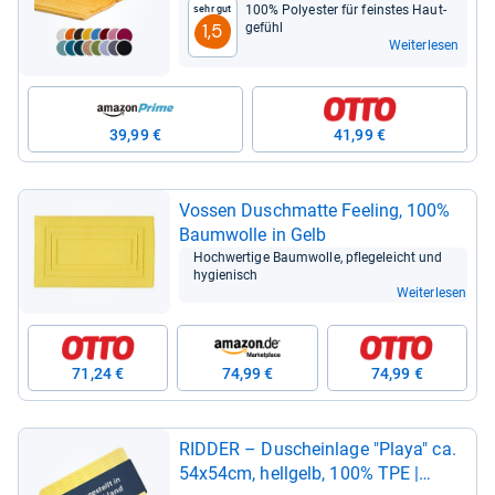
100% Poly­es­ter für feins­tes Haut­
Sehr gut
ge­fühl
1,5
Weiterlesen
39,99 €
41,99 €
Vos­sen Duschmatte Fee­ling, 100%
Baum­wolle in Gelb
Hoch­wer­tige Baum­wolle, pfle­ge­leicht und
hygie­nisch
Weiterlesen
71,24 €
74,99 €
74,99 €
RID­DER – Duschein­lage "Playa" ca.
54x54cm, hell­gelb, 100% TPE |