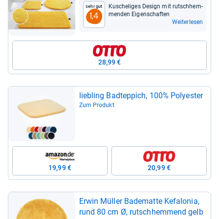
Kusche­li­ges Design mit rutsch­hem­
Sehr gut
men­den Eigen­schaf­ten
1,4
Weiterlesen
28,99 €
lieb­ling Bad­t­ep­pich, 100% Poly­es­ter
Zum Produkt
19,99 €
20,99 €
Erwin Mül­ler Bade­matte Kefa­lo­nia,
rund 80 cm Ø, rutsch­hem­mend gelb