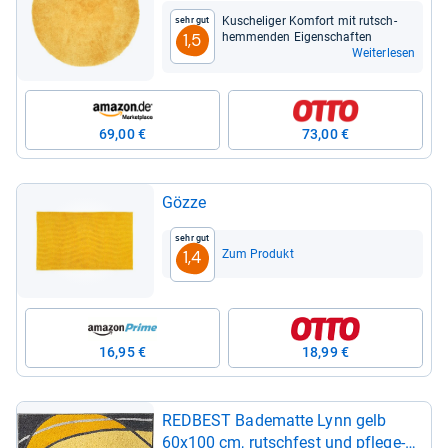
Kusche­li­ger Kom­fort mit rutsch­
Sehr gut
hem­men­den Eigen­schaf­ten
1,5
Weiterlesen
69,00 €
73,00 €
Gözze
Sehr gut
Zum Produkt
1,4
16,95 €
18,99 €
RED­BEST Bade­matte Lynn gelb
60x100 cm, rutsch­fest und pfle­ge­