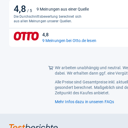
4,8
4,8
9 Meinungen aus einer Quelle
/ 5
von
Die Durchschnittsbewertung berechnet sich
5
aus allen Meinungen unserer Quellen.
Sternen
4,8
4,8
9 Meinungen bei Otto.de lesen
von
5
Sternen
Wir arbeiten unabhängig und neutral. Wen
dabei. Wir erhalten dann ggf. eine Vergü
Alle Preise sind Gesamtpreise inkl. aktu
gesondert berechnet. Maßgeblich sind de
Zeitpunkt des Kaufes anbietet.
Mehr Infos dazu in unseren FAQs