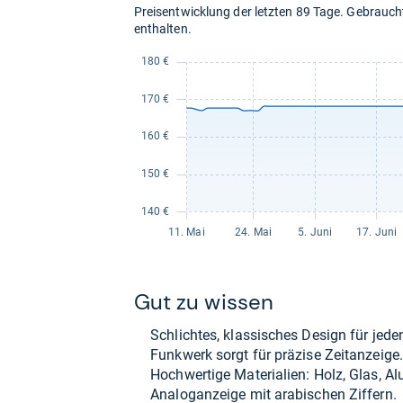
Preisentwicklung der letzten 89 Tage. Gebrau
enthalten.
Gut zu wis­sen
Schlich­tes, klas­si­sches Design für jed
Funk­werk sorgt für prä­zise Zeit­an­zeige.
Hoch­wer­tige Mate­ria­lien: Holz, Glas, Al
Ana­lo­g­an­zeige mit ara­bi­schen Zif­fern.