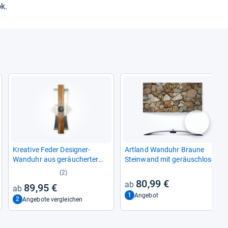
ok.
nächste
Krea­tive Feder Desi­gner-​
Art­land Wand­uhr Braune
Wand­uhr aus geräu­cher­ter
Stein­wand mit geräusch­lo­sem
Eiche mit moder­nem Metal­lic-​
Uhr­werk
(2)
Look
80,99 €
89,95 €
1
Angebot
2
Angebote vergleichen