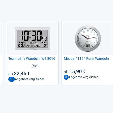
Tech­no­line Wand­uhr WS 8016
Mebus 41124 Funk Wand­uhr
(5k+)
15,90 €
22,45 €
8
Angebote vergleichen
18
Angebote vergleichen