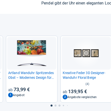
Pen­del gibt der Uhr einen ele­gan­ten Lo
r
Art­land Wand­uhr Sprit­zen­des
Krea­tive Feder 3D Desi­gner-​
Obst – Moder­nes Design für
Wand­uhr Flo­ral Beige
Dein Zuhause
(4)
73,99 €
139,95 €
1
Angebot
2
Angebote vergleichen