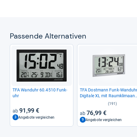
Pas­sende Alter­na­ti­ven
TFA Wand­uhr 60.4510 Funk­
TFA Dost­mann Funk-​Wand­uh
uhr
Digi­tale XL mit Raum­kli­ma­an­
zeige 60.4517.54 (Sil­ber)
(191)
91,99 €
76,99 €
3
Angebote vergleichen
9
Angebote vergleichen