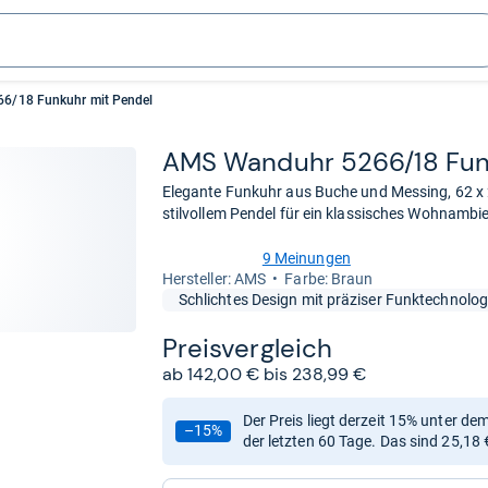
6/18 Funkuhr mit Pendel
AMS Wand­uhr 5266/18 Funk
Elegante Funkuhr aus Buche und Messing, 62 x 
stilvollem Pendel für ein klassisches Wohnambi
9 Meinungen
4,8
Her­stel­ler: AMS
Farbe: Braun
von
Schlichtes Design mit präziser Funktechnolog
5
Sternen
Preis­ver­gleich
ab 142,00 € bis 238,99 €
Der Preis liegt derzeit 15% unter de
–15%
der letzten 60 Tage. Das sind 25,18 