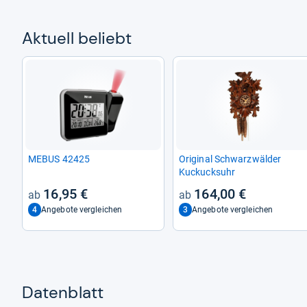
Aktu­ell beliebt
MEBUS 42425
Ori­gi­nal Schwarz­wäl­der
Kuckucks­uhr
16,95 €
164,00 €
4
3
Angebote vergleichen
Angebote vergleichen
Datenblatt