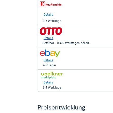
zum
Shop:
bei
Kaufland
Details
für
3-5 Werktage
142,00
kaufen.
zum
Shop:
bei
Details
Otto.de
lieferbar - in 4-5 Werktagen bei dir
für
168,21
zum
kaufen.
Shop:
bei
Details
eBay
Auf Lager
für
179,10
zum
kaufen.
Shop:
bei
Details
voelkner
3-4 Werktage
Marktplatz
für
238,99
kaufen.
Preis­ent­wick­lung