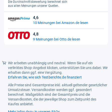
Die Durchschnittsbewertung berechnet sich
5
Breite
54,0 cm
aus allen Meinungen unserer Quellen.
Sternen
EEK Spektrum
A - G
4,6
4,6
10 Meinungen bei Amazon.de lesen
EPREL-Registrierungsnummer
1414386
von
5
Eiswürfelspenderposition
keine
4,8
Sternen
4,8
9 Meinungen bei Otto.de lesen
von
Energieeffizienzklasse
C
5
Energieverbrauch pro Jahr
140 kWh
Sternen
Farbe
Silber
Wir arbeiten unabhängig und neutral. Wenn Sie auf ein
verlinktes Shop-Angebot klicken, unterstützen Sie uns dabei. Wir
Finish
Edelstahloptik
erhalten dann ggf. eine Vergütung.
Erfahren Sie, wie sich Testberichte.de finanziert
Gefriervermögen in 24 Std.
4,0 kg
Alle Preise sind Gesamtpreise inkl. aktuell geltender gesetzlicher
Herstellergarantie
lt. Herstellerangabe
Umsatzsteuer. Versandkosten werden ggf. gesondert
berechnet. Maßgeblich sind der Gesamtpreis und die
Höhe
181,0 cm
Versandkosten, die der jeweilige Shop zum Zeitpunkt des
Kaufes anbietet.
Installationsart
Freistehend
Mehr Infos dazu in unseren FAQs