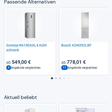
Pas­sende Alter­na­ti­ven
Gorenje R619DAXL6 Kühl­
Bosch KGN392LBF
schrank
549,00 €
778,01 €
3
11
Angebote vergleichen
Angebote vergleichen
Aktu­ell beliebt