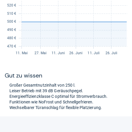
Gut zu wis­sen
Großer Gesamt­nut­zin­halt von 250 l.
Lei­ser Betrieb mit 39 dB Geräusch­pe­gel.
Ener­gie­ef­fi­zi­enz­klasse C opti­mal für Strom­ver­brauch.
Funk­tio­nen wie NoFrost und Schnell­ge­frie­ren.
Wech­sel­ba­rer Tür­an­schlag für fle­xi­ble Plat­zie­rung.