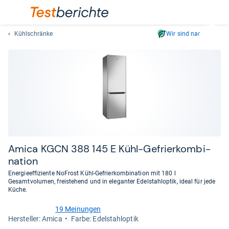
Kühlschränke
Wir sind nachhaltig
Suc
Geben
Sie
mindest
drei
Zeichen
ein.
Vorschl
erschei
automat
Amica KGCN 388 145 E Kühl-​Gefrier­kom­bi­
und
na­tion
lassen
Energieeffiziente NoFrost Kühl-Gefrierkombination mit 180 l
sich
Gesamtvolumen, freistehend und in eleganter Edelstahloptik, ideal für jede
mit
Küche.
den
19 Meinungen
Pfeiltas
4,6
Her­stel­ler: Amica
Farbe: Edelstahloptik
von
auswähl