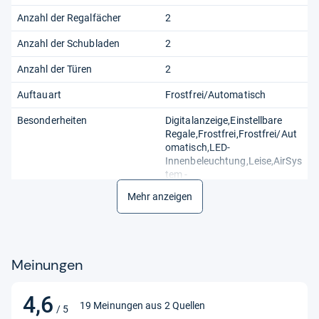
Anzahl der Regalfächer
2
Anzahl der Schubladen
2
Anzahl der Türen
2
Auftauart
Frostfrei/Automatisch
Besonderheiten
Digitalanzeige,Einstellbare
Regale,Frostfrei,Frostfrei/Aut
omatisch,LED-
Innenbeleuchtung,Leise,AirSys
tem -
Umluftkühlung,Regelbares
Mehr anzeigen
Thermostat,Superkühlfunktio
n,Türöffnungsalarm,wechselb
arer Türanschlag,FreshZone:
0°- 3°C Schublade,1
VitControlPlus
Meinungen
Schublade,Inverter
Kompressor,elektronische
Steuerung,Supergefrierfunktio
4,6
4,6
19 Meinungen aus 2 Quellen
/ 5
n
von