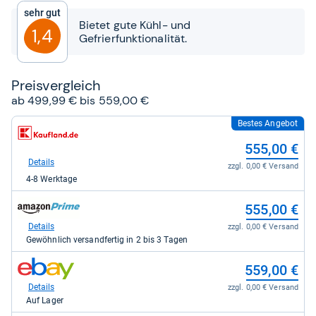
5
Sehr gut
Sternen
Bietet gute Kühl- und
1,4
Gefrierfunktionalität.
Preis­ver­gleich
ab 499,99 € bis 559,00 €
Bestes Angebot
zum
Shop:
555,00 €
bei
Kaufland
Details
zzgl. 0,00 € Versand
für
4-8 Werktage
555,00
kaufen.
zum
555,00 €
Shop:
bei
Details
zzgl. 0,00 € Versand
Amazon.de
Gewöhnlich versandfertig in 2 bis 3 Tagen
für
555,00
zum
559,00 €
kaufen.
Shop:
bei
Details
zzgl. 0,00 € Versand
eBay
Auf Lager
für