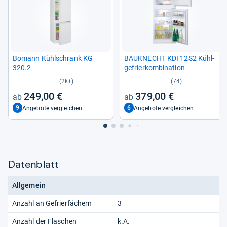
Bomann Kühl­schrank KG
BAU­KNECHT KDI 12S2 Kühl­
320.2
ge­frier­kom­bi­na­tion
(2k+)
(74)
249,00 €
379,00 €
9
6
Angebote vergleichen
Angebote vergleichen
Datenblatt
Allgemein
Anzahl an Gefrierfächern
3
Anzahl der Flaschen
k.A.