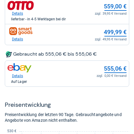
559,00
zum
559,00 €
kaufen.
Shop:
bei
Details
zzgl. 39,95 € Versand
Otto.de
lieferbar - in 4-5 Werktagen bei dir
für
559,00
zum
499,99 €
kaufen.
Shop:
bei
Details
zzgl. 49,95 € Versand
smartgoods.de
für
499,99
Gebraucht ab 555,06 € bis 555,06 €
kaufen.
zum
555,06 €
Shop:
bei
Details
zzgl. 0,00 € Versand
eBay
Auf Lager
für
555,06
kaufen.
Preis­ent­wick­lung
Preisentwicklung der letzten 90 Tage. Gebrauchtangebote und
Angebote von Amazon nicht enthalten.