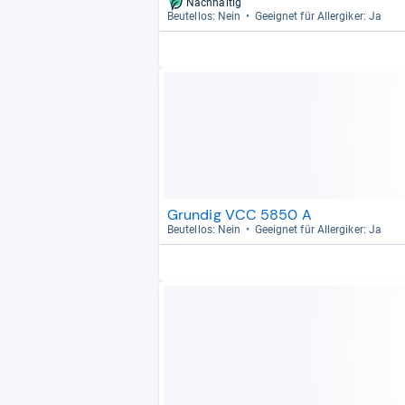
Nachhaltig
Beu­tel­los: Nein
Geeig­net für All­er­gi­ker: Ja
Grundig VCC 5850 A
Beu­tel­los: Nein
Geeig­net für All­er­gi­ker: Ja