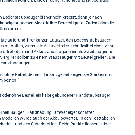
 reinigen können. Eine einfache Handhabung ist ebenfalls
 Bodenstaubsauger bisher nicht ersetzt, denn je nach
 kabelgebundenen Modelle ihre Berechtigung. Zudem sind die
u-Konkurrenz.
eräte aufgrund ihrer kurzen Laufzeit den Bodenstaubsaugern
h mithalten, zumal die Akkuvertreter sehr flexibel einsetzbar
en. Trotzdem sind Akkustaubsauger eher als Zweitsauger für
lergiker sollten zu einem Staubsauger mit Beutel greifen. Die
e Beanstandungen.
und ohne Kabel. Je nach Einsatzgebiet zeigen sie Stärken und
m besten.“
t oder ohne Beutel, ein kabelgebundener Handstaubsauger
ziplinen Saugen, Handhabung, Umwelteigenschaften,
n Modellen wurde auch der Akku bewertet. In den Testtabellen
cherheit und den Schadstoffen. Beide Punkte flossen jedoch