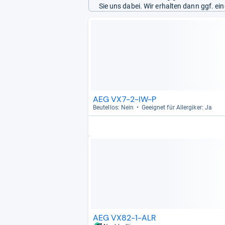
Sie uns dabei. Wir erhalten dann ggf. e
AEG VX7-2-IW-P
Beu­tel­los: Nein
Geeig­net für All­er­gi­ker: Ja
AEG VX82-1-ALR