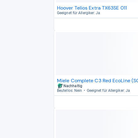
Hoover Telios Extra TX63SE 011
Geeig­net für All­er­gi­ker: Ja
Miele Complete C3 Red EcoLine (S
Nachhaltig
Beu­tel­los: Nein
Geeig­net für All­er­gi­ker: Ja