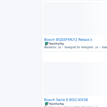
Bosch BGS5FMLY2 Relaxx'x
Nachhaltig
Beu­tel­los: Ja
Geeig­net für All­er­gi­ker: Ja
Geei
Bosch Serie 6 BGC41X36
Nachhaltig