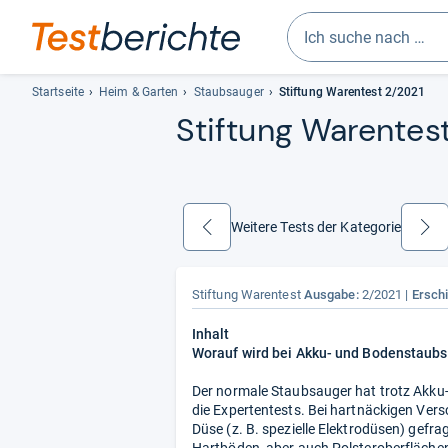
Geben
Sie
Startseite
Heim & Garten
Staubsauger
Stiftung Warentest 2/2021
mindestens
Stif­tung Waren­tes
drei
Zeichen
ein.
Vorschläge
erscheinen
Weitere Tests der Kategorie
zurück
weiter
automatisch
und
lassen
Stiftung Warentest
Ausgabe:
2/2021
Ersch
sich
Inhalt
mit
Worauf wird bei Akku- und Bodenstaubs
den
Pfeiltasten
Der normale Staubsauger hat trotz Akku-
auswählen.
die Expertentests. Bei hartnäckigen Ver
Düse (z. B. spezielle Elektrodüsen) gefra