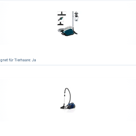
g­net für Tier­haare: Ja