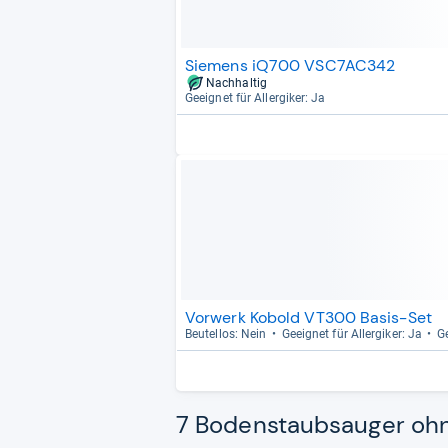
Siemens iQ700 VSC7AC342
Nachhaltig
Geeig­net für All­er­gi­ker: Ja
Vorwerk Kobold VT300 Basis-Set
Beu­tel­los: Nein
Geeig­net für All­er­gi­ker: Ja
Ge
7 Bodenstaubsauger ohne