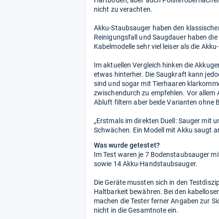
Hartböden, aber auch Polsteroberflächen
nicht zu verachten.
Akku-Staubsauger haben den klassischen
Reinigungsfall und Saugdauer haben die
Kabelmodelle sehr viel leiser als die Akk
Im aktuellen Vergleich hinken die Akkug
etwas hinterher. Die Saugkraft kann jedoc
sind und sogar mit Tierhaaren klarkomm
zwischendurch zu empfehlen. Vor allem Al
Abluft filtern aber beide Varianten ohn
„Erstmals im direkten Duell: Sauger mit 
Schwächen. Ein Modell mit Akku saugt a
Was wurde getestet?
Im Test waren je 7 Bodenstaubsauger mi
sowie 14 Akku-Handstaubsauger.
Die Geräte mussten sich in den Testdis
Haltbarkeit bewähren. Bei den kabellose
machen die Tester ferner Angaben zur Si
nicht in die Gesamtnote ein.