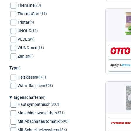
Theraline
(28)
ThermaCare
(11)
Tristar
(5)
UNOLD
(12)
VEDES
(9)
WUNDmed
(18)
Zanier
(8)
Typ
(2)
Heizkissen
(878)
Wärmflaschen
(808)
Eigenschaften
(6)
Hautsympathisch
(807)
Maschinenwaschbar
(671)
Mit Abschaltautomatik
(500)
Mit Schnellheizsystem
(434)