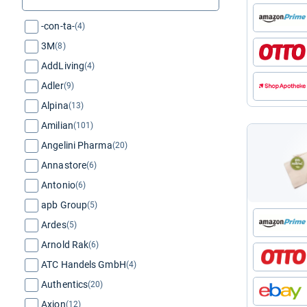
-con-ta-
(4)
3M
(8)
AddLiving
(4)
Adler
(9)
Alpina
(13)
Amilian
(101)
Angelini Pharma
(20)
Annastore
(6)
Antonio
(6)
apb Group
(5)
Ardes
(5)
Arnold Rak
(6)
ATC Handels GmbH
(4)
Authentics
(20)
Axion
(12)