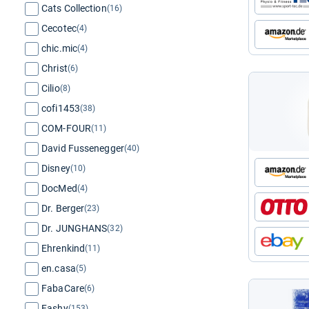
Cats Collection
(16)
Cecotec
(4)
chic.mic
(4)
Christ
(6)
Cilio
(8)
cofi1453
(38)
COM-FOUR
(11)
David Fussenegger
(40)
Disney
(10)
DocMed
(4)
Dr. Berger
(23)
Dr. JUNGHANS
(32)
Ehrenkind
(11)
en.casa
(5)
FabaCare
(6)
Fashy
(153)