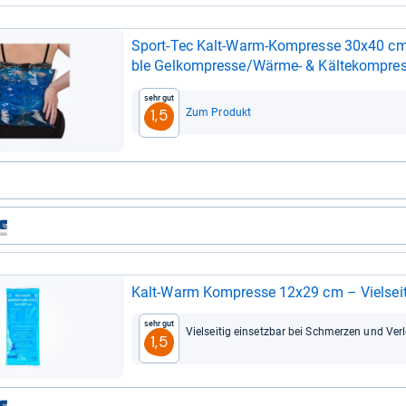
Sport-​Tec Kalt-​Warm-​Kom­presse 30x40 cm –
ble Gel­kom­presse/Wärme-​ & Käl­te­kom­press
nung
Sehr gut
Zum Produkt
1,5
Kalt-​Warm Kom­presse 12x29 cm – Viel­sei­ti
Sehr gut
Viel­sei­tig ein­setz­bar bei Schmer­zen und Ver­
1,5