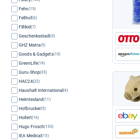
Fehn
(15)
Fellhof
(6)
Fillikid
(7)
Geschenkestadl
(5)
GHZ Matra
(5)
Goods & Gadgets
(10)
GreenLife
(19)
Guru-Shop
(33)
HAC24
(22)
Haushalt International
(4)
Heimtexland
(11)
Hofbrucker
(5)
Hollert
(16)
Hugo Frosch
(150)
IEA Medical
(15)