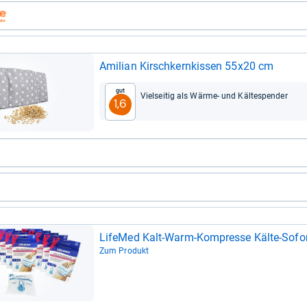
Ami­lian Kirsch­kern­kis­sen 55x20 cm
Gut
Viel­sei­tig als Wärme-​ und Käl­te­s­pen­der
1,6
Life­Med Kalt-​Warm-​Kom­presse Kälte-​Sofor
Zum Produkt