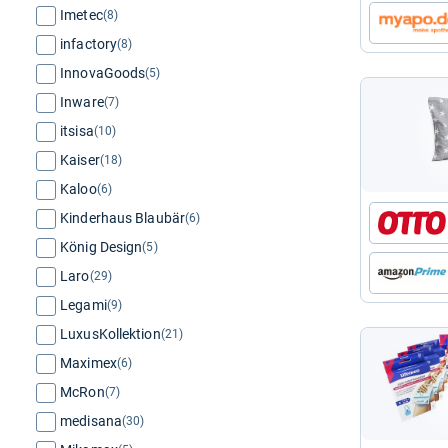
Imetec
(8)
infactory
(8)
InnovaGoods
(5)
Inware
(7)
itsisa
(10)
Kaiser
(18)
Kaloo
(6)
Kinderhaus Blaubär
(6)
König Design
(5)
Laro
(29)
Legami
(9)
LuxusKollektion
(21)
Maximex
(6)
McRon
(7)
medisana
(30)