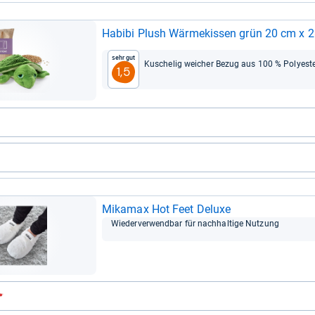
Habibi Plush Wär­me­kis­sen grün 20 cm x 
Sehr gut
Kusche­lig wei­cher Bezug aus 100 % Poly­es­t
1,5
Mika­max Hot Feet Deluxe
Wie­der­ver­wend­bar für nach­hal­tige Nut­zung