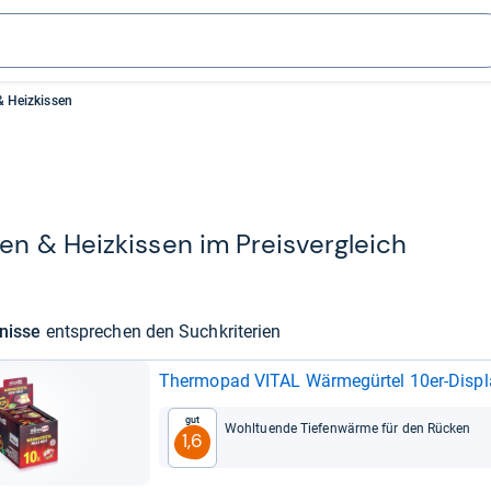
 Heizkissen
n & Heiz­kis­sen im Preis­ver­gleich
­nisse
ent­spre­chen den Such­kri­te­rien
Ther­mo­pad VITAL Wär­me­gür­tel 10er-​Dis­p
Gut
Wohl­tu­ende Tie­fen­wärme für den Rücken
1,6