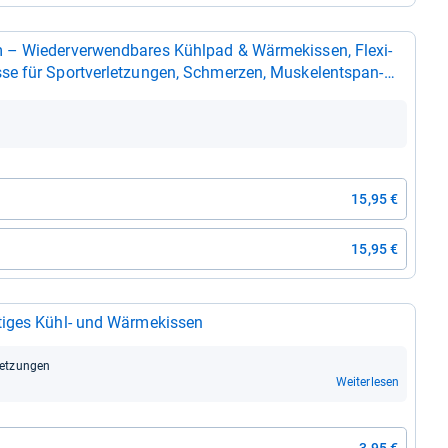
 Wie­der­ver­wend­ba­res Kühl­pad & Wär­me­kis­sen, Fle­xi­
e für Sport­ver­let­zun­gen, Schmer­zen, Muskel­ent­span­
15,95 €
15,95 €
­ges Kühl-​ und Wär­me­kis­sen
let­zun­gen
Weiterlesen