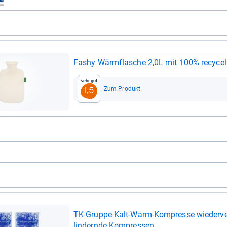
Fashy Wärm­fla­sche 2,0L mit 100% recy­cel­
Sehr gut
Zum Produkt
1,5
TK Gruppe Kalt-​Warm-​Kom­presse wie­der­ver
lin­dernde Kom­pres­sen