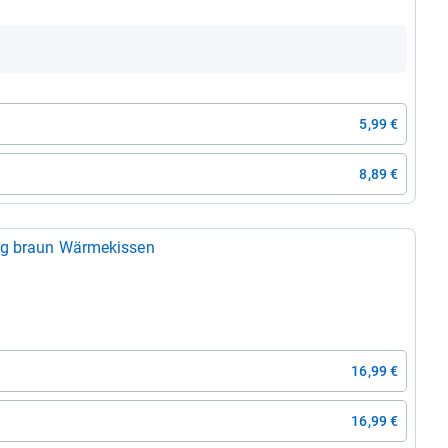
5,99 €
8,89 €
War­mies Minis Wär­me­ku­schel­tier Frisch­ling braun Wär­me­kis­sen
16,99 €
16,99 €