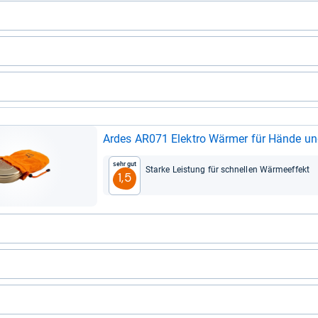
Ardes AR071 Elek­tro Wär­mer für Hände 
Sehr gut
Starke Leis­tung für schnel­len Wär­me­ef­fekt
1,5