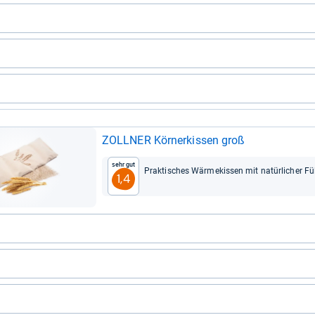
ZOLL­NER Kör­ner­kis­sen groß
Sehr gut
Prak­ti­sches Wär­me­kis­sen mit natür­li­cher Fü
1,4