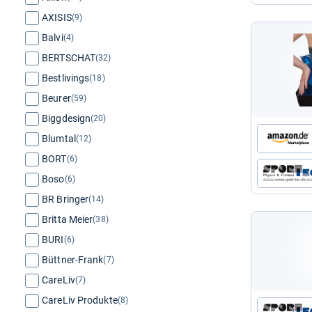
AXISIS
(9)
Balvi
(4)
BERTSCHAT
(32)
Bestlivings
(18)
Beurer
(59)
Biggdesign
(20)
Blumtal
(12)
BORT
(6)
Boso
(6)
BR Bringer
(14)
Britta Meier
(38)
BURI
(6)
Büttner-Frank
(7)
CareLiv
(7)
CareLiv Produkte
(8)