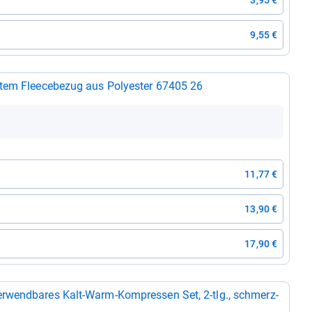
3,95 €
9,55 €
tem Flee­ce­be­zug aus Poly­es­ter 67405 26
11,77 €
13,90 €
17,90 €
­wend­ba­res Kalt-​Warm-​Kom­pres­sen Set, 2-​tlg., schmerz­