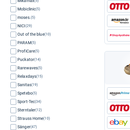
Mikamax
(5)
Mobiclinic
(5)
moses.
(5)
NICI
(29)
Out of the blue
(10)
PARAM
(5)
ProfiCare
(5)
Puckator
(14)
Rarewaves
(5)
Relaxdays
(15)
Sanitas
(19)
Spetebo
(5)
Sport-Tec
(34)
Sterntaler
(12)
Strauss Home
(10)
Sänger
(47)