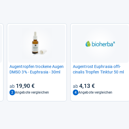
Augen­trop­fen tro­ckene Augen
Augen­trost Euphra­sia offi­
DMSO 3% -​ Euphra­sia -​ 30ml
cina­lis Trop­fen Tink­tur 50 ml
19,90 €
4,13 €
2
4
Angebote vergleichen
Angebote vergleichen