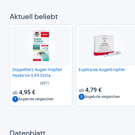
Aktu­ell beliebt
Dop­pel­herz Augen-​trop­fen
Euphra­sia Augen­trop­fen
Hyalu­ron 0,4% Extra
(887)
4,79 €
4,95 €
5
Angebote vergleichen
7
Angebote vergleichen
Datenblatt