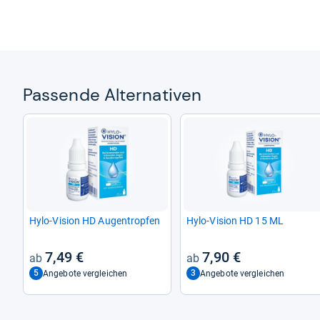
Pas­sende Alter­na­ti­ven
Hylo-​Vision HD Augen­trop­fen
Hylo-​Vision HD 15 ML
7,49 €
7,90 €
5
3
Angebote vergleichen
Angebote vergleichen