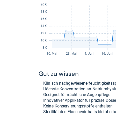
Gut zu wis­sen
Kli­nisch nach­ge­wie­sene feuch­tig­keits
Höchste Kon­zen­tra­tion an Natri­um­hyal
Geeig­net für nächt­li­che Augen­pflege
Inno­va­ti­ver Appli­ka­tor für prä­zise Dosi
Keine Kon­ser­vie­rungs­stoffe ent­hal­ten
Ste­ri­li­tät des Fla­schen­in­halts bleibt erh