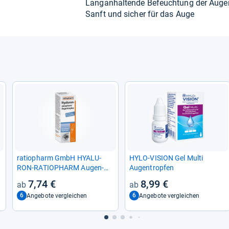
Lan­gan­hal­tende Befeuch­tung der Auge
Sanft und sicher für das Auge
ratio­pharm GmbH HYALU­
HYLO-​VISION Gel Multi
RON-​RATIO­PHARM Augen­
Augen­trop­fen
trop­fen 10 ml 10810214
7,74 €
8,99 €
6
6
Angebote vergleichen
Angebote vergleichen