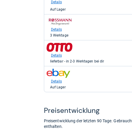
Amazon.de
Details
für
Auf Lager
10,42
kaufen.
zum
Shop:
bei
Details
rossmann
3 Werktage
für
12,99
zum
kaufen.
Shop:
bei
Details
Otto.de
lieferbar - in 2-3 Werktagen bei dir
für
14,59
zum
kaufen.
Shop:
bei
Details
eBay
Auf Lager
für
18,37
kaufen.
Preis­ent­wick­lung
Preisentwicklung der letzten 90 Tage. Gebrau
enthalten.