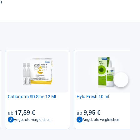
n
nächste
Catio­norm SD Sine 12 ML
Hylo Fresh 10 ml
17,59 €
9,95 €
3
6
Angebote vergleichen
Angebote vergleichen