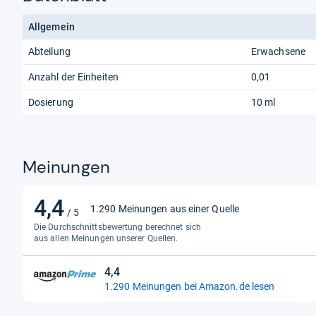
Allgemein
Abteilung
Erwachsene
Anzahl der Einheiten
0,01
Dosierung
10 ml
Meinungen
4,4
4,4
1.290 Meinungen aus einer Quelle
/ 5
von
Die Durchschnittsbewertung berechnet sich
5
aus allen Meinungen unserer Quellen.
Sternen
4,4
4,4
1.290 Meinungen bei Amazon.de lesen
von
5