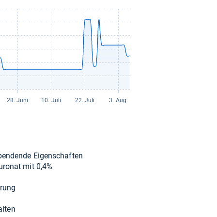
s­pen­dende Eigen­schaf­ten
u­ro­nat mit 0,4%
e­rung
al­ten