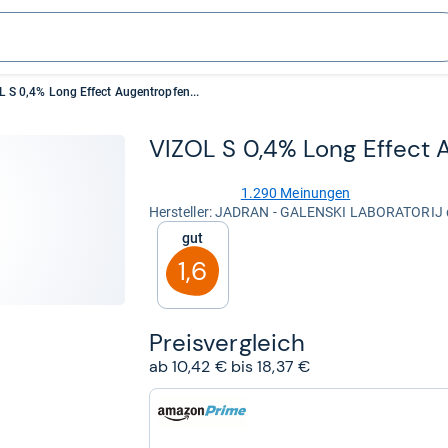
L S 0,4% Long Effect Augentropfen...
VIZOL S 0,4% Long Effect A
1.290 Meinungen
4,4
Her­stel­ler: JADRAN - GALENSKI LABORATORIJ d
von
Gut
5
Sternen
1,6
Preis­ver­gleich
ab 10,42 € bis 18,37 €
zum
Shop:
bei