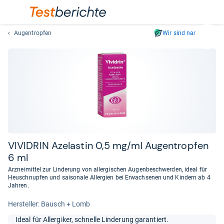
Augentropfen
Wir sind nachhaltig
Suc
Geben
Sie
mindest
drei
Zeichen
ein.
Vorschl
erschei
automat
VIVI­DRIN Azelas­tin 0,5 mg/ml Augen­trop­fen
und
6 ml
lassen
Arzneimittel zur Linderung von allergischen Augenbeschwerden, ideal für
sich
Heuschnupfen und saisonale Allergien bei Erwachsenen und Kindern ab 4
mit
Jahren.
den
Her­stel­ler: Bausch + Lomb
Pfeiltas
auswähl
Ideal für Allergiker, schnelle Linderung garantiert.