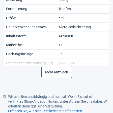
Formulierung
Tropfen
Größe
6ml
Hauptverwendungszweck
Allergieerleichterung
Inhaltsstoffe
Azelastin
Maßeinheit
1 L
Packungsbeilage
Ja
Pharmazentralnummer (PZN)
12910546
Produktart
Mehr anzeigen
Allergiebehandlung
Verabreichungsform
Intraokular
Wir arbeiten unabhängig und neutral. Wenn Sie auf ein
verlinktes Shop-Angebot klicken, unterstützen Sie uns dabei. Wir
erhalten dann ggf. eine Vergütung.
Erfahren Sie, wie sich Testberichte.de finanziert