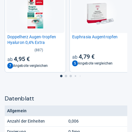
Dop­pel­herz Augen-​trop­fen
Euphra­sia Augen­trop­fen
Hyalu­ron 0,4% Extra
(887)
4,79 €
4,95 €
5
Angebote vergleichen
7
Angebote vergleichen
Datenblatt
Allgemein
Anzahl der Einheiten
0,006
Dosierung
0,5mg