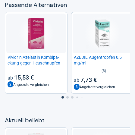
Pas­sende Alter­na­ti­ven
Vivi­drin Azelas­tin Kom­bi­pa­
AZE­DIL Augen­trop­fen 0,5
ckung gegen Heu­schnup­fen
mg/ml
(8)
15,53 €
7,73 €
2
Angebote vergleichen
3
Angebote vergleichen
Aktu­ell beliebt