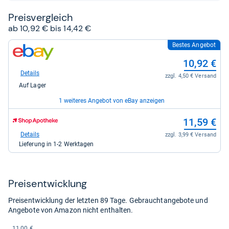
Preis­ver­gleich
ab 10,92 € bis 14,42 €
Bestes Angebot
zum
Shop:
10,92 €
bei
eBay
Details
zzgl. 4,50 € Versand
für
Auf Lager
10,92
kaufen.
1 weiteres Angebot von eBay anzeigen
zum
zum
14,42 €
11,59 €
Shop:
Shop:
bei
bei
Details
Details
zzgl. 0,00 € Versand
zzgl. 3,99 € Versand
eBay
Shop
Auf Lager
Lieferung in 1-2 Werktagen
für
Apotheke
14,42
DE
kaufen.
für
11,59
Preis­ent­wick­lung
kaufen.
Preisentwicklung der letzten 89 Tage. Gebrauchtangebote und
Angebote von Amazon nicht enthalten.