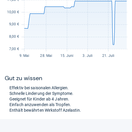
Gut zu wis­sen
Effek­tiv bei sai­sona­len All­er­gien.
Schnelle Lin­de­rung der Sym­ptome.
Geeig­net für Kin­der ab 4 Jah­ren.
Ein­fach anzu­wen­den als Trop­fen.
Ent­hält bewähr­ten Wirk­stoff Azelas­tin.