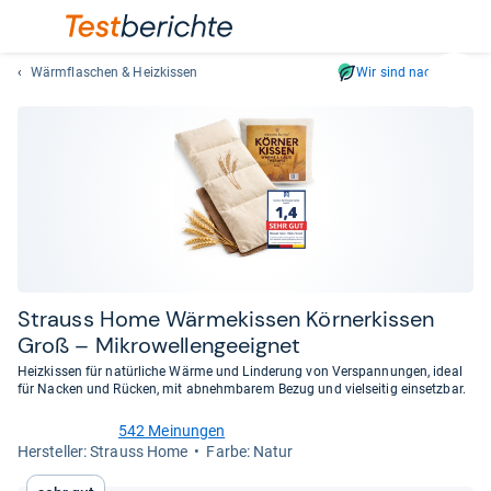
Wärmflaschen & Heizkissen
Wir sind nachhaltig
Suc
Geben
Sie
mindest
drei
Zeichen
ein.
Vorschl
erschei
automat
Strauss Home Wär­me­kis­sen Kör­ner­kis­sen
und
Groß – Mikro­wel­len­ge­eig­net
lassen
Heizkissen für natürliche Wärme und Linderung von Verspannungen, ideal
sich
für Nacken und Rücken, mit abnehmbarem Bezug und vielseitig einsetzbar.
mit
den
542 Meinungen
4,6
Her­stel­ler: Strauss Home
Farbe: Natur
Pfeiltas
von
auswähl
5