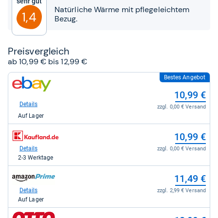
Sehr gut
Sternen
Natürliche Wärme mit pflegeleichtem
1,4
Bezug.
Preis­ver­gleich
ab 10,99 € bis 12,99 €
Bestes Angebot
zum
Shop:
10,99 €
bei
eBay
Details
zzgl. 0,00 € Versand
für
Auf Lager
10,99
kaufen.
zum
10,99 €
Shop:
bei
Details
zzgl. 0,00 € Versand
Kaufland.de
2-3 Werktage
für
10,99
zum
11,49 €
kaufen.
Shop:
bei
Details
zzgl. 2,99 € Versand
Amazon.de
Auf Lager
für
11,49
zum