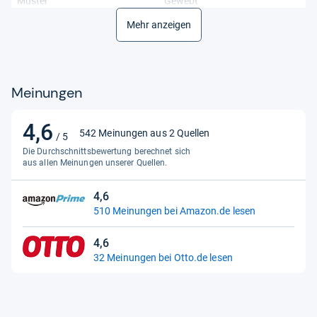
Muster
Gewebt
Mehr anzeigen
Produktart
Kissen
Zimmer
Badezimmer, Küche, Lounge,
Schlafzimmer, Veranda,
Wintergarten, Wohnzimmer
Meinungen
4,6
4,6
542 Meinungen aus 2 Quellen
/ 5
von
Die Durchschnittsbewertung berechnet sich
5
aus allen Meinungen unserer Quellen.
Sternen
4,6
4,6
510 Meinungen bei Amazon.de lesen
von
5
4,6
Sternen
4,6
32 Meinungen bei Otto.de lesen
von
5
Sternen