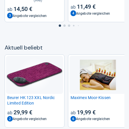
(998)
11,49 €
14,50 €
4
Angebote vergleichen
3
Angebote vergleichen
Aktu­ell beliebt
Beu­rer HK 123 XXL Nor­dic
Maxi­mex Moor-​Kis­sen
Limi­ted Edi­tion
29,99 €
19,99 €
2
6
Angebote vergleichen
Angebote vergleichen