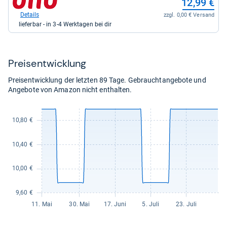
12,99 €
kaufen.
Shop:
bei
Details
zzgl. 0,00 € Versand
Otto.de
lieferbar - in 3-4 Werktagen bei dir
für
12,99
kaufen.
Preis­ent­wick­lung
Preisentwicklung der letzten 89 Tage. Gebrauchtangebote und
Angebote von Amazon nicht enthalten.