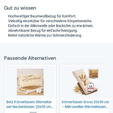
Gut zu wis­sen
Hoch­wer­ti­ger Baum­woll­be­zug für Kom­fort.
Viel­sei­tig ein­setz­bar für ver­schie­dene Kör­per­be­rei­che.
Ein­fach in der Mikro­welle oder Back­ofen zu erwär­men.
Abnehm­ba­rer Bezug für ein­fa­che Rei­ni­gung.
Bie­tet natür­li­che Wärme zur Schmerz­lin­de­rung.
Pas­sende Alter­na­ti­ven
Betz Kör­ner­kis­sen Wär­me­kis­
Kör­ner­kis­sen Gross 20x50 cm
sen Nacken­kis­sen 20x50 cm
– Mikro­wel­len Wär­me­kis­sen
beige
mit natür­li­chen Kör­nern