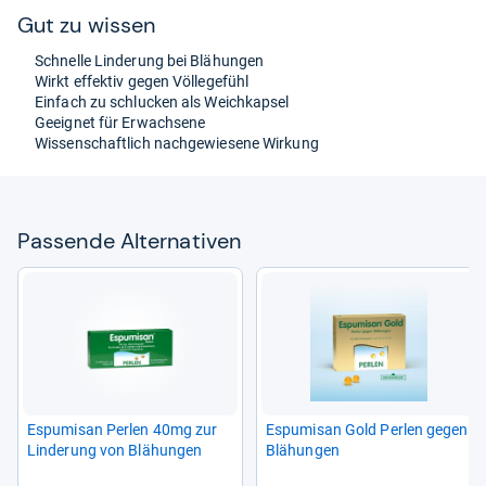
Gut zu wis­sen
Schnelle Lin­de­rung bei Blä­hun­gen
Wirkt effek­tiv gegen Völ­le­ge­fühl
Ein­fach zu schlu­cken als Weich­kap­sel
Geeig­net für Erwach­sene
Wis­sen­schaft­lich nach­ge­wie­sene Wir­kung
Pas­sende Alter­na­ti­ven
Espu­misan Per­len 40mg zur
Espu­misan Gold Per­len gegen
Lin­de­rung von Blä­hun­gen
Blä­hun­gen