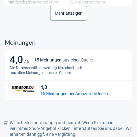
Mindesthaltbarkeitsdatum
Siehe Verpackung
Packungsbeilage
Mehr anzeigen
Ja
Pharmazentralnummer (PZN)
16944499
Produktart
Blähungsbehandlung
Meinungen
Verabreichungsform
Oral
4,0
Wirksame Inhaltsstoffe
Simeticon
4,0
15 Meinungen aus einer Quelle
/ 5
von
Die Durchschnittsbewertung berechnet sich
5
aus allen Meinungen unserer Quellen.
Sternen
4,0
4,0
15 Meinungen bei Amazon.de lesen
von
5
Sternen
Wir arbeiten unabhängig und neutral. Wenn Sie auf ein
verlinktes Shop-Angebot klicken, unterstützen Sie uns dabei. Wir
erhalten dann ggf. eine Vergütung.