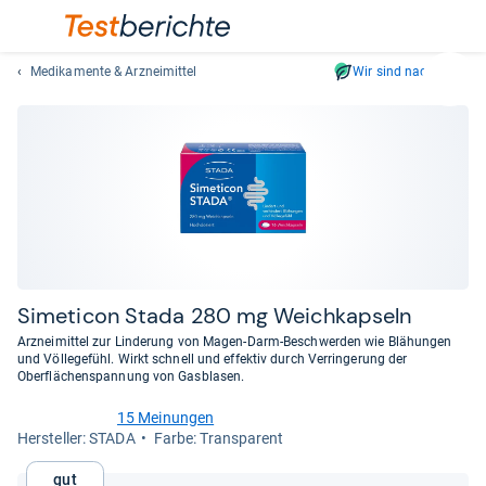
Medikamente & Arzneimittel
Wir sind nachhaltig
Suc
Geben
Sie
mindest
drei
Zeichen
ein.
Vorschl
erschei
automat
Sime­ti­con Stada 280 mg Weich­kap­seln
und
Arzneimittel zur Linderung von Magen-Darm-Beschwerden wie Blähungen
lassen
und Völlegefühl. Wirkt schnell und effektiv durch Verringerung der
Oberflächenspannung von Gasblasen.
sich
mit
15 Meinungen
den
4,0
Her­stel­ler: STADA
Farbe: Transparent
von
Pfeiltas
5
auswähl
Gut