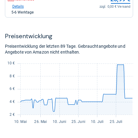
Shop:
9,81
bei
Details
zzgl. 0,00 € Versand
kaufen.
Kaufland
5-6 Werktage
für
25,99
kaufen.
Preis­ent­wick­lung
Preisentwicklung der letzten 89 Tage. Gebrauchtangebote und
Angebote von Amazon nicht enthalten.