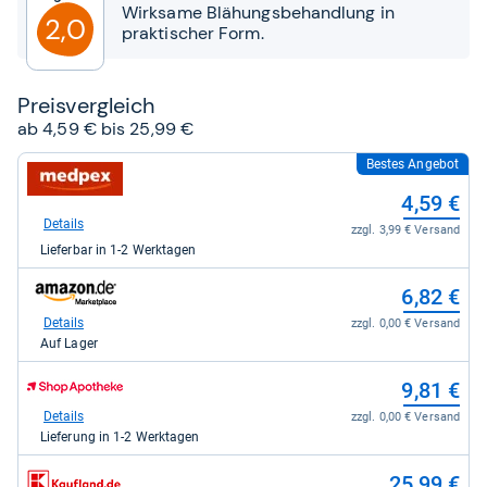
Sternen
Wirksame Blähungsbehandlung in
2,0
praktischer Form.
Preis­ver­gleich
ab 4,59 € bis 25,99 €
Bestes Angebot
zum
Shop:
4,59 €
bei
medpex
Details
zzgl. 3,99 € Versand
für
Lieferbar in 1-2 Werktagen
4,59
kaufen.
zum
6,82 €
Shop:
bei
Details
zzgl. 0,00 € Versand
Amazon.de
Auf Lager
für
6,82
zum
9,81 €
kaufen.
Shop:
bei
Details
zzgl. 0,00 € Versand
Shop
Lieferung in 1-2 Werktagen
Apotheke
DE
zum
25,99 €
für