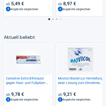
5,49 €
8,97 €
4
4
Angebote vergleichen
Angebote vergleichen
Aktu­ell beliebt
Canes­ten Extra Bifona­zol
Movi­col Beu­tel zur Her­stel­lung
gegen Haut-​ und Fuß­pil­zer­
einer Lösung zum Ein­neh­men
kran­kun­gen
10 St
9,78 €
9,21 €
4
5
Angebote vergleichen
Angebote vergleichen