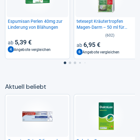
Espu­misan Per­len 40mg zur
tete­sept Kräu­ter­trop­fen
Lin­de­rung von Blä­hun­gen
Magen-​Darm – 50 ml für
gesunde Ver­dau­ung
(602)
5,39 €
6,95 €
4
Angebote vergleichen
6
Angebote vergleichen
Aktu­ell beliebt