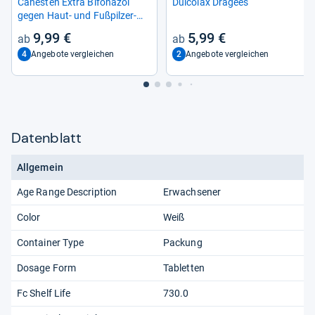
Canes­ten Extra Bifona­zol
Dul­co­lax Dra­gees
gegen Haut-​ und Fuß­pil­zer­
kran­kun­gen
9,99 €
5,99 €
4
2
Angebote vergleichen
Angebote vergleichen
Datenblatt
Allgemein
Age Range Description
Erwachsener
Color
Weiß
Container Type
Packung
Dosage Form
Tabletten
Fc Shelf Life
730.0