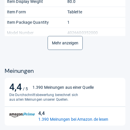
Item Display Weight
80.0
Item Form
Tablette
Item Package Quantity
1
Model Number
4026600352000
Mehr anzeigen
Package Dimensions LxWxH
4.33x2.76x1.06 Inches
Part Number
4026600352000
Product Expiration Type
Expiration On Package
Meinungen
Recommended Browse Nodes
2860493031
4,4
Size
20 Stück (1Er Pack)
4,4
1.390 Meinungen aus einer Quelle
/ 5
von
Specific Uses For Product
Die Durchschnittsbewertung berechnet sich
Blähungen
5
aus allen Meinungen unserer Quellen.
Style
Täglich
Sternen
4,4
4,4
Target Audience
Unisex-Kinder
1.390 Meinungen bei Amazon.de lesen
von
Temperature Rating
Ambient: Room Temperature
5