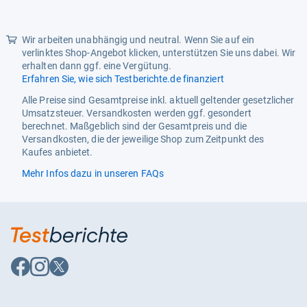
Sternen
Unit Count
20.0
Wir arbeiten unabhängig und neutral. Wenn Sie auf ein
Weight
0.07 Pounds
verlinktes Shop-Angebot klicken, unterstützen Sie uns dabei. Wir
erhalten dann ggf. eine Vergütung.
Erfahren Sie, wie sich Testberichte.de finanziert
Alle Preise sind Gesamtpreise inkl. aktuell geltender gesetzlicher
Umsatzsteuer. Versandkosten werden ggf. gesondert
berechnet. Maßgeblich sind der Gesamtpreis und die
Versandkosten, die der jeweilige Shop zum Zeitpunkt des
Kaufes anbietet.
Mehr Infos dazu in unseren FAQs
Auf
Auf
Auf
Facebook
Instagram
X
folgen
folgen
folgen