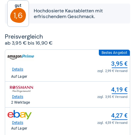
5
Gut
Sternen
Hochdosierte Kautabletten mit
1,6
erfrischendem Geschmack.
Preis­ver­gleich
ab 3,95 € bis 16,90 €
Bestes Angebot
zum
Shop:
3,95 €
bei
Amazon.de
Details
zzgl. 2,99 € Versand
für
Auf Lager
3,95
kaufen.
zum
4,19 €
Shop:
bei
Details
zzgl. 3,95 € Versand
rossmann
2 Werktage
für
4,19
zum
4,27 €
kaufen.
Shop:
bei
Details
zzgl. 4,59 € Versand
eBay
Auf Lager
für