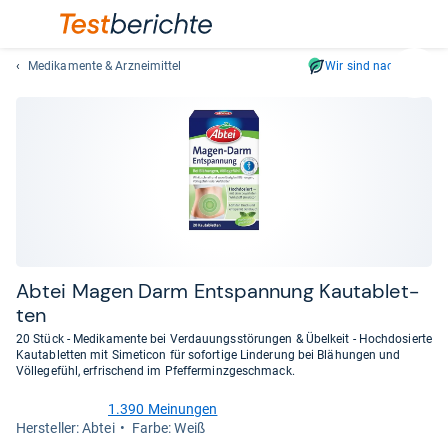
Medikamente & Arzneimittel
Wir sind nachhaltig
Suc
Geben
Sie
mindest
drei
Zeichen
ein.
Vorschl
erschei
automat
Abtei Magen Darm Ent­span­nung Kau­ta­blet­
und
ten
lassen
20 Stück - Medikamente bei Verdauungsstörungen & Übelkeit - Hochdosierte
sich
Kautabletten mit Simeticon für sofortige Linderung bei Blähungen und
mit
Völlegefühl, erfrischend im Pfefferminzgeschmack.
den
1.390 Meinungen
Pfeiltas
4,4
Her­stel­ler: Abtei
Farbe: Weiß
von
auswähl