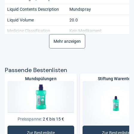
Liquid Contents Description
Mundspray
Liquid Volume
20.0
Medicine Classification
Kein Medikament
Model Number
Mehr anzeigen
170019
Package Dimensions LxWxH
3.23x1.81x1.73 Inches
Part Number
170019
Pas­sende Bes­ten­lis­ten
Product Expiration Type
Shelf Life
Mundspülungen
Stiftung Warentes
Recommended Browse Nodes
64865031, 2860502031
Safety Warning
Nicht Einatmen
Size
20 Ml (1Er Pack)
Unit Count
20.0
Preisspanne:
2 € bis 15 €
Weight
0.09 Pounds
Zur Bestenliste
Zur Bestenliste