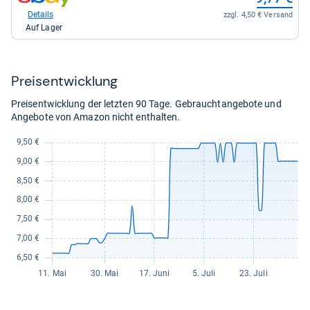
Shop:
bei
Details
zzgl. 4,50 € Versand
eBay
Auf Lager
für
9,77
kaufen.
Preis­ent­wick­lung
Preisentwicklung der letzten 90 Tage. Gebrauchtangebote und
Angebote von Amazon nicht enthalten.