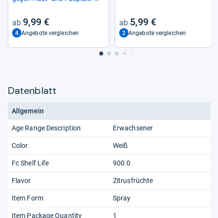
kran­kun­gen
9,99 €
5,99 €
4
2
Angebote vergleichen
Angebote vergleichen
Datenblatt
Allgemein
Age Range Description
Erwachsener
Color
Weiß
Fc Shelf Life
900.0
Flavor
Zitrusfrüchte
Item Form
Spray
Item Package Quantity
1