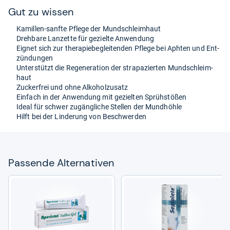
Gut zu wis­sen
Kamil­len-​sanfte Pflege der Mund­schleim­haut
Dreh­bare Lan­zette für gezielte Anwen­dung
Eig­net sich zur the­ra­pie­be­glei­ten­den Pflege bei Aph­ten und Ent­
zün­dun­gen
Unter­stützt die Rege­ne­ra­tion der stra­pa­zier­ten Mund­schleim­
haut
Zucker­frei und ohne Alko­hol­zu­satz
Ein­fach in der Anwen­dung mit geziel­ten Sprüh­stö­ßen
Ideal für schwer zugäng­li­che Stel­len der Mund­höhle
Hilft bei der Lin­de­rung von Beschwer­den
Pas­sende Alter­na­ti­ven