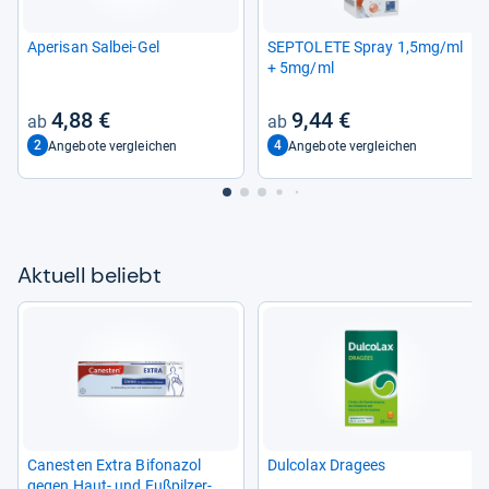
Ape­ri­san Sal­bei-​Gel
SEP­TO­LETE Spray 1,5mg/ml
+ 5mg/ml
4,88 €
9,44 €
2
4
Angebote vergleichen
Angebote vergleichen
Aktu­ell beliebt
Canes­ten Extra Bifona­zol
Dul­co­lax Dra­gees
gegen Haut-​ und Fuß­pil­zer­