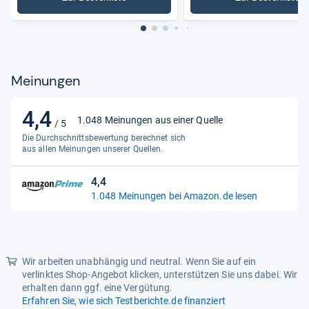
: Mundspülungen
: Stiftun
Meinungen
4,4
4,4
1.048 Meinungen aus einer Quelle
/ 5
von
Die Durchschnittsbewertung berechnet sich
5
aus allen Meinungen unserer Quellen.
Sternen
4,4
4,4
1.048 Meinungen bei Amazon.de lesen
von
5
Sternen
Wir arbeiten unabhängig und neutral. Wenn Sie auf ein
verlinktes Shop-Angebot klicken, unterstützen Sie uns dabei. Wir
erhalten dann ggf. eine Vergütung.
Erfahren Sie, wie sich Testberichte.de finanziert