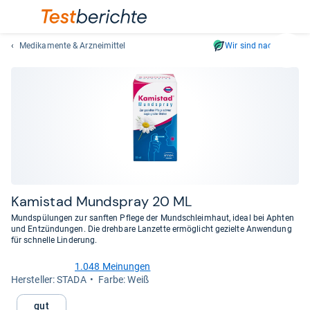
Medikamente & Arzneimittel
Wir sind nachhaltig
Suc
Geben
Sie
mindest
drei
Zeichen
ein.
Vorschl
erschei
automat
Kami­stad Mund­spray 20 ML
und
Mundspülungen zur sanften Pflege der Mundschleimhaut, ideal bei Aphten
lassen
und Entzündungen. Die drehbare Lanzette ermöglicht gezielte Anwendung
für schnelle Linderung.
sich
mit
1.048 Meinungen
den
4,4
Her­stel­ler: STADA
Farbe: Weiß
von
Pfeiltas
5
auswähl
Gut