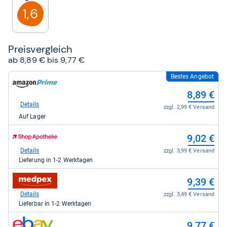
Sternen
1,6
Preis­ver­gleich
ab 8,89 € bis 9,77 €
Bestes Angebot
zum
Shop:
8,89 €
bei
Amazon.de
Details
zzgl. 2,99 € Versand
für
Auf Lager
8,89
kaufen.
zum
9,02 €
Shop:
bei
Details
zzgl. 3,99 € Versand
Shop
Lieferung in 1-2 Werktagen
Apotheke
DE
zum
9,39 €
für
Shop:
9,02
bei
Details
zzgl. 3,49 € Versand
kaufen.
medpex
Lieferbar in 1-2 Werktagen
für
9,39
zum
9,77 €
kaufen.