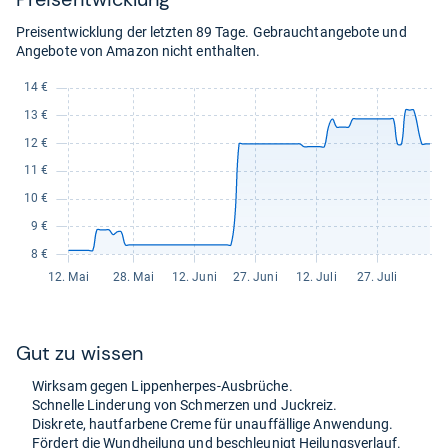
Preisentwicklung der letzten 89 Tage. Gebrauchtangebote und
Angebote von Amazon nicht enthalten.
Gut zu wis­sen
Wirk­sam gegen Lip­pen­her­pes-​Aus­brü­che.
Schnelle Lin­de­rung von Schmer­zen und Juck­reiz.
Dis­krete, haut­far­bene Creme für unauf­fäl­lige Anwen­dung.
För­dert die Wund­hei­lung und beschleu­nigt Hei­lungs­ver­lauf.