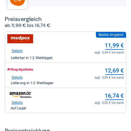
Preis­ver­gleich
ab 11,99 € bis 16,74 €
Bestes Angebot
zum
Shop:
11,99 €
bei
medpex
Details
zzgl. 3,49 € Versand
für
Lieferbar in 1-2 Werktagen
11,99
kaufen.
zum
12,69 €
Shop:
bei
Details
zzgl. 3,99 € Versand
Shop
Lieferung in 1-2 Werktagen
Apotheke
DE
zum
16,74 €
für
Shop:
12,69
bei
Details
zzgl. 0,00 € Versand
kaufen.
Amazon.de
Auf Lager
für
16,74
kaufen.
Preis­ent­wick­lung