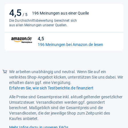
4,5
4,5
196 Meinungen aus einer Quelle
/ 5
von
Die Durchschnittsbewertung berechnet sich
5
aus allen Meinungen unserer Quellen.
Sternen
4,5
4,5
196 Meinungen bei Amazon.de lesen
von
5
Sternen
Wir arbeiten unabhängig und neutral. Wenn Sie auf ein
verlinktes Shop-Angebot klicken, unterstützen Sie uns dabei. Wir
erhalten dann ggf. eine Vergütung.
Erfahren Sie, wie sich Testberichte.de finanziert
Alle Preise sind Gesamtpreise inkl. aktuell geltender gesetzlicher
Umsatzsteuer. Versandkosten werden ggf. gesondert
berechnet. Maßgeblich sind der Gesamtpreis und die
Versandkosten, die der jeweilige Shop zum Zeitpunkt des
Kaufes anbietet.
Mehr Infos dazu in unseren FAQs