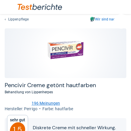
Lippenpflege
Wir sind nachhaltig
Suc
Geben
Sie
mindest
drei
Zeichen
ein.
Vorschl
erschei
automat
Pen­ci­vir Creme getönt haut­far­ben
und
Behandlung von Lippenherpes
lassen
sich
196 Meinungen
4,5
mit
Her­stel­ler: Perrigo
Farbe: hautfarbe
von
den
5
Sehr gut
Pfeiltas
Sternen
Diskrete Creme mit schneller Wirkung.
1,5
auswähl