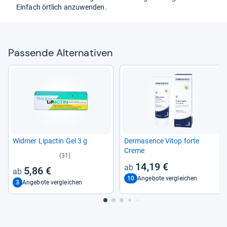
Ein­fach ört­lich anzu­wen­den.
Pas­sende Alter­na­ti­ven
Wid­mer Lipac­tin Gel 3 g
Der­ma­sence Vitop forte
Creme
(31)
14,19 €
5,86 €
10
Angebote vergleichen
3
Angebote vergleichen