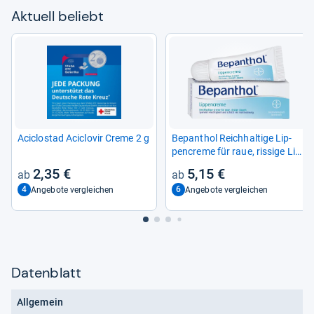
Aktu­ell beliebt
Acic­lo­stad Acic­lo­vir Creme 2 g
Bepan­thol Reich­hal­tige Lip­
pen­creme für raue, ris­sige Lip­
pen
2,35 €
5,15 €
4
6
Angebote vergleichen
Angebote vergleichen
Datenblatt
Allgemein