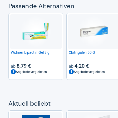
Pas­sende Alter­na­ti­ven
Wid­mer Lipac­tin Gel 3 g
Clot­ri­ga­len 50 G
8,79 €
4,20 €
3
4
Angebote vergleichen
Angebote vergleichen
Aktu­ell beliebt