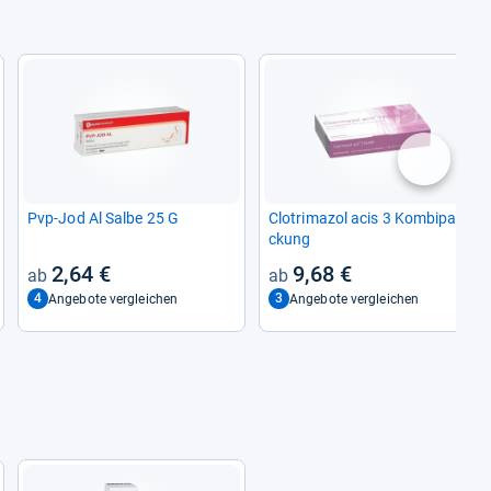
nächste
Pvp-​Jod Al Salbe 25 G
Clo­tri­ma­zol acis 3 Kom­bi­pa­
ckung
2,64 €
9,68 €
4
3
Angebote vergleichen
Angebote vergleichen