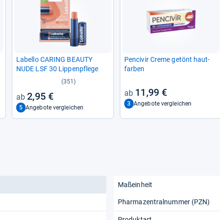
Labello CARING BEAUTY
Pen­ci­vir Creme getönt haut­
­
NUDE LSF 30 Lip­pen­pflege
far­ben
(351)
11,99 €
2,95 €
3
Angebote vergleichen
5
Angebote vergleichen
Maßeinheit
Pharmazentralnummer (PZN)
Produktart