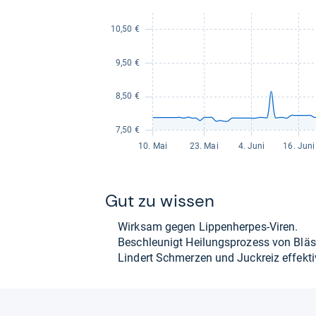
Gut zu wis­sen
Wirk­sam gegen Lip­pen­her­pes-​Viren.
Beschleu­nigt Hei­lungs­pro­zess von Bläs
Lin­dert Schmer­zen und Juck­reiz effek­ti