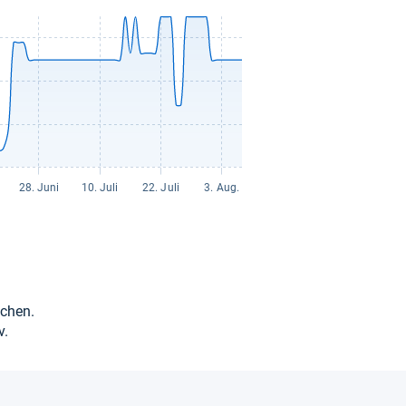
­chen.
v.