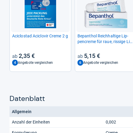
Acic­lo­stad Acic­lo­vir Creme 2 g
Bepan­thol Reich­hal­tige Lip­
pen­creme für raue, ris­sige Lip
pen
2,35 €
5,15 €
4
6
Angebote vergleichen
Angebote vergleichen
Datenblatt
Allgemein
Anzahl der Einheiten
0,002
Formulierung
Creme