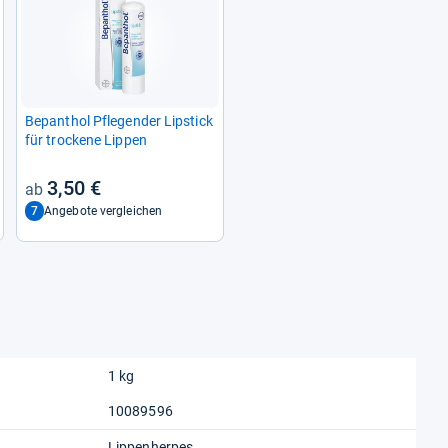
Bepan­thol Pfle­gen­der Lip­stick
für tro­ckene Lip­pen
3,50 €
7
Angebote vergleichen
1 kg
10089596
Lippenherpes