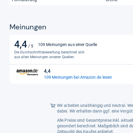
Meinungen
4,4
4,4
109 Meinungen aus einer Quelle
/ 5
von
Die Durchschnittsbewertung berechnet sich
5
aus allen Meinungen unserer Quellen.
Sternen
4,4
4,4
109 Meinungen bei Amazon.de lesen
von
5
Sternen
Wir arbeiten unabhängig und neutral. Wen
dabei. Wir erhalten dann ggf. eine Vergü
Alle Preise sind Gesamtpreise inkl. aktu
gesondert berechnet. Maßgeblich sind de
Zeitpunkt des Kaufes anbietet.