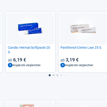
Can­dio Her­mal Soft­paste 20
Pan­the­nol-​Creme Law 25 G
G
6,19 €
3,19 €
3
4
Angebote vergleichen
Angebote vergleichen