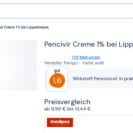
vir Creme 1% bei Lippenherpes
Pen­ci­vir Creme 1% bei Lip­
109 Meinungen
4,4
Her­stel­ler: Perrigo
Farbe: weiß
von
Gut
5
Sternen
Wirkstoff Penciclovir in pr
1,6
Preis­ver­gleich
ab 9,99 € bis 13,44 €
zum
Shop:
bei