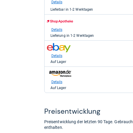
medpex
Details
für
Lieferbar in 1-2 Werktagen
9,99
kaufen.
zum
Shop:
bei
Details
Shop
Lieferung in 1-2 Werktagen
Apotheke
DE
zum
für
Shop:
10,99
bei
Details
kaufen.
eBay
Auf Lager
für
11,21
zum
kaufen.
Shop:
bei
Details
Amazon.de
Auf Lager
für
13,44
kaufen.
Preis­ent­wick­lung
Preisentwicklung der letzten 90 Tage. Gebrau
enthalten.