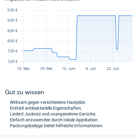
Gut zu wis­sen
Wirk­sam gegen ver­schie­dene Haut­pilze.
Ent­hält anti­bak­te­ri­elle Eigen­schaf­ten.
Lin­dert Juck­reiz und unan­ge­nehme Gerü­che.
Ein­fach anzu­wen­den durch lokale Appli­ka­tion.
Packungs­bei­lage bie­tet hilf­rei­che Infor­ma­tio­nen.