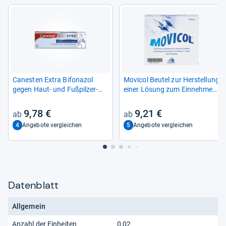
Canes­ten Extra Bifona­zol
Movi­col Beu­tel zur Her­stel­lung
gegen Haut-​ und Fuß­pil­zer­
einer Lösung zum Ein­neh­men
kran­kun­gen
10 St
9,78 €
9,21 €
4
5
Angebote vergleichen
Angebote vergleichen
Datenblatt
Allgemein
Anzahl der Einheiten
0,02