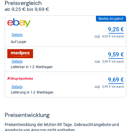
Preis­ver­gleich
ab 9,25 € bis 9,69 €
Bestes Angebot
zum
Shop:
9,25 €
bei
eBay
Details
zzgl. 4,50 € Versand
für
Auf Lager
9,25
kaufen.
zum
9,59 €
Shop:
bei
Details
zzgl. 3,49 € Versand
medpex
Lieferbar in 1-2 Werktagen
für
9,59
zum
9,69 €
kaufen.
Shop:
bei
Details
zzgl. 3,99 € Versand
Shop
Lieferung in 1-2 Werktagen
Apotheke
DE
für
9,69
Preis­ent­wick­lung
kaufen.
Preisentwicklung der letzten 89 Tage. Gebrauchtangebote und
Angebote von Amazon nicht enthalten.