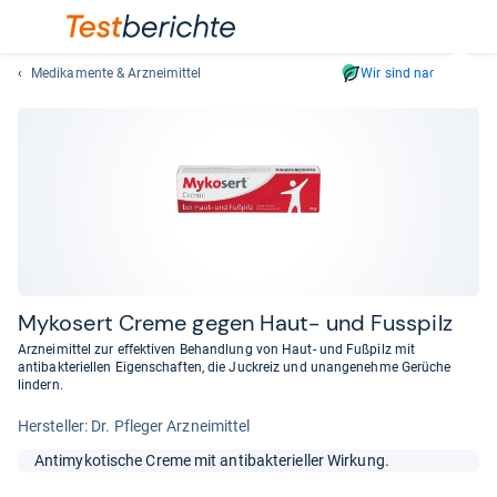
Medikamente & Arzneimittel
Wir sind nachhaltig
Suc
Geben
Sie
mindest
drei
Zeichen
ein.
Vorschl
erschei
automat
Myko­sert Creme gegen Haut-​ und Fuss­pilz
und
Arzneimittel zur effektiven Behandlung von Haut- und Fußpilz mit
lassen
antibakteriellen Eigenschaften, die Juckreiz und unangenehme Gerüche
lindern.
sich
mit
Her­stel­ler: Dr. Pfleger Arzneimittel
den
Pfeiltas
Antimykotische Creme mit antibakterieller Wirkung.
auswähl