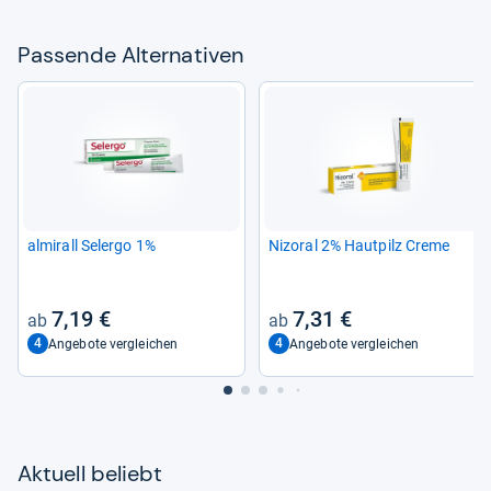
Pas­sende Alter­na­ti­ven
almirall Sel­ergo 1%
Nizoral 2% Haut­pilz Creme
7,19 €
7,31 €
4
4
Angebote vergleichen
Angebote vergleichen
Aktu­ell beliebt