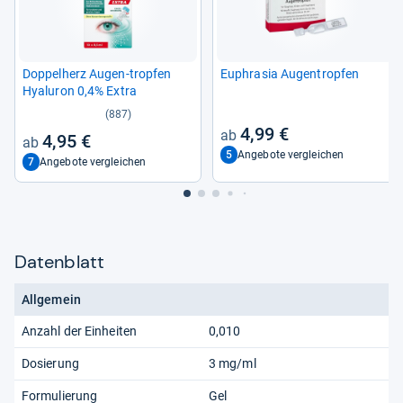
Dop­pel­herz Augen-​trop­fen
Euphra­sia Augen­trop­fen
Hyalu­ron 0,4% Extra
(887)
4,99 €
4,95 €
5
Angebote vergleichen
7
Angebote vergleichen
Datenblatt
Allgemein
Anzahl der Einheiten
0,010
Dosierung
3 mg/ml
Formulierung
Gel