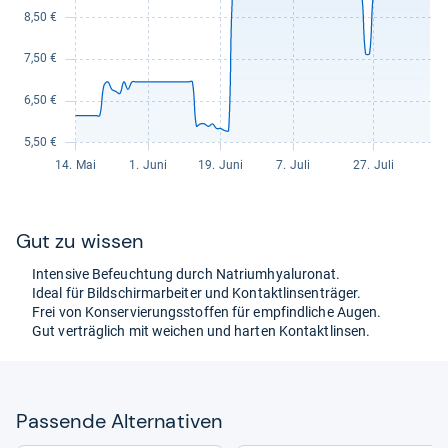
Gut zu wis­sen
Inten­sive Befeuch­tung durch Natri­um­hyalu­ro­nat.
Ideal für Bild­schirm­ar­bei­ter und Kon­takt­lin­sen­trä­ger.
Frei von Kon­ser­vie­rungs­stof­fen für emp­find­li­che Augen.
Gut ver­träg­lich mit wei­chen und har­ten Kon­takt­lin­sen.
Pas­sende Alter­na­ti­ven