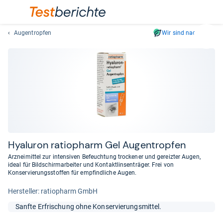
Augentropfen
Wir sind nachhaltig
Suc
Geben
Sie
mindest
drei
Zeichen
ein.
Vorschl
erschei
automat
Hyalu­ron ratio­pharm Gel Augen­trop­fen
und
Arzneimittel zur intensiven Befeuchtung trockener und gereizter Augen,
lassen
ideal für Bildschirmarbeiter und Kontaktlinsenträger. Frei von
Konservierungsstoffen für empfindliche Augen.
sich
mit
Her­stel­ler: ratiopharm GmbH
den
Pfeiltas
Sanfte Erfrischung ohne Konservierungsmittel.
auswähl