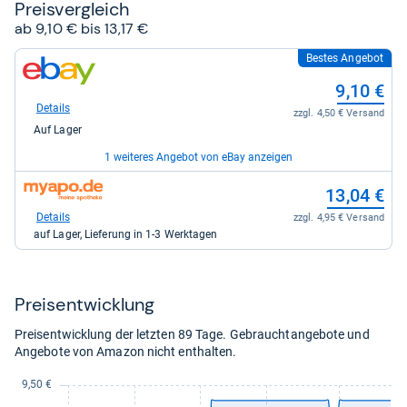
Preis­ver­gleich
ab 9,10 € bis 13,17 €
Bestes Angebot
zum
Shop:
9,10 €
bei
eBay
Details
zzgl. 4,50 € Versand
für
Auf Lager
9,10
kaufen.
1 weiteres Angebot von eBay anzeigen
zum
zum
13,17 €
13,04 €
Shop:
Shop:
bei
bei
Details
Details
zzgl. 0,00 € Versand
zzgl. 4,95 € Versand
eBay
myapo.de
Auf Lager
auf Lager, Lieferung in 1-3 Werktagen
für
für
13,17
13,04
kaufen.
kaufen.
Preis­ent­wick­lung
Preisentwicklung der letzten 89 Tage. Gebrauchtangebote und
Angebote von Amazon nicht enthalten.