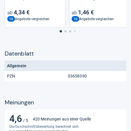
Effek­tive Wund­ver­sor­gung
4,34 €
1,46 €
10
10
Angebote vergleichen
Angebote vergleichen
Datenblatt
Allgemein
PZN
03658390
Meinungen
4,6
4,6
420 Meinungen aus einer Quelle
/ 5
von
Die Durchschnittsbewertung berechnet sich