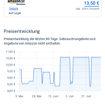
zum
13,50 €
für
Shop:
11,39
bei
Details
zzgl. 0,00 € Versand
kaufen.
Amazon.de
Auf Lager
für
13,50
kaufen.
Preis­ent­wick­lung
Preisentwicklung der letzten 89 Tage. Gebrauchtangebote und
Angebote von Amazon nicht enthalten.