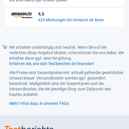
5
aus allen Meinungen unserer Quellen.
Sternen
4,6
4,6
420 Meinungen bei Amazon.de lesen
von
5
Sternen
Wir arbeiten unabhängig und neutral. Wenn Sie auf ein
verlinktes Shop-Angebot klicken, unterstützen Sie uns dabei. Wir
erhalten dann ggf. eine Vergütung.
Erfahren Sie, wie sich Testberichte.de finanziert
Alle Preise sind Gesamtpreise inkl. aktuell geltender gesetzlicher
Umsatzsteuer. Versandkosten werden ggf. gesondert
berechnet. Maßgeblich sind der Gesamtpreis und die
Versandkosten, die der jeweilige Shop zum Zeitpunkt des
Kaufes anbietet.
Mehr Infos dazu in unseren FAQs