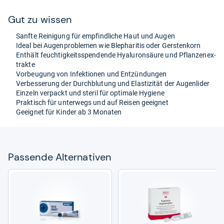
Gut zu wis­sen
Sanfte Rei­ni­gung für emp­find­li­che Haut und Augen
Ideal bei Augen­pro­ble­men wie Ble­pha­ri­tis oder Gers­ten­korn
Ent­hält feuch­tig­keitss­pen­dende Hyalu­ron­säure und Pflan­zen­ex­
trakte
Vor­beu­gung von Infek­tio­nen und Ent­zün­dun­gen
Ver­bes­se­rung der Durch­blu­tung und Elas­ti­zi­tät der Augen­li­der
Ein­zeln ver­packt und ste­ril für opti­male Hygiene
Prak­tisch für unter­wegs und auf Rei­sen geeig­net
Geeig­net für Kin­der ab 3 Mona­ten
Pas­sende Alter­na­ti­ven