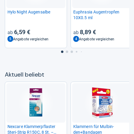
Hylo Night Augen­salbe
Euphra­sia Augen­trop­fen
10X0.5 ml
6,59 €
8,89 €
5
4
Angebote vergleichen
Angebote vergleichen
Aktu­ell beliebt
Nex­care Klam­mer­pflas­ter
Klam­mern für Mul­bin­
Steri-​Strip R150C, 8 St. –
den+Ban­da­gen