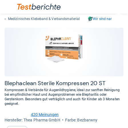
Medizinisches Klebeband & Verbandsmaterial
Wir sind nachhaltig
Suc
Geben
Sie
mindest
drei
Zeichen
ein.
Vorschl
erschei
automat
Ble­phaclean Ste­rile Kom­pres­sen 20 ST
und
Kompressen & Verbände für Augenlidhygiene, ideal zur sanften Reinigung
lassen
bei empfindlicher Haut und Augenproblemen wie Blepharitis oder
Gerstenkorn. Besonders gut verträglich und auch für Kinder ab 3 Monaten
sich
geeignet.
mit
den
420 Meinungen
4,6
Pfeiltas
Her­stel­ler: Thea Pharma GmbH
Farbe: Bezbarwny
von
auswähl
5