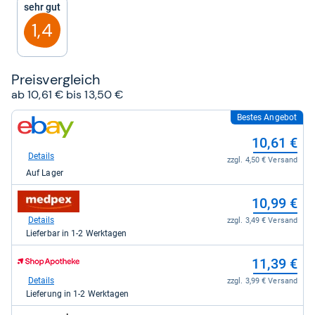
Sehr gut
Sternen
1,4
Preis­ver­gleich
ab 10,61 € bis 13,50 €
Bestes Angebot
zum
Shop:
10,61 €
bei
eBay
Details
zzgl. 4,50 € Versand
für
Auf Lager
10,61
kaufen.
zum
10,99 €
Shop:
bei
Details
zzgl. 3,49 € Versand
medpex
Lieferbar in 1-2 Werktagen
für
10,99
zum
11,39 €
kaufen.
Shop:
bei
Details
zzgl. 3,99 € Versand
Shop
Lieferung in 1-2 Werktagen
Apotheke
DE