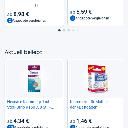
door & Sport
(1)
5,59 €
8,98 €
3
Angebote vergleichen
2
Angebote vergleichen
Aktu­ell beliebt
Nex­care Klam­mer­pflas­ter
Klam­mern für Mul­bin­
Steri-​Strip R150C, 8 St. –
den+Ban­da­gen
Effek­tive Wund­ver­sor­gung
4,34 €
1,46 €
10
9
Angebote vergleichen
Angebote vergleichen