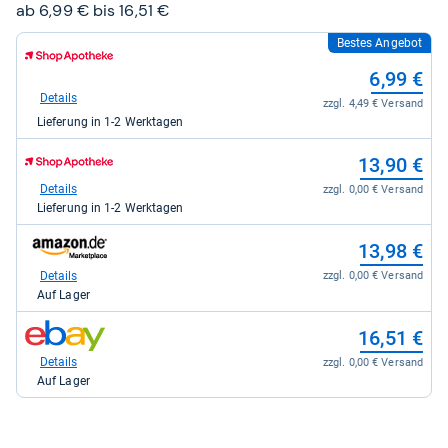
ab 6,99 € bis 16,51 €
Bestes Angebot
zum
Shop:
6,99 €
bei
Shop
Details
zzgl. 4,49 € Versand
Apotheke
Lieferung in 1-2 Werktagen
DE
für
zum
6,99
13,90 €
Shop:
kaufen.
bei
Details
zzgl. 0,00 € Versand
Shop
Lieferung in 1-2 Werktagen
Apotheke
DE
zum
13,98 €
für
Shop:
13,90
bei
Details
zzgl. 0,00 € Versand
kaufen.
Amazon.de
Auf Lager
für
13,98
zum
16,51 €
kaufen.
Shop:
bei
Details
zzgl. 0,00 € Versand
eBay
Auf Lager
für
16,51
kaufen.