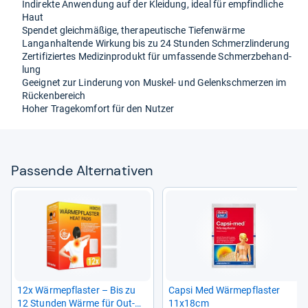
Indi­rekte Anwen­dung auf der Klei­dung, ideal für emp­find­li­che
Haut
Spen­det gleich­mä­ßige, the­ra­peu­ti­sche Tie­fen­wärme
Lan­gan­hal­tende Wir­kung bis zu 24 Stun­den Schmerz­lin­de­rung
Zer­ti­fi­zier­tes Medi­zin­pro­dukt für umfas­sende Schmerz­be­hand­
lung
Geeig­net zur Lin­de­rung von Mus­kel-​ und Gelenk­schmer­zen im
Rücken­be­reich
Hoher Tra­ge­kom­fort für den Nut­zer
Pas­sende Alter­na­ti­ven
12x Wär­me­pflas­ter – Bis zu
Capsi Med Wär­me­pflas­ter
12 Stun­den Wärme für Out­
11x18cm