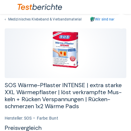
Medizinisches Klebeband & Verbandsmaterial
Wir sind nachhaltig
Suc
Geben
Sie
mindest
drei
Zeichen
ein.
Vorschl
erschei
automat
SOS Wärme-​Pflas­ter INTENSE | extra starke
und
XXL Wär­me­pflas­ter | löst ver­krampfte Mus­
lassen
keln + Rücken Ver­span­nun­gen | Rücken­
sich
schmer­zen 1x2 Wärme Pads
mit
den
Her­stel­ler: SOS
Farbe: Bunt
Pfeiltas
Preis­ver­gleich
auswähl