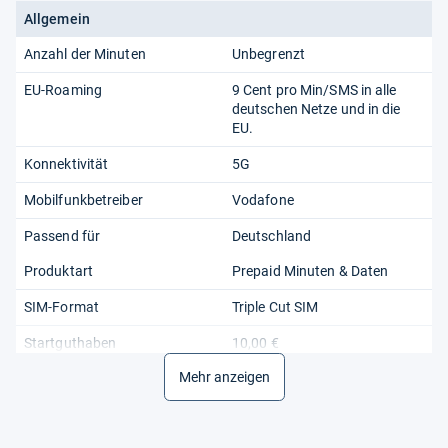
Allgemein
Anzahl der Minuten
Unbegrenzt
EU-Roaming
9 Cent pro Min/SMS in alle
deutschen Netze und in die
EU.
Konnektivität
5G
Mobilfunkbetreiber
Vodafone
Passend für
Deutschland
Produktart
Prepaid Minuten & Daten
SIM-Format
Triple Cut SIM
Startguthaben
10,00 €
Mehr anzeigen
Ursprungsland
Deutschland
Zahlungsoption
Prepaid