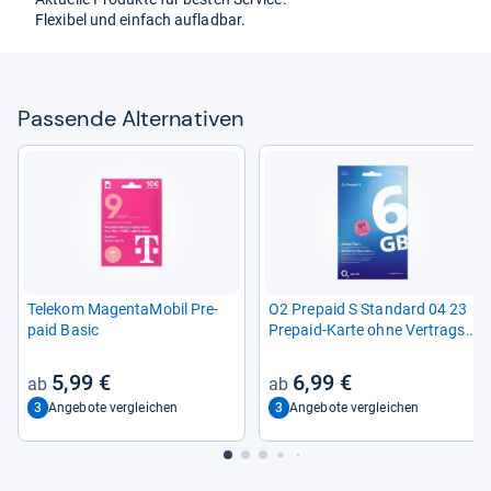
Fle­xi­bel und ein­fach auf­lad­bar.
Pas­sende Alter­na­ti­ven
Tele­kom Magen­ta­Mo­bil Pre­
O2 Pre­paid S Stan­dard 04 23
paid Basic
Pre­paid-​Karte ohne Ver­trags­
bin­dung
5,99 €
6,99 €
3
3
Angebote vergleichen
Angebote vergleichen