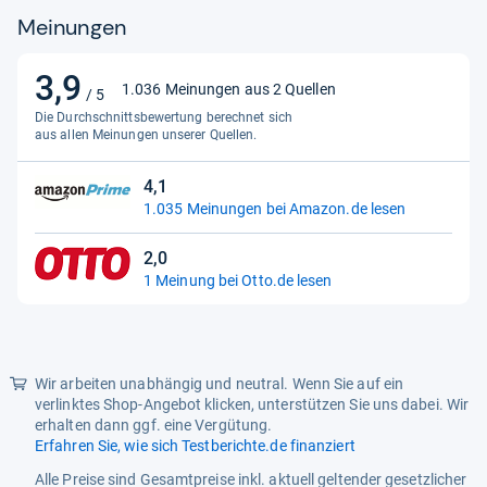
Meinungen
3,9
3,9
1.036 Meinungen aus 2 Quellen
/ 5
von
Die Durchschnittsbewertung berechnet sich
5
aus allen Meinungen unserer Quellen.
Sternen
4,1
4,1
1.035 Meinungen bei Amazon.de lesen
von
5
2,0
Sternen
2,0
1 Meinung bei Otto.de lesen
von
5
Sternen
Wir arbeiten unabhängig und neutral. Wenn Sie auf ein
verlinktes Shop-Angebot klicken, unterstützen Sie uns dabei. Wir
erhalten dann ggf. eine Vergütung.
Erfahren Sie, wie sich Testberichte.de finanziert
Alle Preise sind Gesamtpreise inkl. aktuell geltender gesetzlicher