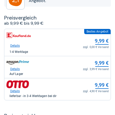
Angebot.
Preis­ver­gleich
ab 9,99 € bis 9,99 €
Bestes Angebot
zum
Shop:
9,99 €
bei
Kaufland.de
Details
zzgl. 0,00 € Versand
für
1-4 Werktage
9,99
kaufen.
zum
9,99 €
Shop:
bei
Details
zzgl. 3,99 € Versand
Amazon.de
Auf Lager
für
9,99
zum
9,99 €
kaufen.
Shop:
bei
Details
zzgl. 4,90 € Versand
Otto.de
lieferbar - in 3-4 Werktagen bei dir
für
9,99
kaufen.