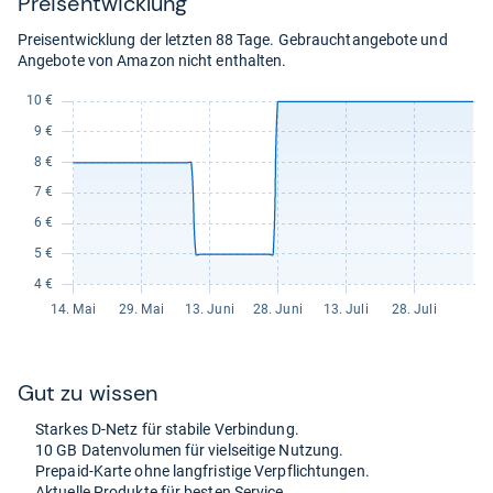
Preis­ent­wick­lung
Preisentwicklung der letzten 88 Tage. Gebrauchtangebote und
Angebote von Amazon nicht enthalten.
Gut zu wis­sen
Star­kes D-​Netz für sta­bile Ver­bin­dung.
10 GB Daten­vo­lu­men für viel­sei­tige Nut­zung.
Pre­paid-​Karte ohne lang­fris­tige Ver­pflich­tun­gen.
Aktu­elle Pro­dukte für bes­ten Ser­vice.