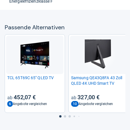
Ener­gie­ef­fi­zi­enz­klasse F
Pas­sende Alter­na­ti­ven
TCL 65T69C 65" QLED TV
Sam­sung QE43Q8FA 43 Zoll
QLED 4K UHD Smart TV
452,07 €
327,00 €
6
10
Angebote vergleichen
Angebote vergleichen