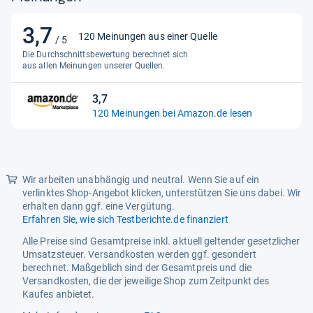
Anschlüsse
3,7
12V-Anschluss
Nein
3,7
120 Meinungen aus einer Quelle
/ 5
von
Anzahl HDMI
Die Durchschnittsbewertung berechnet sich
4
5
aus allen Meinungen unserer Quellen.
Audiorückkanal (ARC)
Ja
Sternen
3,7
3,7
Audiorückkanal (eARC)
Ja
120 Meinungen bei Amazon.de lesen
von
Bluetooth
Ja
5
Sternen
USB 3.0
Ja
Wir arbeiten unabhängig und neutral. Wenn Sie auf ein
Ton
verlinktes Shop-Angebot klicken, unterstützen Sie uns dabei. Wir
Ausgangsleistung
16 W
erhalten dann ggf. eine Vergütung.
Erfahren Sie, wie sich Testberichte.de finanziert
Subwoofer
Nein
Alle Preise sind Gesamtpreise inkl. aktuell geltender gesetzlicher
Umsatzsteuer. Versandkosten werden ggf. gesondert
Empfang
berechnet. Maßgeblich sind der Gesamtpreis und die
DVB-C
Ja
Versandkosten, die der jeweilige Shop zum Zeitpunkt des
Kaufes anbietet.
DVB-S2
Ja