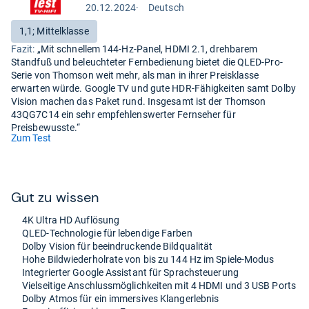
20.12.2024
·
Deutsch
Test
auf
Bewertung:
1,1; Mittelklasse
Deutsch
Fazit:
„Mit schnellem 144-Hz-Panel, HDMI 2.1, drehbarem
Standfuß und beleuchteter Fernbedienung bietet die QLED-Pro-
Serie von Thomson weit mehr, als man in ihrer Preisklasse
erwarten würde. Google TV und gute HDR-Fähigkeiten samt Dolby
Vision machen das Paket rund. Insgesamt ist der Thomson
43QG7C14 ein sehr empfehlenswerter Fernseher für
Preisbewusste.“
(öffnet
Zum Test
in
neuem
Tab)
Gut zu wis­sen
4K Ultra HD Auf­lö­sung
QLED-​Tech­no­lo­gie für leben­dige Far­ben
Dolby Vision für beein­dru­ckende Bild­qua­li­tät
Hohe Bild­wie­der­hol­rate von bis zu 144 Hz im Spiele-​Modus
Inte­grier­ter Goo­gle Assi­stant für Sprach­steue­rung
Viel­sei­tige Anschluss­mög­lich­kei­ten mit 4 HDMI und 3 USB Ports
Dolby Atmos für ein immer­si­ves Klan­ger­leb­nis