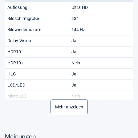
Auflösung
Ultra HD
Bildschirmgröße
43"
Bildwiederholrate
144 Hz
Dolby Vision
Ja
HDR10
Ja
HDR10+
Nein
HLG
Ja
LCD/LED
Ja
Micro-LED
Nein
Mehr anzeigen
OLED
Nein
Technik
LCD/LED
UHD Premium
Nein
Meinungen