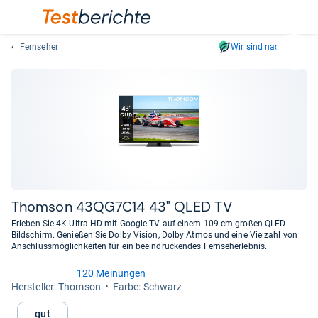
Fernseher
Wir sind nachhaltig
Suc
Geben
Sie
mindest
drei
Zeichen
ein.
Vorschl
erschei
automat
Thom­son 43QG7C14 43" QLED TV
und
Erleben Sie 4K Ultra HD mit Google TV auf einem 109 cm großen QLED-
lassen
Bildschirm. Genießen Sie Dolby Vision, Dolby Atmos und eine Vielzahl von
Anschlussmöglichkeiten für ein beeindruckendes Fernseherlebnis.
sich
mit
120 Meinungen
den
3,7
Her­stel­ler: Thomson
Farbe: Schwarz
von
Pfeiltas
5
auswähl
Gut