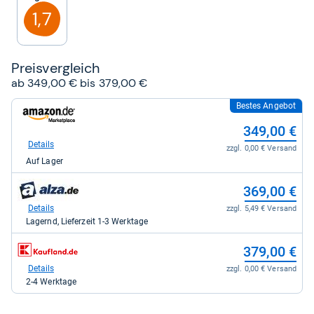
Sternen
1,7
Preis­ver­gleich
ab 349,00 € bis 379,00 €
Bestes Angebot
zum
Shop:
349,00 €
bei
Amazon.de
Details
zzgl. 0,00 € Versand
für
Auf Lager
349,00
kaufen.
zum
369,00 €
Shop:
bei
Details
zzgl. 5,49 € Versand
alza.de
Lagernd, Lieferzeit 1-3 Werktage
für
369,00
zum
379,00 €
kaufen.
Shop:
bei
Details
zzgl. 0,00 € Versand
Kaufland
2-4 Werktage
für
379,00
kaufen.