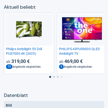
Aktu­ell beliebt
Phi­lips Ambi­light 55 Zoll
PHI­LIPS 43PUS9000 QLED
PUS7000 4K (2025)
Ambi­light TV
319,00 €
469,00 €
15
5
Angebote vergleichen
Angebote vergleichen
Datenblatt
Bild