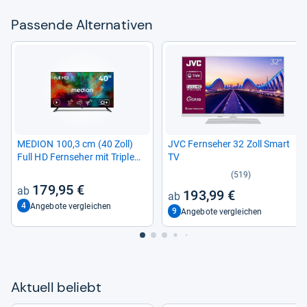
Pas­sende Alter­na­ti­ven
MEDION 100,3 cm (40 Zoll)
JVC Fern­se­her 32 Zoll Smart
Full HD Fern­se­her mit Tri­ple
TV
Tuner
(519)
179,95 €
193,99 €
4
Angebote vergleichen
9
Angebote vergleichen
Aktu­ell beliebt