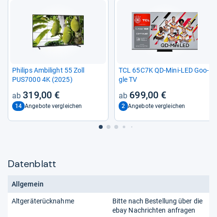
Phi­lips Ambi­light 55 Zoll
TCL 65C7K QD-​Mini-​LED Goo­
PUS7000 4K (2025)
gle TV
319,00 €
699,00 €
14
2
Angebote vergleichen
Angebote vergleichen
Datenblatt
Allgemein
Altgeräterücknahme
Bitte nach Bestellung über die
ebay Nachrichten anfragen