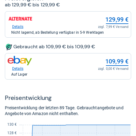
ab 129,99 € bis 129,99 €
zum
129,99 €
Shop:
bei
Details
zzgl. 7,99 € Versand
Alternate
Nicht lagernd, ab Bestellung verfügbar in 5-9 Werktagen
für
129,99
kaufen.
Gebraucht ab 109,99 € bis 109,99 €
zum
109,99 €
Shop:
bei
Details
zzgl. 0,00 € Versand
eBay
Auf Lager
für
109,99
kaufen.
Preis­ent­wick­lung
Preisentwicklung der letzten 89 Tage. Gebrauchtangebote und
Angebote von Amazon nicht enthalten.