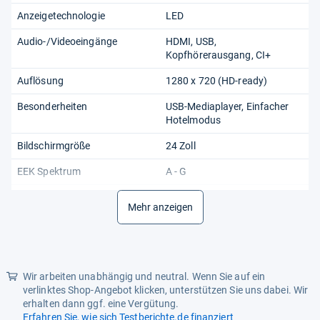
Anzeigetechnologie
LED
Audio-/Videoeingänge
HDMI, USB,
Kopfhörerausgang, CI+
Auflösung
1280 x 720 (HD-ready)
Besonderheiten
USB-Mediaplayer, Einfacher
Hotelmodus
Bildschirmgröße
24 Zoll
EEK Spektrum
A - G
Energieeffizienzklasse
E
Mehr anzeigen
Farbe
Schwarz
Gerätemaße (BxHxT) mit Fuß
55,3 x 36,5 x 13,5 cm
Integrierter Digitalempfänger
DVB-C, DVB-T, Digitales
Wir arbeiten unabhängig und neutral. Wenn Sie auf ein
Satellitenfernsehen (DVB-S2),
verlinktes Shop-Angebot klicken, unterstützen Sie uns dabei. Wir
Digitales Satellitenfernsehen
erhalten dann ggf. eine Vergütung.
(DVB-S), DVB-T2
Erfahren Sie, wie sich Testberichte.de finanziert