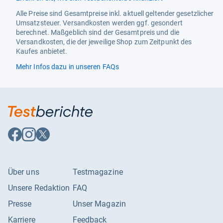
Alle Preise sind Gesamtpreise inkl. aktuell geltender gesetzlicher
Maximale Auflösung
720p (HD)
Umsatzsteuer. Versandkosten werden ggf. gesondert
Modell
XH24O550M
berechnet. Maßgeblich sind der Gesamtpreis und die
Versandkosten, die der jeweilige Shop zum Zeitpunkt des
Modifizierter Artikel
Nein
Kaufes anbietet.
Mehr Infos dazu in unseren FAQs
VESA
M4 75 x 75
Auf
Auf
Auf
Facebook
Instagram
X
folgen
folgen
folgen
Über uns
Testmagazine
Unsere Redaktion
FAQ
Presse
Unser Magazin
Karriere
Feedback