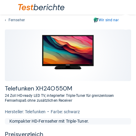
Fernseher
Wir sind nachhaltig
Suc
Geben
Sie
mindest
drei
Zeichen
ein.
Vorschl
erschei
automat
Tele­fun­ken XH24O550M
und
24 Zoll HD-ready LED TV, integrierter Triple-Tuner für grenzenlosen
lassen
Fernsehspaß ohne zusätzlichen Receiver
sich
Her­stel­ler: Telefunken
Farbe: schwarz
mit
den
Kompakter HD-Fernseher mit Triple-Tuner.
Pfeiltas
auswähl
Preis­ver­gleich