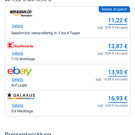
Bestes Angebot
zum
Shop:
11,22 €
bei
Amazon.de
Details
zzgl. 8,99 € Versand
für
Gewöhnlich versandfertig in 3 bis 4 Tagen
11,22
kaufen.
zum
13,87 €
Shop:
bei
Details
zzgl. 4,99 € Versand
Kaufland
7-10 Werktage
für
13,87
zum
13,93 €
kaufen.
Shop:
bei
Details
zzgl. 10,98 € Versand
eBay
Auf Lager
für
13,93
zum
16,93 €
kaufen.
Shop:
bei
Details
zzgl. 3,00 € Versand
galaxus
5-9 Werktage
für
16,93
kaufen.
Preis­ent­wick­lung