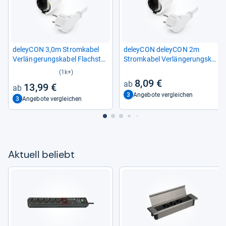
deley­CON 3,0m Strom­ka­bel
deley­CON deley­CON 2m
Ver­län­ge­rungs­ka­bel Flach­ste­
Strom­ka­bel Ver­län­ge­rungs­ka­
cker 3680W -​ Weiß
bel mit Flach­ste­cker Strom­ka­
(1k+)
bel
8,09 €
13,99 €
3
Angebote vergleichen
3
Angebote vergleichen
Aktu­ell beliebt