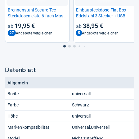
Bren­nen­stuhl Secure-​Tec
Ein­bau­steck­dose Flat Box
Steck­do­sen­leiste 6-​fach Mas­
Edel­stahl 3 Ste­cker + USB
ter
19,95 €
38,95 €
27
5
Angebote vergleichen
Angebote vergleichen
Datenblatt
Allgemein
Breite
universall
Farbe
Schwarz
Höhe
universall
Markenkompatibilität
Universal,Universell
Modell
Nicht zutreffend