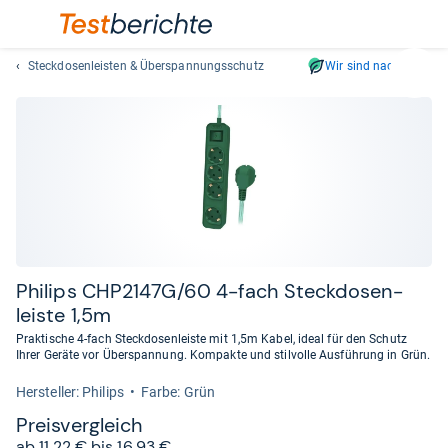
Steckdosenleisten & Überspannungsschutz
Wir sind nachhaltig
Suc
Geben
Sie
mindest
drei
Zeichen
ein.
Vorschl
erschei
automat
Phi­lips CHP2147G/60 4-​fach Steck­do­sen­
und
leiste 1,5m
lassen
Praktische 4-fach Steckdosenleiste mit 1,5m Kabel, ideal für den Schutz
sich
Ihrer Geräte vor Überspannung. Kompakte und stilvolle Ausführung in Grün.
mit
Her­stel­ler: Philips
Farbe: Grün
den
Pfeiltas
Preis­ver­gleich
auswähl
ab 11,22 € bis 16,93 €