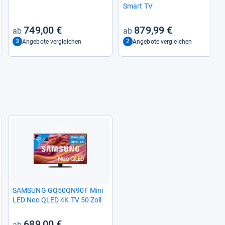
Smart TV
749,00 €
879,99 €
3
2
Angebote vergleichen
Angebote vergleichen
SAM­SUNG GQ50QN90F Mini
LED Neo QLED 4K TV 50 Zoll
689,00 €