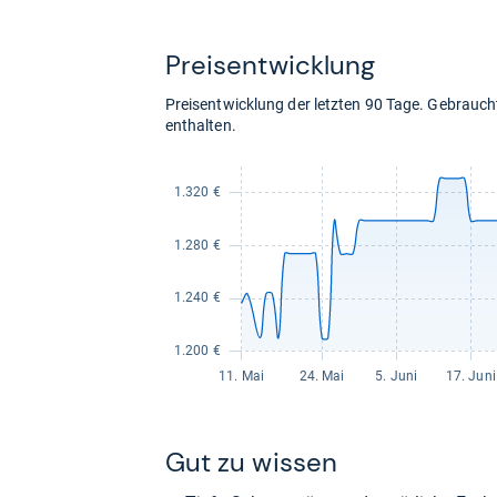
1.575,00
kaufen.
Preis­ent­wick­lung
Preisentwicklung der letzten 90 Tage. Gebrau
enthalten.
Gut zu wis­sen