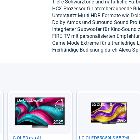
Tiefe Schw­arz­töne und natür­li­che Far­
HCX-​Pro­zes­sor für atem­be­rau­bende Bild
Unter­stützt Multi HDR For­mate wie Do
Dolby Atmos und Sur­round Sound Pro für
Inte­grier­ter Sub­woofer für Kino-​Sound
FIRE TV mit per­so­na­li­sier­ten Emp­feh­lu
Game Mode Extreme für ultra­nied­rige 
Frei­hän­dige Bedie­nung durch Alexa Spra
LG OLED evo AI
LG OLED55G59LS 55 Zoll