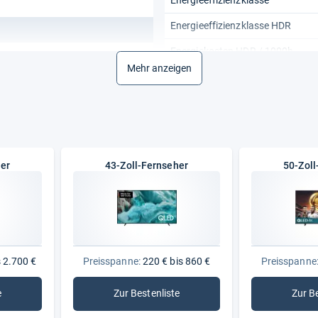
Energieeffizienzklasse
Energieeffizienzklasse HDR
Energiekosten HDR / 1000h
Mehr anzeigen
Energiekosten SDR / 1000h
Energieverbrauch / Standby
Energieverbrauch HDR / 1000h
Energieverbrauch SDR / 1000h
her
43-Zoll-Fernseher
50-Zoll
Spektrum
Display
Bildwiederholfrequenz
 OLED-Fernseher
Display-Auflösung
K
 2.700 €
Preisspanne:
220 € bis 860 €
Preisspanne
Display-Diagonale
e
Zur Bestenliste
Zur B
ll-Fernseher
: 43-Zoll-Fernseher
Display-Diagonale metrisch