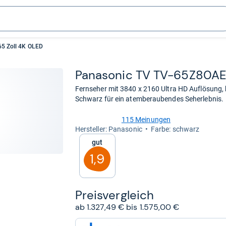
5 Zoll 4K OLED
Pana­so­nic TV TV-​65Z80A
Fernseher mit 3840 x 2160 Ultra HD Auflösung,
Schwarz für ein atemberaubendes Seherlebnis.
115 Meinungen
4,1
Her­stel­ler: Panasonic
Farbe: schwarz
von
Gut
5
Sternen
1,9
Preis­ver­gleich
ab 1.327,49 € bis 1.575,00 €
zum