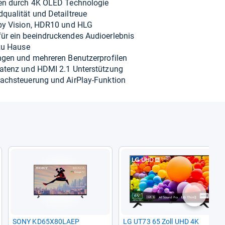
ben durch 4K OLED Tech­no­lo­gie
­qua­li­tät und Detail­treue
lby Vision, HDR10 und HLG
 ein beein­dru­cken­des Audioer­leb­nis
 zu Hause
n­gen und meh­re­ren Benut­zer­pro­fi­len
Latenz und HDMI 2.1 Unter­stüt­zung
ch­steue­rung und Air­Play-​Funk­tion
nächste
SONY KD65X80LAEP
LG UT73 65 Zoll UHD 4K