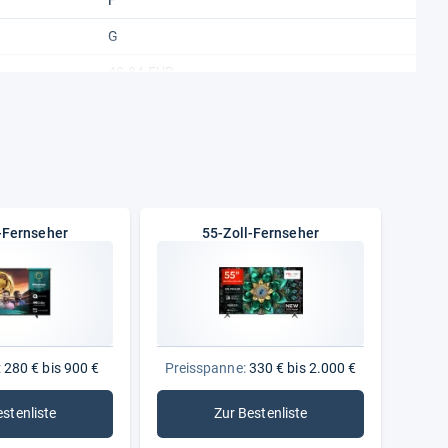
F
G
48.84 EUR
37.74 EUR
0.5 W
132 kWh
102 kWh
-Fernseher
55-Zoll-Fernseher
A bis G
120 Hz
3840 x 2160 Pixel
:
280 € bis 900 €
Preisspanne:
330 € bis 2.000 €
65"
estenliste
Zur Bestenliste
: 50-Zoll-Fernseher
: 55-Zoll-Fernseher
165 cm