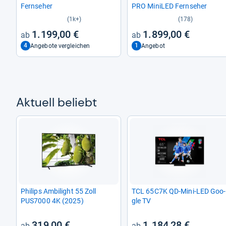
Fern­se­her
PRO Mini­LED Fern­se­her
(1k+)
(178)
1.199,00 €
1.899,00 €
4
1
Angebote vergleichen
Angebot
Aktu­ell beliebt
Phi­lips Ambi­light 55 Zoll
TCL 65C7K QD-​Mini-​LED Goo­
PUS7000 4K (2025)
gle TV
319,00 €
1.184,28 €