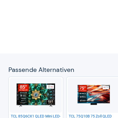
Pas­sende Alter­na­ti­ven
TCL 85Q6CX1 QLED Mini LED-​
TCL 75Q10B 75 Zoll QLED