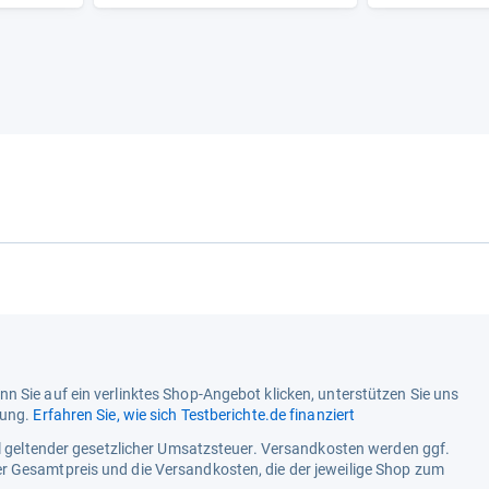
Display-Typ
Audio/Video
etzschalter
Ausgangsleistung
Sync, AirPlay, Bluetooth, Dolby
n Sie auf ein verlinktes Shop-Angebot klicken, unterstützen Sie uns
tung.
Erfahren Sie, wie sich Testberichte.de finanziert
ell geltender gesetzlicher Umsatzsteuer. Versandkosten werden ggf.
r Gesamtpreis und die Versandkosten, die der jeweilige Shop zum