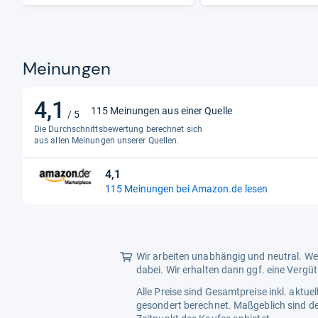
Funktionalitäten
ECO-Funktionen
Lichtsensor, N
Meinungen
Funktionen
ALLM, AMD Free
4,1
4,1
115 Meinungen aus einer Quelle
/ 5
von
Die Durchschnittsbewertung berechnet sich
5
aus allen Meinungen unserer Quellen.
Sternen
4,1
4,1
115 Meinungen bei Amazon.de lesen
von
5
Sternen
Wir arbeiten unabhängig und neutral. Wen
dabei. Wir erhalten dann ggf. eine Vergü
Alle Preise sind Gesamtpreise inkl. aktu
gesondert berechnet. Maßgeblich sind de