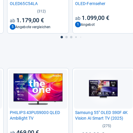
OLED65C54LA
OLED-​Fern­se­her
(312)
1.099,00 €
1.179,00 €
1
Angebot
5
Angebote vergleichen
PHI­LIPS 43PUS9000 QLED
Sam­sung 55" OLED S90F 4K
Ambi­light TV
Vision AI Smart TV (2025)
(275)
469,00 €