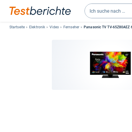
Geben
Sie
Startseite
Elektronik
Video
Fernseher
Panasonic TV TV-65Z80AEZ 6
mindestens
drei
Zeichen
ein.
Vorschläge
erscheinen
automatisch
und
lassen
sich
mit
den
Pfeiltasten
auswählen.