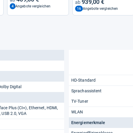
939,00 €
4
Angebote vergleichen
16
Angebote vergleichen
HD-Standard
olby Digital
Sprachassistent
TV-Tuner
ce Plus (CI+), Ethernet, HDMI,
WLAN
, USB 2.0, VGA
Energiemerkmale