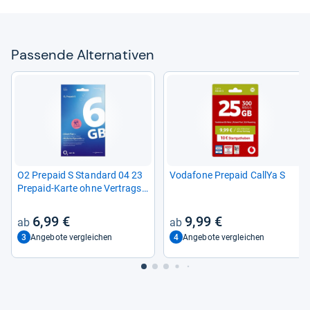
Pas­sende Alter­na­ti­ven
O2 Pre­paid S Stan­dard 04 23
Voda­fone Pre­paid Cal­lYa S
Pre­paid-​Karte ohne Ver­trags­
bin­dung
6,99 €
9,99 €
3
4
Angebote vergleichen
Angebote vergleichen