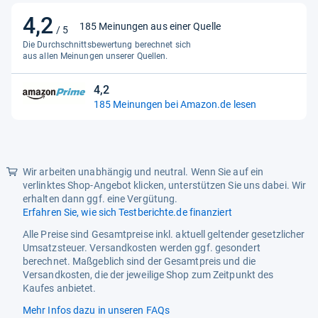
4,2
4,2
185 Meinungen aus einer Quelle
/ 5
von
Die Durchschnittsbewertung berechnet sich
5
aus allen Meinungen unserer Quellen.
Sternen
4,2
4,2
185 Meinungen bei Amazon.de lesen
von
5
Sternen
Wir arbeiten unabhängig und neutral. Wenn Sie auf ein
verlinktes Shop-Angebot klicken, unterstützen Sie uns dabei. Wir
erhalten dann ggf. eine Vergütung.
Erfahren Sie, wie sich Testberichte.de finanziert
Alle Preise sind Gesamtpreise inkl. aktuell geltender gesetzlicher
Umsatzsteuer. Versandkosten werden ggf. gesondert
berechnet. Maßgeblich sind der Gesamtpreis und die
Versandkosten, die der jeweilige Shop zum Zeitpunkt des
Kaufes anbietet.
Mehr Infos dazu in unseren FAQs