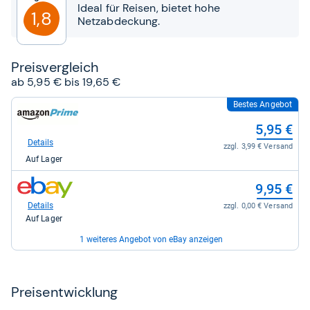
Sternen
Ideal für Reisen, bietet hohe
1,8
Netzabdeckung.
Preis­ver­gleich
ab 5,95 € bis 19,65 €
Bestes Angebot
zum
Shop:
5,95 €
bei
Amazon.de
Details
zzgl. 3,99 € Versand
für
Auf Lager
5,95
kaufen.
zum
9,95 €
Shop:
bei
Details
zzgl. 0,00 € Versand
eBay
Auf Lager
für
9,95
1 weiteres Angebot von eBay anzeigen
kaufen.
zum
19,65 €
Shop:
bei
Details
zzgl. 0,00 € Versand
Preis­ent­wick­lung
eBay
Auf Lager
für