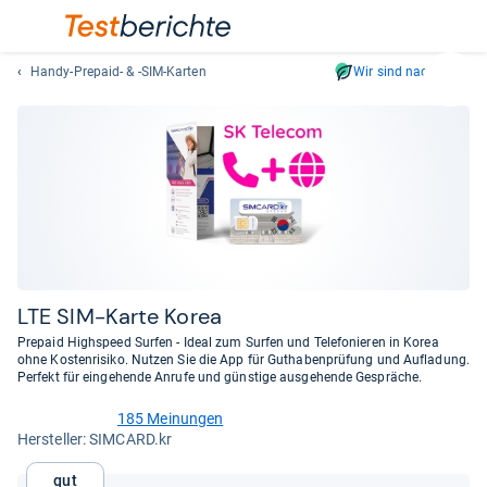
Handy-Prepaid- & -SIM-Karten
Wir sind nachhaltig
Suc
Geben
Sie
mindest
drei
Zeichen
ein.
Vorschl
erschei
automat
LTE SIM-​Karte Korea
und
Prepaid Highspeed Surfen - Ideal zum Surfen und Telefonieren in Korea
lassen
ohne Kostenrisiko. Nutzen Sie die App für Guthabenprüfung und Aufladung.
Perfekt für eingehende Anrufe und günstige ausgehende Gespräche.
sich
mit
185 Meinungen
den
4,2
Her­stel­ler: SIMCARD.kr
von
Pfeiltas
5
auswähl
Gut