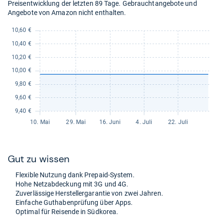
Preisentwicklung der letzten 89 Tage. Gebrauchtangebote und
19,65
Angebote von Amazon nicht enthalten.
kaufen.
Gut zu wis­sen
Fle­xi­ble Nut­zung dank Pre­paid-​Sys­tem.
Hohe Netz­ab­de­ckung mit 3G und 4G.
Zuver­läs­sige Her­steller­ga­ran­tie von zwei Jah­ren.
Ein­fa­che Gut­ha­ben­prü­fung über Apps.
Opti­mal für Rei­sende in Süd­ko­rea.