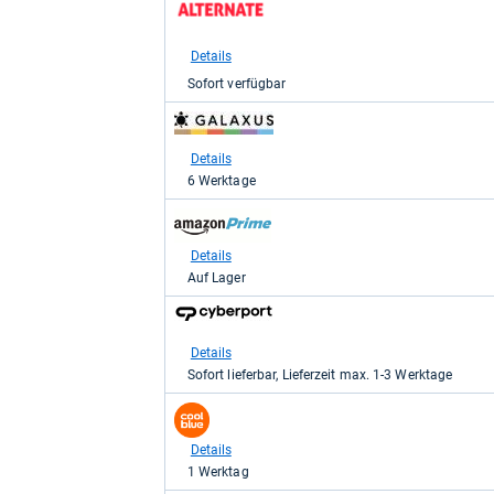
Shop:
bei
Alternate
Details
für
Sofort verfügbar
1.149,00
kaufen.
zum
Shop:
bei
Details
galaxus
6 Werktage
für
1.198,99
zum
kaufen.
Shop:
bei
Details
Amazon.de
Auf Lager
für
1.198,99
zum
kaufen.
Shop:
bei
Details
Cyberport
Sofort lieferbar, Lieferzeit max. 1-3 Werktage
für
1.199,00
zum
kaufen.
Shop:
bei
Details
coolblue
1 Werktag
für