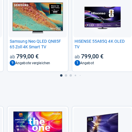
Sam­sung Neo QLED QN85F
HISENSE 55A85Q 4K OLED
65 Zoll 4K Smart TV
TV
799,00 €
799,00 €
9
1
Angebote vergleichen
Angebot