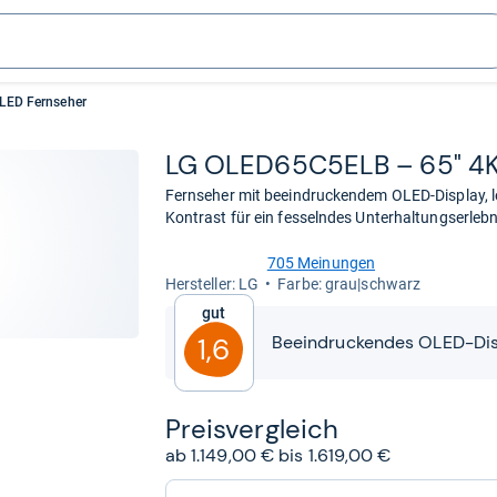
LED Fernseher
LG OLED65C5ELB – 65" 4K 
Fernseher mit beeindruckendem OLED-Display,
Kontrast für ein fesselndes Unterhaltungserlebn
705 Meinungen
4,6
Her­stel­ler: LG
Farbe: grau|schwarz
von
Gut
5
Sternen
Beeindruckendes OLED-Dis
1,6
Preis­ver­gleich
ab 1.149,00 € bis 1.619,00 €
zum