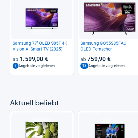
Sam­sung 77" OLED S85F 4K
Sam­sung GQ55S85FAU
Vision AI Smart TV (2025)
OLED-​Fern­se­her
1.599,00 €
759,90 €
7
13
Angebote vergleichen
Angebote vergleichen
Aktu­ell beliebt