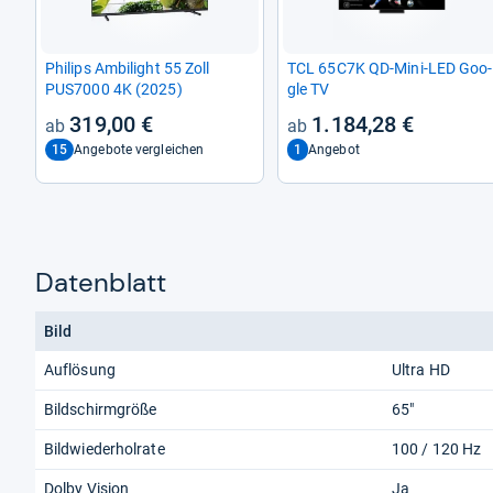
Phi­lips Ambi­light 55 Zoll
TCL 65C7K QD-​Mini-​LED Goo­
PUS7000 4K (2025)
gle TV
319,00 €
1.184,28 €
15
1
Angebote vergleichen
Angebot
Datenblatt
Bild
Auflösung
Ultra HD
Bildschirmgröße
65"
Bildwiederholrate
100 / 120 Hz
Dolby Vision
Ja