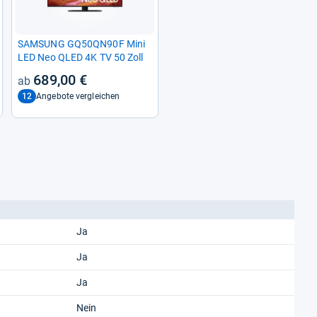
SAM­SUNG GQ50QN90F Mini
LED Neo QLED 4K TV 50 Zoll
689,00 €
12
Angebote vergleichen
Ja
Ja
Ja
Nein