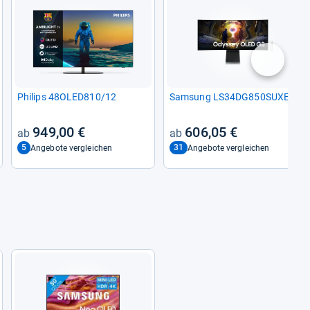
nächste
Phi­lips 48OLED810/12
Sam­sung LS34DG850SUXEN
949,00 €
606,05 €
5
31
Angebote vergleichen
Angebote vergleichen