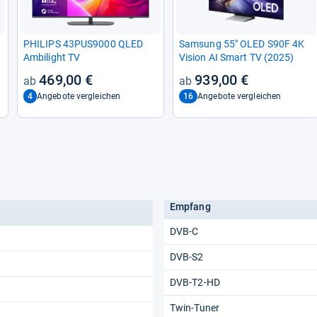
PHI­LIPS 43PUS9000 QLED
Sam­sung 55" OLED S90F 4K
Ambi­light TV
Vision AI Smart TV (2025)
469,00 €
939,00 €
4
16
Angebote vergleichen
Angebote vergleichen
Empfang
DVB-C
DVB-S2
DVB-T2-HD
Twin-Tuner