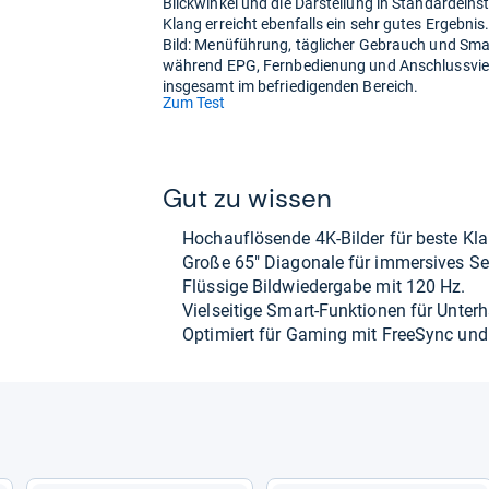
Blickwinkel und die Darstellung in Standard­ein
Klang erreicht ebenfalls ein sehr gutes Ergebnis
Bild: Menüführung, täglicher Gebrauch und Sma
während EPG, Fernbedienung und Anschlussvielf
insgesamt im befriedigenden Bereich.
(öffnet
Zum Test
in
neuem
Tab)
Gut zu wis­sen
Hoch­auf­lö­sende 4K-​Bil­der für beste Klar
Große 65" Dia­go­nale für immer­si­ves Seh
Flüs­sige Bild­wie­der­gabe mit 120 Hz.
Viel­sei­tige Smart-​Funk­tio­nen für Unter­h
Opti­miert für Gaming mit Free­Sync un