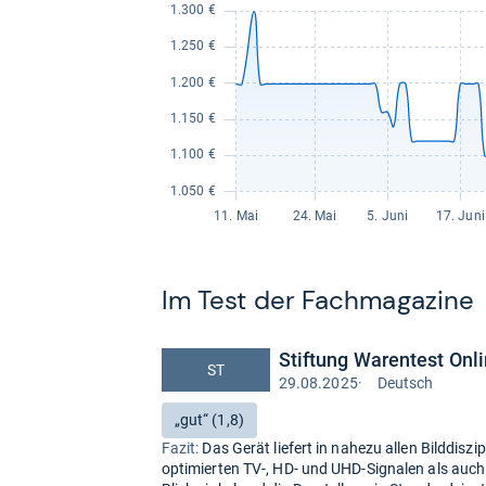
Im Test der Fach­ma­ga­zine
Stiftung Warentest Onl
ST
29.08.2025
·
Deutsch
Test
auf
Bewertung:
„gut“ (1,8)
Deutsch
Fazit:
Das Gerät liefert in nahezu allen Bilddiszi
optimierten TV-, HD- und UHD-Signalen als auch