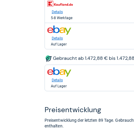
zum
kaufen.
Shop:
bei
Details
Kaufland
5-8 Werktage
für
1.406,99
zum
kaufen.
Shop:
bei
Details
eBay
Auf Lager
für
1.619,00
kaufen.
Gebraucht ab 1.472,88 € bis 1.472,8
zum
Shop:
bei
Details
eBay
Auf Lager
für
1.472,88
kaufen.
Preis­ent­wick­lung
Preisentwicklung der letzten 89 Tage. Gebrau
enthalten.