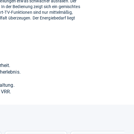
stellungen etwas schwächer ausfallen. Der
. In der Bedienung zeigt sich ein gemischtes
rt-TV-Funktionen sind nur mittelmäßig,
alt überzeugen. Der Energiebedarf liegt
­heit.
er­leb­nis.
al­tung.
d VRR.