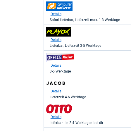
1.199,00
zum
kaufen.
Shop:
bei
Details
computeruniverse.net
Sofort lieferbar, Lieferzeit max. 1-3 Werktage
für
1.199,00
zum
kaufen.
Shop:
bei
Details
playox.de
Lieferbar, Lieferzeit 3-5 Werktage
für
1.262,09
zum
kaufen.
Shop:
bei
Details
office-
3-5 Werktage
partner.de
-
zum
Office
Shop:
Partner
bei
Details
GmbH
Jacob
für
Lieferzeit 4-6 Werktage
Elektronik
1.262,10
direkt
kaufen.
zum
für
Shop:
1.292,85
bei
Details
kaufen.
Otto.de
lieferbar - in 2-4 Werktagen bei dir
für
1.299,00