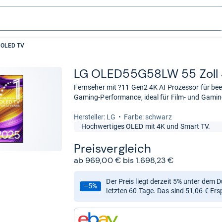
 OLED TV
LG OLED55G58LW 55 Zoll
Fernseher mit ?11 Gen2 4K AI Prozessor für be
Gaming-Performance, ideal für Film- und Gamin
Her­stel­ler: LG
Farbe: schwarz
Hochwertiges OLED mit 4K und Smart TV.
Preis­ver­gleich
ab 969,00 € bis 1.698,23 €
Der Preis liegt derzeit 5% unter dem 
–5%
letzten 60 Tage. Das sind 51,06 € Ers
zum