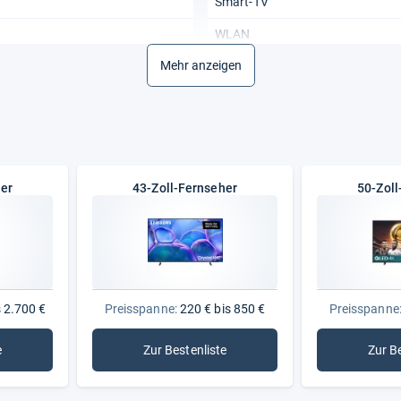
Smart-TV
WLAN
Mehr anzeigen
Allgemeine Daten
Energieeffizienz (HDR)
Energieeffizienz (SDR)
Gewicht
her
43-Zoll-Fernseher
50-Zoll
Stromverbrauch HDR (1000 Stun
Stromverbrauch SDR (1000 Stun
Vesa-Norm
Extras
 2.700 €
Preisspanne:
220 € bis 850 €
Preisspanne
Ambilight
e
Zur Bestenliste
Zur B
Blu-ray-Laufwerk
ll-Fernseher
: 43-Zoll-Fernseher
DVD-Laufwerk