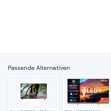
Pas­sende Alter­na­ti­ven