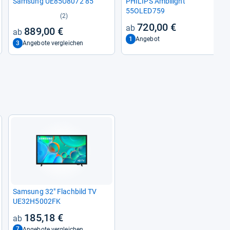
Sam­sung UE85U8072 85"
PHI­LIPS Ambi­light
55OLED759
(2)
720,00 €
889,00 €
1
Angebot
3
Angebote vergleichen
Sam­sung 32" Flach­bild TV
UE32H5002FK
185,18 €
7
Angebote vergleichen