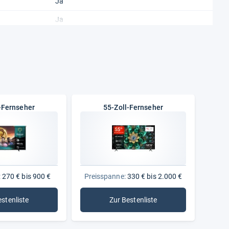
Ja
Ja
G
E
22,1 kg
-Fernseher
55-Zoll-Fernseher
den)
171 kWh
den)
64 kWh
300 x 200
:
270 € bis 900 €
Preisspanne:
330 € bis 2.000 €
Nein
estenliste
Zur Bestenliste
Nein
: 50-Zoll-Fernseher
: 55-Zoll-Fernseher
Nein