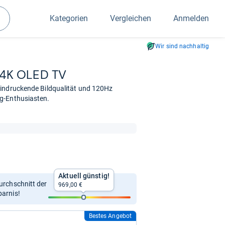
Kategorien
Vergleichen
Anmelden
Suchen
Wir sind nachhaltig
 4K OLED TV
eindruckende Bildqualität und 120Hz
g-Enthusiasten.
Aktuell günstig!
Durchschnitt der
969,00 €
parnis!
Bestes Angebot