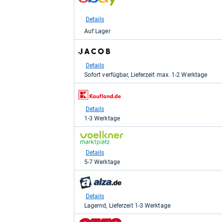
Shop:
bei
eBay
Details
für
Auf Lager
969,00
kaufen.
zum
Shop:
bei
Details
Jacob
Sofort verfügbar, Lieferzeit max. 1-2 Werktage
Elektronik
direkt
zum
für
Shop:
1.028,89
bei
Details
kaufen.
Kaufland
1-3 Werktage
für
1.099,00
zum
kaufen.
Shop:
bei
Details
voelkner
5-7 Werktage
Marktplatz
für
zum
1.179,60
Shop:
kaufen.
bei
Details
alza.de
Lagernd, Lieferzeit 1-3 Werktage
für
1.199,00
zum