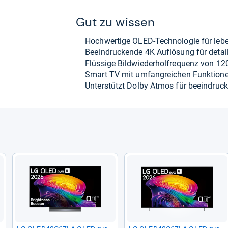
Gut zu wis­sen
Hoch­wer­tige OLED-​Tech­no­lo­gie für leb
Beein­dru­ckende 4K Auf­lö­sung für detail­r
Flüs­sige Bild­wie­der­hol­fre­quenz von 12
Smart TV mit umfang­rei­chen Funk­tio­n
Unter­stützt Dolby Atmos für beein­dru­c