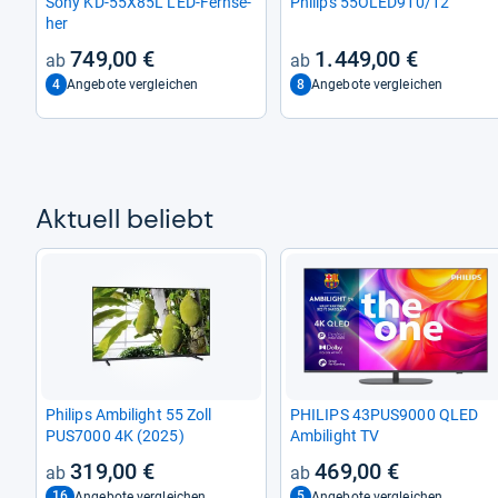
Sony KD-​55X85L LED-​Fern­se­
Phi­lips 55OLED910/12
her
749,00 €
1.449,00 €
4
8
Angebote vergleichen
Angebote vergleichen
Aktu­ell beliebt
Phi­lips Ambi­light 55 Zoll
PHI­LIPS 43PUS9000 QLED
PUS7000 4K (2025)
Ambi­light TV
319,00 €
469,00 €
16
5
Angebote vergleichen
Angebote vergleichen