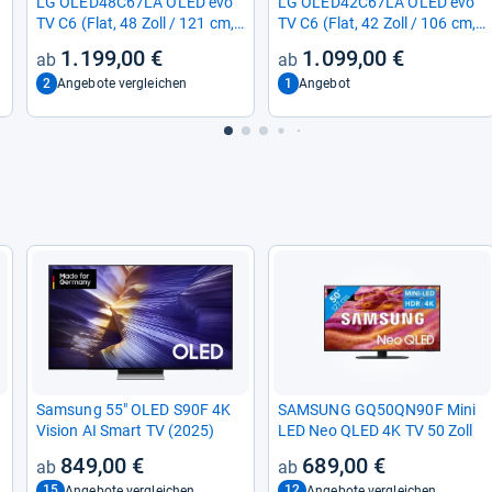
LG OLED48C67LA OLED evo
LG OLED42C67LA OLED evo
TV C6 (Flat, 48 Zoll / 121 cm,
TV C6 (Flat, 42 Zoll / 106 cm,
4K, SMART TV)
4K, SMART TV)
1.199,00 €
1.099,00 €
2
1
Angebote vergleichen
Angebot
Sam­sung 55" OLED S90F 4K
SAM­SUNG GQ50QN90F Mini
Vision AI Smart TV (2025)
LED Neo QLED 4K TV 50 Zoll
849,00 €
689,00 €
15
12
Angebote vergleichen
Angebote vergleichen