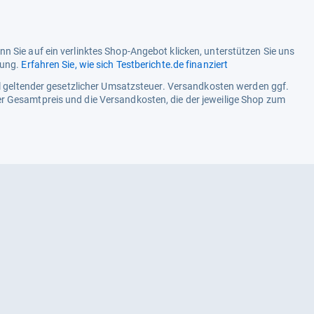
Integrierte Festplatte
TV-Aufnahme
n Sie auf ein verlinktes Shop-Angebot klicken, unterstützen Sie uns
Tragbar
tung.
Erfahren Sie, wie sich Testberichte.de finanziert
ell geltender gesetzlicher Umsatzsteuer. Versandkosten werden ggf.
Smart-TV-Funktionen - Steueru
r Gesamtpreis und die Versandkosten, die der jeweilige Shop zum
Gestensteuerung
Smartphonesteuerung
Sprachsteuerung