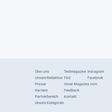
Nein
Ja
Nein
ng
Ja
Ja
Ja
Über uns
Testmagazine
Instagram
Unsere Redaktion
FAQ
Facebook
Presse
Unser Magazin
x.com
Karriere
Feedback
Partnerbereich
Kontakt
Unsere Kategorien