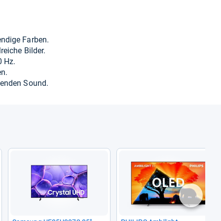
en­dige Far­ben.
ei­che Bil­der.
0 Hz.
en.
ken­den Sound.
nächste