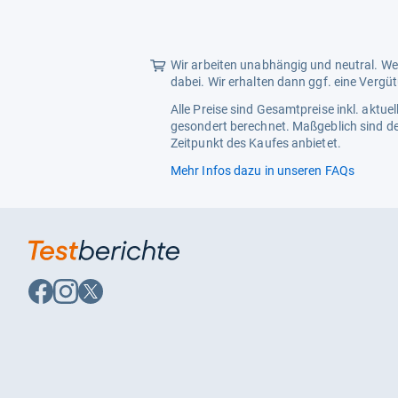
VRR
Ja
Ton
Wir arbeiten unabhängig und neutral. Wen
Ausgangsleistung
dabei. Wir erhalten dann ggf. eine Vergü
60 W
Alle Preise sind Gesamtpreise inkl. aktu
Subwoofer
Ja
gesondert berechnet. Maßgeblich sind de
Zeitpunkt des Kaufes anbietet.
Empfang
Mehr Infos dazu in unseren FAQs
DVB-C
Ja
DVB-S2
Ja
Auf
Auf
Auf
Facebook
Instagram
X
folgen
folgen
folgen