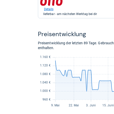
kaufen.
Shop:
bei
Details
Otto.de
lieferbar - am nächsten Werktag bei dir
für
1.698,23
kaufen.
Preis­ent­wick­lung
Preisentwicklung der letzten 89 Tage. Gebrau
enthalten.