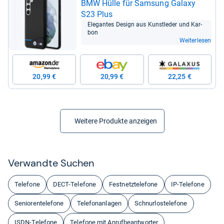
BMW Hülle für Sam­sung Galaxy
S23 Plus
Ele­gan­tes Design aus Kunst­le­der und Kar­
bon
Weiterlesen
20,99 €
20,99 €
22,25 €
Weitere Produkte anzeigen
Ver­wandte Suchen
Telefone
DECT-Telefone
Festnetztelefone
IP-Telefone
Seniorentelefone
Telefonanlagen
Schnurlostelefone
ISDN-Telefone
Telefone mit Anrufbeantworter