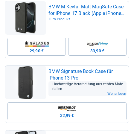
BMW M Kev­lar Matt Mag­Safe Case
for iPhone 17 Black (Apple iPhone
17) (62225350)
Zum Produkt
29,90 €
33,90 €
BMW Signa­ture Book Case für
iPhone 13 Pro
Hoch­wer­tige Ver­ar­bei­tung aus ech­ten Mate­
ria­lien
Weiterlesen
32,99 €