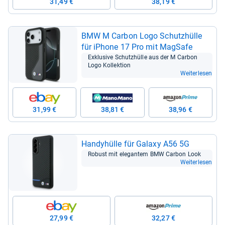
31,49 €
38,19 €
BMW M Car­bon Logo Schutz­hülle
für iPhone 17 Pro mit Mag­Safe
Exklu­sive Schutz­hülle aus der M Car­bon
Logo Kol­lek­tion
Weiterlesen
31,99 €
38,81 €
38,96 €
Han­dy­hülle für Galaxy A56 5G
Robust mit ele­gan­tem BMW Car­bon Look
Weiterlesen
27,99 €
32,27 €