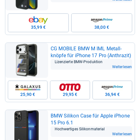
35,99 €
38,00 €
CG MOBILE BMW M IML Metall­
knöpfe für iPhone 17 Pro (Anthra­zit)
Lizen­zierte BMW-​Pro­duk­tion
Weiterlesen
25,90 €
29,95 €
36,94 €
BMW Sili­kon Case für Apple iPhone
15 Pro 6.1
Hoch­wer­ti­ges Sili­kon­ma­te­rial
Weiterlesen