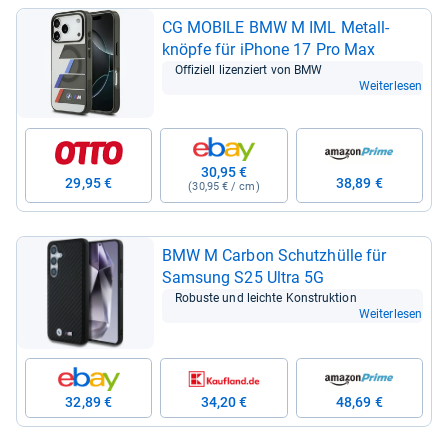
CG MOBILE BMW M IML Metall­
knöpfe für iPhone 17 Pro Max
Offi­zi­ell lizen­ziert von BMW
Weiterlesen
30,95 €
29,95 €
38,89 €
(30,95 € / cm)
BMW M Car­bon Schutz­hülle für
Sam­sung S25 Ultra 5G
Robuste und leichte Kon­struk­tion
Weiterlesen
32,89 €
34,20 €
48,69 €