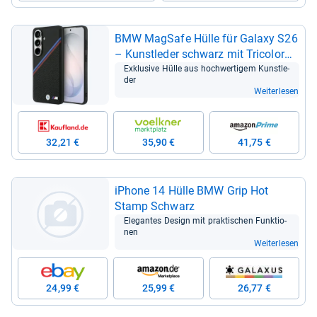
BMW Mag­Safe Hülle für Galaxy S26
– Kunst­le­der schwarz mit Tri­co­lor
Logo
Exklu­sive Hülle aus hoch­wer­ti­gem Kunst­le­
der
Weiterlesen
32,21 €
35,90 €
41,75 €
iPhone 14 Hülle BMW Grip Hot
Stamp Schwarz
Ele­gan­tes Design mit prak­ti­schen Funk­tio­
nen
Weiterlesen
24,99 €
25,99 €
26,77 €