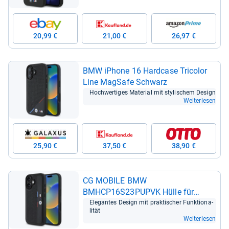
20,99 €
21,00 €
26,97 €
BMW iPhone 16 Hard­case Tri­co­lor
Line Mag­Safe Schwarz
Hoch­wer­ti­ges Mate­rial mit sty­li­schem Design
Weiterlesen
25,90 €
37,50 €
38,90 €
CG MOBILE BMW
BMHCP16S23PUPVK Hülle für
iPhone 16 6.1" Schwarz
Ele­gan­tes Design mit prak­ti­scher Funk­tio­na­
li­tät
Weiterlesen