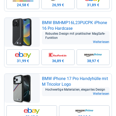
24,58 €
26,99 €
31,89 €
BMW BMHMP16L23PUCPK iPhone
16 Pro Hard­case
Robus­tes Design mit prak­ti­scher Mag­Safe-​
Funk­tion
Weiterlesen
31,99 €
36,89 €
38,97 €
BMW iPhone 17 Pro Han­dy­hülle mit
M Tri­co­lor Logo
Hoch­wer­tige Mate­ria­lien, ele­gan­tes Design
Weiterlesen