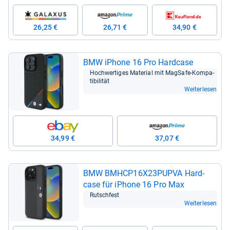
26,25 €
26,71 €
34,90 €
BMW iPhone 16 Pro Hard­case
Hoch­wer­ti­ges Mate­rial mit Mag­Safe-​Kom­pa­
ti­bi­li­tät
Weiterlesen
34,99 €
37,07 €
BMW BMHCP16X23PUPVA Hard­
case für iPhone 16 Pro Max
Rutsch­fest
Weiterlesen