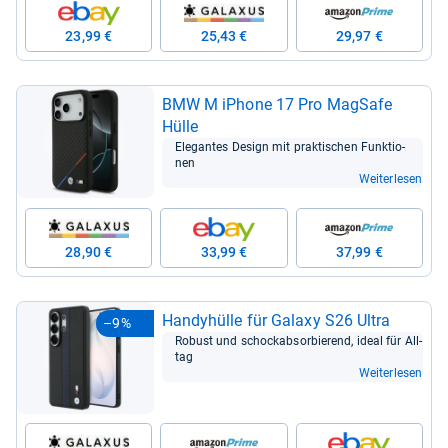
23,99 €
25,43 €
29,97 €
BMW M iPhone 17 Pro Mag­Safe
Hülle
Ele­gan­tes Design mit prak­ti­schen Funk­tio­
nen
Weiterlesen
28,90 €
33,99 €
37,99 €
Han­dy­hülle für Galaxy S26 Ultra
–9%
Robust und schockab­sor­bie­rend, ideal für All­
tag
Weiterlesen