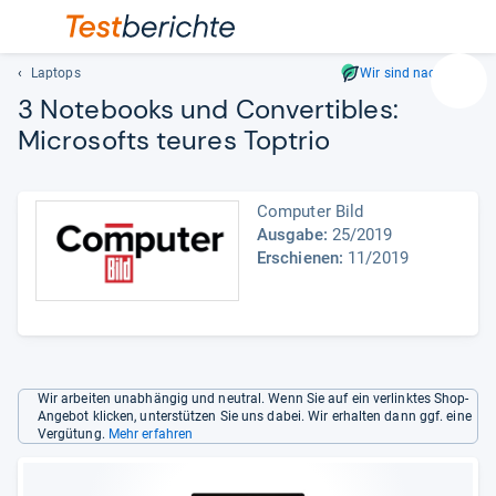
Laptops
Wir sind nachhaltig
Suc
3 Note­books und Con­ver­ti­bles:
Geben
Micro­softs teu­res Top­trio
Sie
mindest
drei
Computer Bild
Zeichen
Ausgabe:
25/2019
ein.
Erschienen:
11/2019
Vorschl
erschei
automat
und
lassen
sich
Wir arbeiten unabhängig und neutral. Wenn Sie auf ein verlinktes Shop-
mit
Angebot klicken, unterstützen Sie uns dabei. Wir erhalten dann ggf. eine
den
Vergütung.
Mehr erfahren
Pfeiltas
auswähl