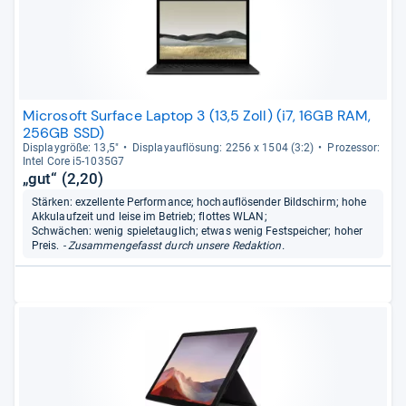
Microsoft Surface Laptop 3 (13,5 Zoll) (i7, 16GB RAM,
256GB SSD)
Dis­play­größe: 13,5"
Dis­pla­yauf­lö­sung: 2256 x 1504 (3:2)
Pro­zes­sor:
Intel Core i5-​1035G7
„gut“ (2,20)
Stärken: exzellente Performance; hochauflösender Bildschirm; hohe
Akkulaufzeit und leise im Betrieb; flottes WLAN;
Schwächen: wenig spieletauglich; etwas wenig Festspeicher; hoher
Preis.
- Zusammengefasst durch unsere Redaktion.