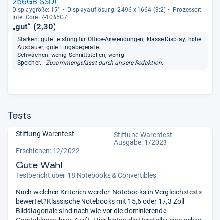
256GB SSD)
Dis­play­größe: 15"
Dis­pla­yauf­lö­sung: 2496 x 1664 (3:2)
Pro­zes­sor:
Intel Core i7-​1065G7
„gut“ (2,30)
Stärken: gute Leistung für Office-Anwendungen; klasse Display; hohe
Ausdauer; gute Eingabegeräte.
Schwächen: wenig Schnittstellen; wenig
Speicher.
- Zusammengefasst durch unsere Redaktion.
Tests
Stiftung Warentest
Stiftung Warentest
Ausgabe: 1/2023
Erschienen: 12/2022
Gute Wahl
Testbericht über 18 Notebooks & Convertibles
Nach welchen Kriterien werden Notebooks in Vergleichstests
bewertet?Klassische Notebooks mit 15,6 oder 17,3 Zoll
Bilddiagonale sind nach wie vor die dominierende