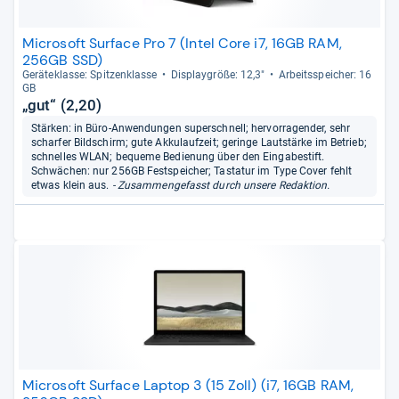
Microsoft Surface Pro 7 (Intel Core i7, 16GB RAM,
256GB SSD)
Gerä­te­klasse: Spit­zen­klasse
Dis­play­größe: 12,3"
Arbeitsspei­cher: 16
GB
„gut“ (2,20)
Stärken: in Büro-Anwendungen superschnell; hervorragender, sehr
scharfer Bildschirm; gute Akkulaufzeit; geringe Lautstärke im Betrieb;
schnelles WLAN; bequeme Bedienung über den Eingabestift.
Schwächen: nur 256GB Festspeicher; Tastatur im Type Cover fehlt
etwas klein aus.
- Zusammengefasst durch unsere Redaktion.
Microsoft Surface Laptop 3 (15 Zoll) (i7, 16GB RAM,