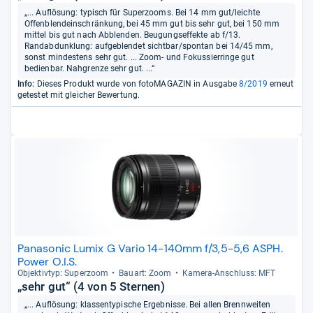
„... Auflösung: typisch für Superzooms. Bei 14 mm gut/leichte
Offenblendeinschränkung, bei 45 mm gut bis sehr gut, bei 150 mm
mittel bis gut nach Abblenden. Beugungseffekte ab f/13.
Randabdunklung: aufgeblendet sichtbar/spontan bei 14/45 mm,
sonst mindestens sehr gut. ... Zoom- und Fokussierringe gut
bedienbar. Nahgrenze sehr gut. ...“
Info:
Dieses Produkt wurde von fotoMAGAZIN in Ausgabe
8/2019
erneut
getestet mit gleicher Bewertung.
Panasonic Lumix G Vario 14-140mm f/3,5-5,6 ASPH.
Power O.I.S.
Objek­tiv­typ: Super­zoom
Bau­art: Zoom
Kamera-​Anschluss: MFT
„sehr gut“ (4 von 5 Sternen)
„... Auflösung: klassentypische Ergebnisse. Bei allen Brennweiten