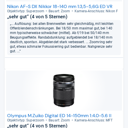
Nikon AF-S DX Nikkor 18-140 mm 1:3,5-5,6G ED VR
Objek­tiv­typ: Super­zoom
Bau­art: Zoom
Kamera-​Anschluss: Nikon F
„sehr gut“ (4 von 5 Sternen)
„... Auflösung: bei allen Brennweiten sehr gleichmäßig, mit leichten
Offenblendeinschränkungen. Bei 18/50 mm maximal gut, bei 140
mm typischerweise schwächer (mittel). Ab f/19 bei 50/140 mm
Beugungseffekte. Randabdunklung: aufgeblendet bei 18/140 mm
deutlich, spontan. Abgeblendet stark verbessert. ... Zoomring sehr
gut, etwas schmaler Fokussierring gut bedienbar. Nahgrenze sehr
gut. ...“
Olympus M.Zuiko Digital ED 14-150mm 1:4.0-5.6 II
Objek­tiv­typ: Super­zoom
Bau­art: Zoom
Kamera-​Anschluss: MFT
„sehr gut“ (4 von 5 Sternen)