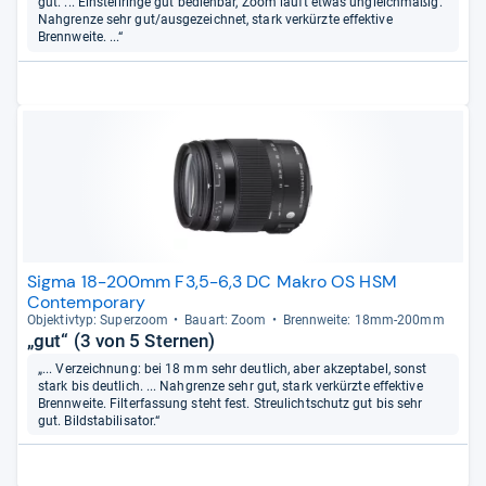
gut. ... Einstellringe gut bedienbar, Zoom läuft etwas ungleichmäßig.
Nahgrenze sehr gut/ausgezeichnet, stark verkürzte effektive
Brennweite. ...“
Sigma 18-200mm F3,5-6,3 DC Makro OS HSM
Contemporary
Objek­tiv­typ: Super­zoom
Bau­art: Zoom
Brenn­weite: 18mm-​200mm
„gut“ (3 von 5 Sternen)
„... Verzeichnung: bei 18 mm sehr deutlich, aber akzeptabel, sonst
stark bis deutlich. ... Nahgrenze sehr gut, stark verkürzte effektive
Brennweite. Filterfassung steht fest. Streulichtschutz gut bis sehr
gut. Bildstabilisator.“