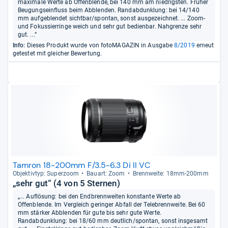
maximale Werte ab Offenblende, bei 140 mm am niedrigsten. Früher
Beugungseinfluss beim Abblenden. Randabdunklung: bei 14/140
mm aufgeblendet sichtbar/spontan, sonst ausgezeichnet. ... Zoom-
und Fokussierringe weich und sehr gut bedienbar. Nahgrenze sehr
gut. ...“
Info:
Dieses Produkt wurde von fotoMAGAZIN in Ausgabe
8/2019
erneut
getestet mit gleicher Bewertung.
Tamron 18-200mm F/3.5-6.3 Di II VC
Objek­tiv­typ: Super­zoom
Bau­art: Zoom
Brenn­weite: 18mm-​200mm
„sehr gut“ (4 von 5 Sternen)
„... Auflösung: bei den Endbrennweiten konstante Werte ab
Offenblende. Im Vergleich geringer Abfall der Telebrennweite. Bei 60
mm stärker Abblenden für gute bis sehr gute Werte.
Randabdunklung: bei 18/60 mm deutlich/spontan, sonst insgesamt