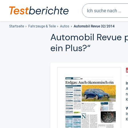
Geben
Sie
Startseite
Fahrzeuge & Teile
Autos
Automobil Revue 32/2014
mindestens
Auto­mo­bil Revue 
drei
ein Plus?“
Zeichen
ein.
Vorschläge
erscheinen
automatisch
und
lassen
I
A
sich
n
mit
K
den
Pfeiltasten
W
I
auswählen.
K