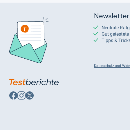
Newsletter
Neutrale Rat
Gut getestet
Tipps & Trick
Datenschutz und Wide
Auf
Auf
Auf
Facebook
Instagram
X
folgen
folgen
folgen