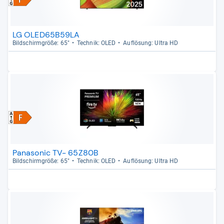
LG OLED65B59LA
Bild­schirm­größe: 65"
Tech­nik: OLED
Auf­lö­sung: Ultra HD
Panasonic TV- 65Z80B
Bild­schirm­größe: 65"
Tech­nik: OLED
Auf­lö­sung: Ultra HD