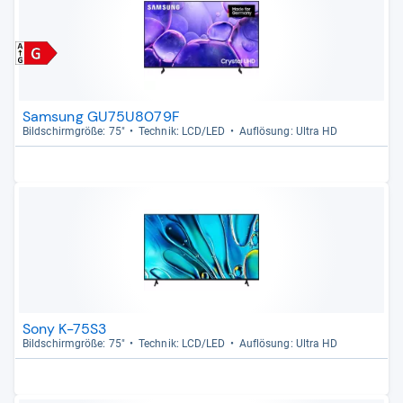
Samsung GU75U8079F
Bild­schirm­größe: 75"
Tech­nik: LCD/LED
Auf­lö­sung: Ultra HD
Sony K-75S3
Bild­schirm­größe: 75"
Tech­nik: LCD/LED
Auf­lö­sung: Ultra HD