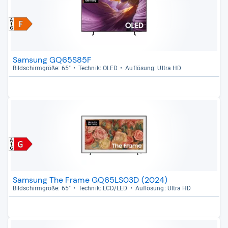
Samsung GQ65S85F
Bild­schirm­größe: 65"
Tech­nik: OLED
Auf­lö­sung: Ultra HD
Samsung The Frame GQ65LS03D (2024)
Bild­schirm­größe: 65"
Tech­nik: LCD/LED
Auf­lö­sung: Ultra HD