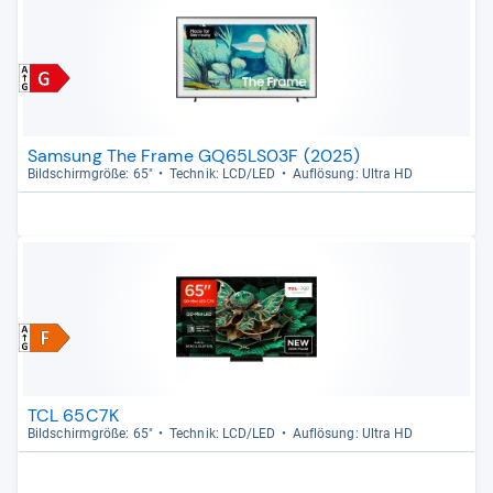
Samsung The Frame GQ65LS03F (2025)
Bild­schirm­größe: 65"
Tech­nik: LCD/LED
Auf­lö­sung: Ultra HD
TCL 65C7K
Bild­schirm­größe: 65"
Tech­nik: LCD/LED
Auf­lö­sung: Ultra HD