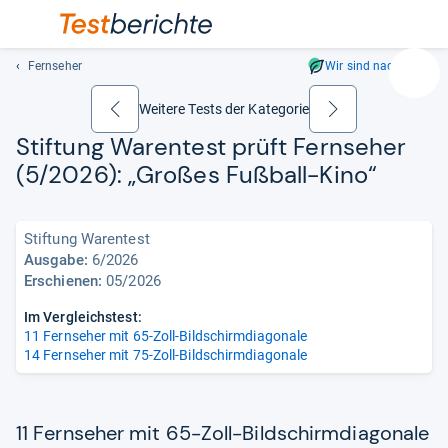
Fernseher
Wir sind nachhaltig
Suc
Geben
Weitere Tests der Kategorie
zurück
weiter
Sie
Stif­tung Waren­test prüft Fern­se­her
mindest
(5/2026): „Großes Fuß­ball-​Kino“
drei
Zeichen
ein.
Stiftung Warentest
Vorschl
Ausgabe:
6/2026
erschei
Erschienen:
05/2026
automat
und
Im Vergleichstest:
lassen
11 Fernseher mit 65-Zoll-Bildschirmdiagonale
sich
14 Fernseher mit 75-Zoll-Bildschirmdiagonale
mit
den
Pfeiltas
11 Fernseher mit 65-Zoll-Bildschirmdiagonale
auswähl