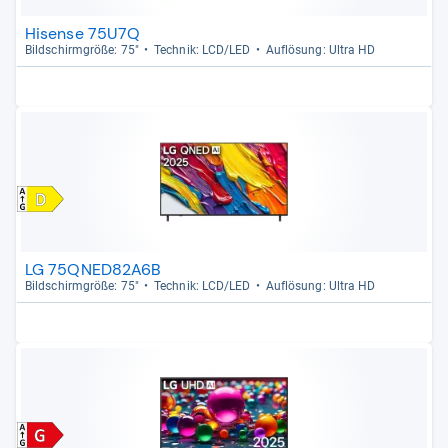
Hisense 75U7Q
Bild­schirm­größe: 75"
Tech­nik: LCD/LED
Auf­lö­sung: Ultra HD
LG 75QNED82A6B
Bild­schirm­größe: 75"
Tech­nik: LCD/LED
Auf­lö­sung: Ultra HD