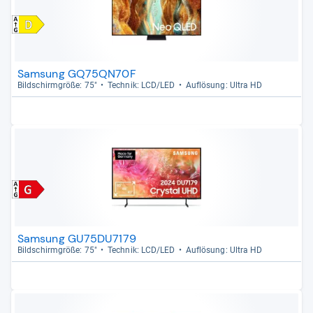
Samsung GQ75QN70F
Bild­schirm­größe: 75"
Tech­nik: LCD/LED
Auf­lö­sung: Ultra HD
Samsung GU75DU7179
Bild­schirm­größe: 75"
Tech­nik: LCD/LED
Auf­lö­sung: Ultra HD