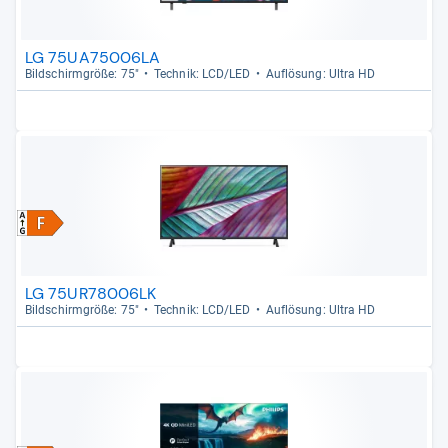
LG 75UA75006LA
Bild­schirm­größe: 75"
Tech­nik: LCD/LED
Auf­lö­sung: Ultra HD
LG 75UR78006LK
Bild­schirm­größe: 75"
Tech­nik: LCD/LED
Auf­lö­sung: Ultra HD