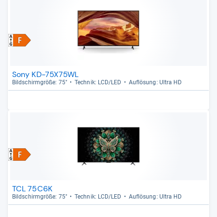
Sony KD-75X75WL
Bild­schirm­größe: 75"
Tech­nik: LCD/LED
Auf­lö­sung: Ultra HD
TCL 75C6K
Bild­schirm­größe: 75"
Tech­nik: LCD/LED
Auf­lö­sung: Ultra HD