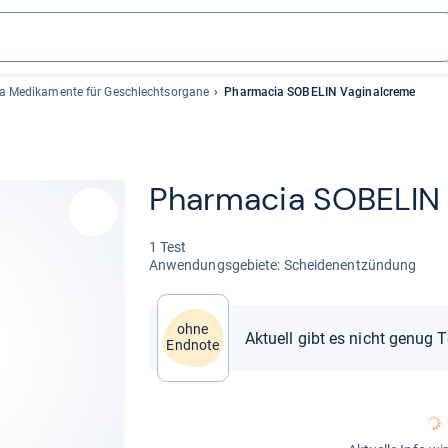
a Medikamente für Geschlechtsorgane
Pharmacia SOBELIN Vaginalcreme
Phar­ma­cia SOBE­LIN 
1 Test
Anwen­dungs­ge­biete: Schei­den­ent­zün­dung
ohne
Aktuell gibt es nicht genug 
Endnote