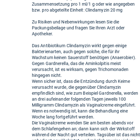
Zusammensetzung pro 1 ml/1 g oder wie angegeben
bzw. pro abgeteilte Einheit: Clindamyzin 20 mg
Zu Risiken und Nebenwirkungen lesen Sie die
Packungsbeilage und fragen Sie Ihren Arzt oder
Apotheker.
Das Antibiotikum Clindamyzin wirkt gegen einige
Bakterienarten, auch gegen solche, die für ihr
Wachstum keinen Sauerstoff benötigen (Anaerobier).
Gegen Gardnerella, das die Aminkolpitis meist
verursacht, ist es wirksam, gegen Trichomonaden
hingegen nicht.
Wenn sicher ist, dass die Entzündung durch Keime
verursacht wurde, die gegenüber Clindamyzin
empfindlich sind, wie zum Beispiel Gardnerella, werden
an drei aufeinander folgenden Tagen jeweils 100
Milligramm Clindamyzin als Vaginalcreme eingeführt.
Wenn es notwendig ist, kann die Behandlung eine
Woche lang fortgeführt werden.
Die Vaginalcreme wenden Sie am besten abends vor
dem Schlafengehen an; dann kann sich der Wirkstoff
während der Nacht gut verteilen. Tagsüber ist das nich