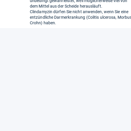
unbedingt gewährleistet, weil möglicherweise viel von
dem Mittel aus der Scheide herausläuft.
Clindamyzin dürfen Sie nicht anwenden, wenn Sie eine
entzündliche Darmerkrankung (Colitis ulcerosa, Morbu
Crohn) haben.
hlechtsorgane