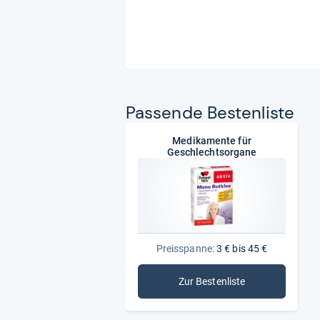
Pas­sende Bes­ten­liste
Medikamente für
Geschlechtsorgane
Preisspanne:
3 € bis 45 €
Zur Bestenliste
: Medikamente für Gesc